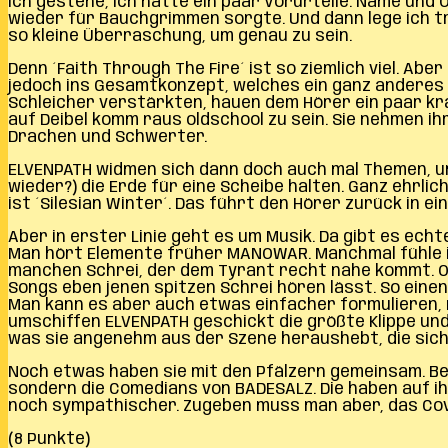
Ich gestehe, ich hatte ein paar Vorurteile. Name und
wieder für Bauchgrimmen sorgte. Und dann lege ich tro
so kleine Überraschung, um genau zu sein.
Denn ´Faith Through The Fire´ ist so ziemlich viel. A
jedoch ins Gesamtkonzept, welches ein ganz anderes is
Schleicher verstärkten, hauen dem Hörer ein paar kraf
auf Deibel komm raus oldschool zu sein. Sie nehmen ihr
Drachen und Schwerter.
ELVENPATH widmen sich dann doch auch mal Themen, um
wieder?) die Erde für eine Scheibe halten. Ganz ehrlic
ist ´Silesian Winter´. Das führt den Hörer zurück in 
Aber in erster Linie geht es um Musik. Da gibt es ech
Man hört Elemente früher MANOWAR. Manchmal fühle i
manchen Schrei, der dem Tyrant recht nahe kommt. Ode
Songs eben jenen spitzen Schrei hören lässt. So ein
Man kann es aber auch etwas einfacher formulieren,
umschiffen ELVENPATH geschickt die größte Klippe und 
was sie angenehm aus der Szene heraushebt, die sich 
Noch etwas haben sie mit den Pfälzern gemeinsam. Bei
sondern die Comedians von BADESALZ. Die haben auf ih
noch sympathischer. Zugeben muss man aber, das Cove
(8 Punkte)