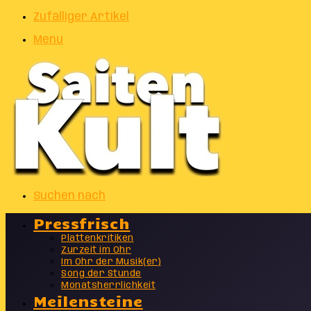
Zufälliger Artikel
Menu
Suchen nach
Pressfrisch
Plattenkritiken
Zurzeit im Ohr
Im Ohr der Musik(er)
Song der Stunde
Monatsherrlichkeit
Meilensteine