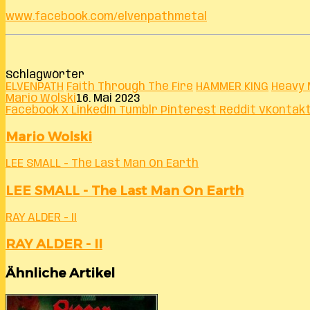
www.facebook.com/elvenpathmetal
Schlagwörter
ELVENPATH
Faith Through The Fire
HAMMER KING
Heavy 
Mario Wolski
16. Mai 2023
Facebook
X
LinkedIn
Tumblr
Pinterest
Reddit
VKontak
Mario Wolski
LEE SMALL - The Last Man On Earth
LEE SMALL - The Last Man On Earth
RAY ALDER - II
RAY ALDER - II
Ähnliche Artikel