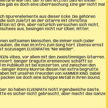
 Metal erwarten, der in den letzten Jahren immer
 Da gab es doch eine Überraschung. Eine gar nicht mal
 auch Spurenelemente aus dieser Ecke. Die gehören
die sich zuletzt an der Gitarre mit Christina
tion ist drin, aber natürlich versuchen sich nicht,
ischees aus, besingen nicht nur Elben, Ritter,
 jenen seltsamen Menschen, die immer noch (oder
 glauben, die man im Intro zum Song hört. Ebenso ernst
ist sozusagen ELVENPATHs “Nie wieder”.
WEEN-Vibes, vor allem mit den zweistimmigen Gitarren.
innert. Sänger Dragutin Kremenovic schafft so
 im Publikum ist bei Konzerten, und zwischen den
RS-Sänger Ronny Munroe diesen Fan extra begrüßte.
aben mit unseren Freunden von HAMMER KING. Dabei
packen sie doch eine Schippe Metall in ihren Sound,
ber. So haben ELVENPATH nicht irgendwelche Gäste,
hätte es sicher nicht gebraucht, aber macht das Ganze