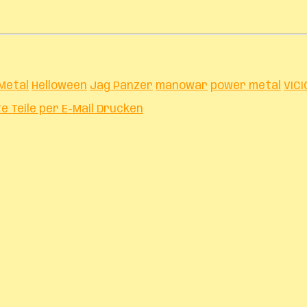
Metal
Helloween
Jag Panzer
manowar
power metal
VIC
te
Teile per E-Mail
Drucken