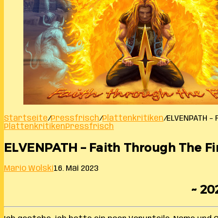
Startseite
/
Pressfrisch
/
Plattenkritiken
/
ELVENPATH – 
Plattenkritiken
Pressfrisch
ELVENPATH – Faith Through The Fi
Mario Wolski
16. Mai 2023
~ 20