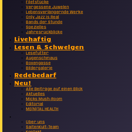
Filetstücke
Vergessene Juwelen
Lebensverlängernde Werke
Only Jazz Is Real
Bands der Stunde
Spezielles
Jahresrückblicke
Livehaftig
Lesen & Schwelgen
Lesefutter
Augenschmaus
Boxengasse
Bildergalerie
Redebedarf
Neu!
Alle Beiträge auf einen Blick
Aktuelles
Micks Mush-Room
Editorial
ME(N)TAL HEALTH
Info
Über uns
SaitenKult-Team