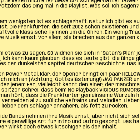
 Optik ließen mich eher diese Art schlagerhaften Power
tzdem das Ding mal in die Playlist. Was soll ich sagen?
ber am wenigsten ist es schlagerhaft. Natürlich gibt es
t. Die Frankfurter, die seit 2002 schon existieren und 
tvolle klassische Hymnen um die Ohren. Ein wenig Tradi
e Musik ernst. Vor allem, sie brechen aus den ganzen Kl
 etwas zu sagen. S0 widmen sie sich in ´Satan’s Plan´
h, ich kann kaum glauben, dass es Leute gibt, die Dinge
eines der dunkelsten Kapitel deutscher Geschichte. Das 
ten Power Metal. Klar, der Opener bringt ein paar HELLO
ch mich an (Achtung, Gotteslästerung!) JAG PANZER er
r jenem Fan, vielleicht kennt den einer, der manchmal
en spitzen Schrei, dass beim No Playback VICIOUS RUMO
 man hört, dass die Frankfurter gemeinsame Wurzeln h
vermeiden allzu süßliche Refrains und Melodien. Lieber 
lieber dem Schlager annähern, als fett zu rocken.
de Bands nehmen ihre Musik ernst, aber nicht sich sel
re eigenwillige Art für Intro und Outro gesorgt. Das 
r wirkt doch etwas kitschiger als der Inhalt.