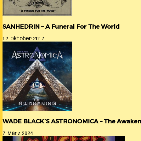
SANHEDRIN – A Funeral For The World
12. Oktober 2017
WADE BLACK`S ASTRONOMICA – The Awaken
7. März 2024