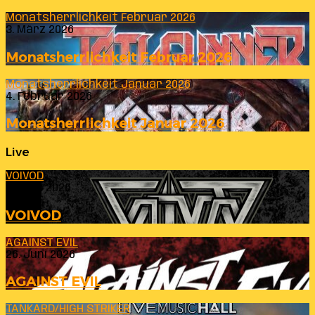
Monatsherrlichkeit Februar 2026
3. März 2026
Monatsherrlichkeit Februar 2026
Monatsherrlichkeit Januar 2026
4. Februar 2026
Monatsherrlichkeit Januar 2026
Live
VOIVOD
23. Juli 2026
VOIVOD
AGAINST EVIL
26. Juni 2026
AGAINST EVIL
TANKARD/HIGH STRIKER