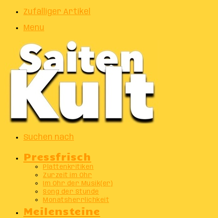
Zufälliger Artikel
Menu
Suchen nach
Pressfrisch
Plattenkritiken
Zurzeit im Ohr
Im Ohr der Musik(er)
Song der Stunde
Monatsherrlichkeit
Meilensteine