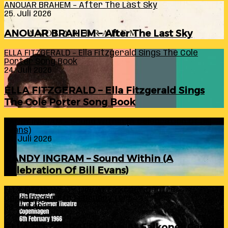
ANOUAR BRAHEM – After The Last Sky
25. Juli 2026
ANOUAR BRAHEM – After The Last Sky
ELLA FITZGERALD – Ella Fitzgerald Sings The Cole
Porter Song Book
24. Juli 2026
ELLA FITZGERALD – Ella Fitzgerald Sings
The Cole Porter Song Book
RANDY INGRAM – Sound Within (A Celebration Of Bill
Evans)
24. Juli 2026
RANDY INGRAM – Sound Within (A
Celebration Of Bill Evans)
ELLA FITZGERALD – Live At Falkoner Centre
Copenhagen 6th February 1966
23. Juli 2026
ELLA FITZGERALD – Live At Falkoner Centre