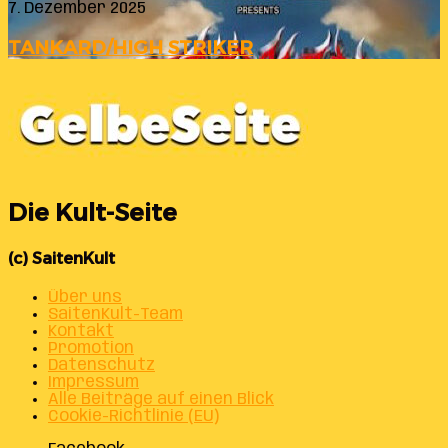
7. Dezember 2025
TANKARD/HIGH STRIKER
Die Kult-Seite
(c) SaitenKult
Über uns
SaitenKult-Team
Kontakt
Promotion
Datenschutz
Impressum
Alle Beiträge auf einen Blick
Cookie-Richtlinie (EU)