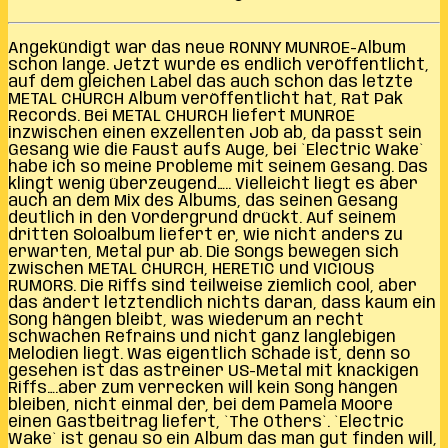
Angekündigt war das neue RONNY MUNROE-Album
schon lange. Jetzt wurde es endlich veröffentlicht,
auf dem gleichen Label das auch schon das letzte
METAL CHURCH Album veröffentlicht hat, Rat Pak
Records. Bei METAL CHURCH liefert MUNROE
inzwischen einen exzellenten Job ab, da passt sein
Gesang wie die Faust aufs Auge, bei `Electric Wake`
habe ich so meine Probleme mit seinem Gesang. Das
klingt wenig überzeugend….. Vielleicht liegt es aber
auch an dem Mix des Albums, das seinen Gesang
deutlich in den Vordergrund drückt. Auf seinem
dritten Soloalbum liefert er, wie nicht anders zu
erwarten, Metal pur ab. Die Songs bewegen sich
zwischen METAL CHURCH, HERETIC und VICIOUS
RUMORS. Die Riffs sind teilweise ziemlich cool, aber
das ändert letztendlich nichts daran, dass kaum ein
Song hängen bleibt, was wiederum an recht
schwachen Refrains und nicht ganz langlebigen
Melodien liegt. Was eigentlich Schade ist, denn so
gesehen ist das astreiner US-Metal mit knackigen
Riffs….aber zum verrecken will kein Song hängen
bleiben, nicht einmal der, bei dem Pamela Moore
einen Gastbeitrag liefert, `The Others`. `Electric
Wake` ist genau so ein Album das man gut finden will,