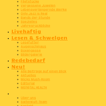
Filetstücke
Vergessene Juwelen
Lebensverlängernde Werke
Only Jazz Is Real
Bands der Stunde
Spezielles
Jahresrückblicke
Livehaftig
Lesen & Schwelgen
Lesefutter
Augenschmaus
Boxengasse
Bildergalerie
Redebedarf
Neu!
Alle Beiträge auf einen Blick
Aktuelles
Micks Mush-Room
Editorial
ME(N)TAL HEALTH
Info
Über uns
SaitenKult-Team