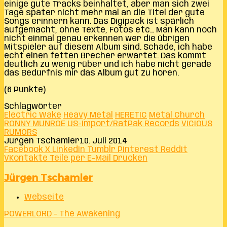
einige gute Tracks beinhaltet, aber man sich zwei
Tage später nicht mehr mal an die Titel der gute
Songs erinnern kann. Das Digipack ist spärlich
aufgemacht, ohne Texte, Fotos etc… Man kann noch
nicht einmal genau erkennen wer die übrigen
Mitspieler auf diesem Album sind. Schade, ich habe
echt einen fetten Brecher erwartet. Das kommt
deutlich zu wenig rüber und ich habe nicht gerade
das Bedürfnis mir das Album gut zu hören.
(6 Punkte)
Schlagwörter
Electric Wake
Heavy Metal
HERETIC
Metal Church
RONNY MUNROE
US-Import/RatPak Records
VICIOUS
RUMORS
Jürgen Tschamler
10. Juli 2014
Facebook
X
LinkedIn
Tumblr
Pinterest
Reddit
VKontakte
Teile per E-Mail
Drucken
Jürgen Tschamler
Webseite
POWERLORD - The Awakening