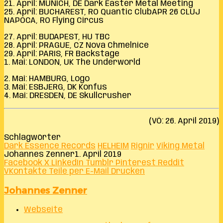
21. April: MUNICH, DE Dark Easter Metal Meeting
25. April: BUCHAREST, RO Quantic ClubAPR 26 CLUJ
NAPOCA, RO Flying Circus
27. April: BUDAPEST, HU TBC
28. April: PRAGUE, CZ Nova Chmelnice
29. April: PARIS, FR Backstage
1. Mai: LONDON, UK The Underworld
2. Mai: HAMBURG, Logo
3. Mai: ESBJERG, DK Konfus
4. Mai: DRESDEN, DE Skullcrusher
(VÖ: 26. April 2019)
Schlagwörter
Dark Essence Records
HELHEIM
Rignir
Viking Metal
Johannes Zenner
1. April 2019
Facebook
X
LinkedIn
Tumblr
Pinterest
Reddit
VKontakte
Teile per E-Mail
Drucken
Johannes Zenner
Webseite