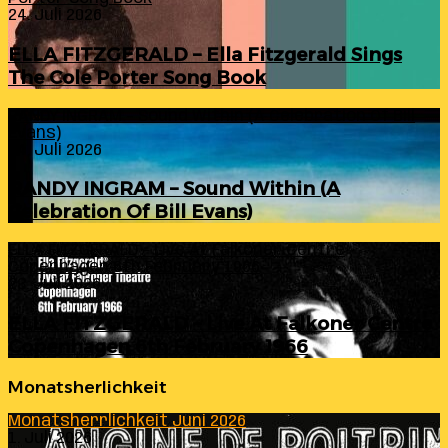
24. Juli 2026
ELLA FITZGERALD – Ella Fitzgerald Sings
The Cole Porter Song Book
RANDY INGRAM – Sound Within (A Celebration Of Bill
Evans)
24. Juli 2026
RANDY INGRAM – Sound Within (A
Celebration Of Bill Evans)
ELLA FITZGERALD – Live At Falkoner Centre
Copenhagen 6th February 1966
23. Juli 2026
ELLA FITZGERALD – Live At Falkoner Centre
Copenhagen 6th February 1966
Monatsherlichkeit
Monatsherrlichkeit Juni 2026
1. Juli 2026