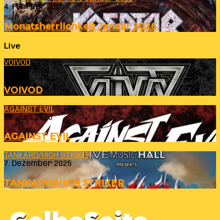
4. Februar 2026
Monatsherrlichkeit Januar 2026
Live
VOIVOD
23. Juli 2026
VOIVOD
AGAINST EVIL
26. Juni 2026
AGAINST EVIL
TANKARD/HIGH STRIKER
7. Dezember 2025
TANKARD/HIGH STRIKER