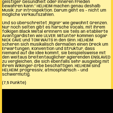
geistiger Gesundheit oder inneren Frieden
bewahren kann.“ HELHEIM machen genau deshalb
Musik: zur Introspektion. Darum geht es – nicht um
mögliche Verkaufszahlen.
Und so überschreitet ‚Rignir‘ wie gewohnt Grenzen.
Nur noch selten gibt es harsche Vocals, mit ihrem
folkigen Black Metal erinnern sie teils an etablierte
Avantgardisten wie ULVER. Mitunter kommen sogar
NICK CAVE und TOM WAITS in den Sinn. HELHEIM
scheren sich musikalisch dermaßen einen Dreck um
Erwartungen, Konvention und Struktur, dass
niemand auf die Idee kommt, sie beispielsweise mit
den weitaus breitentauglicher agierenden ENSLAVED
zu vergleichen, die sich ebenfalls sehr ausgiebig mit
ihrem Wikinger-Erbe beschäftigen. HELHEIM sind
HELHEIM: progressiv, atmosphärisch – und
schwermütig.
(7,5 Punkte)