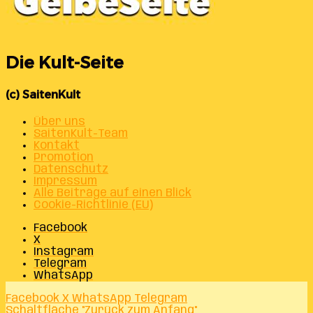
Die Kult-Seite
(c) SaitenKult
Über uns
SaitenKult-Team
Kontakt
Promotion
Datenschutz
Impressum
Alle Beiträge auf einen Blick
Cookie-Richtlinie (EU)
Facebook
X
Instagram
Telegram
WhatsApp
Facebook
X
WhatsApp
Telegram
Schaltfläche "Zurück zum Anfang"