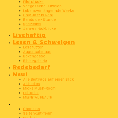
Filetstücke
Vergessene Juwelen
Lebensverlängernde Werke
Only Jazz Is Real
Bands der Stunde
Spezielles
Jahresrückblicke
Livehaftig
Lesen & Schwelgen
Lesefutter
Augenschmaus
Boxengasse
Bildergalerie
Redebedarf
Neu!
Alle Beiträge auf einen Blick
Aktuelles
Micks Mush-Room
Editorial
ME(N)TAL HEALTH
Info
Über uns
SaitenKult-Team