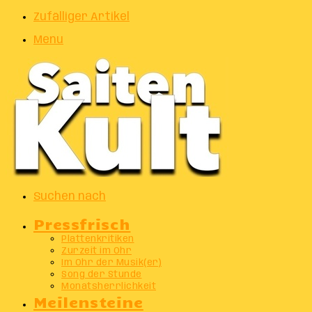
Zufälliger Artikel
Menu
Suchen nach
Pressfrisch
Plattenkritiken
Zurzeit im Ohr
Im Ohr der Musik(er)
Song der Stunde
Monatsherrlichkeit
Meilensteine