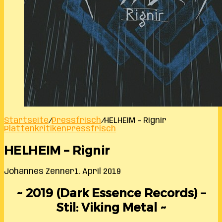
Startseite
/
Pressfrisch
/
HELHEIM – Rignir
Plattenkritiken
Pressfrisch
HELHEIM – Rignir
Johannes Zenner
1. April 2019
~ 2019 (
Dark Essence Records
) –
Stil: Viking Metal ~