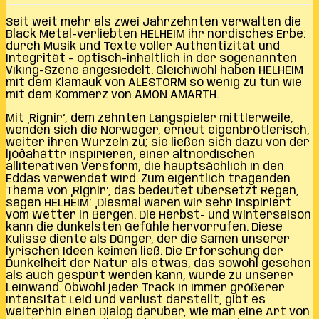
Seit weit mehr als zwei Jahrzehnten verwalten die
Black Metal-verliebten HELHEIM ihr nordisches Erbe:
durch Musik und Texte voller Authentizität und
Integrität – optisch-inhaltlich in der sogenannten
Viking-Szene angesiedelt. Gleichwohl haben HELHEIM
mit dem Klamauk von ALESTORM so wenig zu tun wie
mit dem Kommerz von AMON AMARTH.
Mit ‚Rignir‘, dem zehnten Langspieler mittlerweile,
wenden sich die Norweger, erneut eigenbrötlerisch,
weiter ihren Wurzeln zu; sie ließen sich dazu von der
ljóðaháttr inspirieren, einer altnordischen
alliterativen Versform, die hauptsächlich in den
Eddas verwendet wird. Zum eigentlich tragenden
Thema von ‚Rignir‘, das bedeutet übersetzt Regen,
sagen HELHEIM: „Diesmal waren wir sehr inspiriert
vom Wetter in Bergen. Die Herbst- und Wintersaison
kann die dunkelsten Gefühle hervorrufen. Diese
Kulisse diente als Dünger, der die Samen unserer
lyrischen Ideen keimen ließ. Die Erforschung der
Dunkelheit der Natur als etwas, das sowohl gesehen
als auch gespürt werden kann, wurde zu unserer
Leinwand. Obwohl jeder Track in immer größerer
Intensität Leid und Verlust darstellt, gibt es
weiterhin einen Dialog darüber, wie man eine Art von