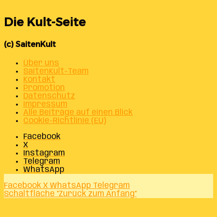
Die Kult-Seite
(c) SaitenKult
Über uns
SaitenKult-Team
Kontakt
Promotion
Datenschutz
Impressum
Alle Beiträge auf einen Blick
Cookie-Richtlinie (EU)
Facebook
X
Instagram
Telegram
WhatsApp
Facebook
X
WhatsApp
Telegram
Schaltfläche "Zurück zum Anfang"