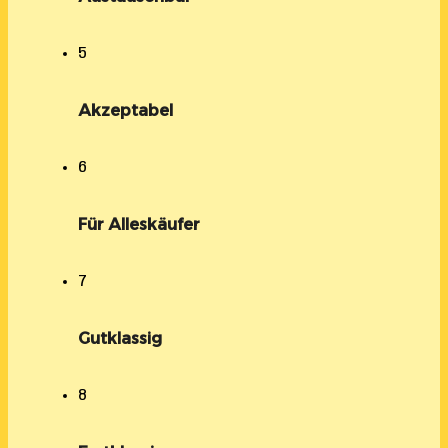
5
Akzeptabel
6
Für Alleskäufer
7
Gutklassig
8