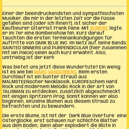
Einer der beeindruckendsten und sympathischsten
Musiker, die mir in der letzten Zeit vor die Füsse
gefallen sind (oder ich ihnen?), ist sicher der
Kaufbeurer Gitarrist Frank Pané. Mit
BONFIRE
legte
er im 7er eine Bombenshow hin. Kurz darauf
tauchten die ersten Terminankündigungen für
Auftritte von DARK BLUE INC. im Netz auf. Seine Bands
SAINTED SINNERS und PURPENDICULAR (hier zusammen
mit Ian Paice) seien auch kurz erwähnt. Also,
umtriebig ist der Kerl!
Was bietet uns jetzt diese Wundertüte? Ein wenig
ist es wie bei
MARC VANDERBERG
. Beim ersten
Durchlauf ist ein bunter Strauß aus
MALMSTEENscher Neoklassik, EUROPEschem Hard
Rock und modernem Melodic Rock in der Art von
TALISMAN zu entdecken, zusätzlich abgeschmeckt
mit einigen Spritzern Prog. Somit können wir also
beginnen, einzelne Blumen aus diesem Strauß zu
betrachten und zu bewundern.
Die erste Blume, ist mit der ´Dark Blue Overture´ eine
Osterglocke, erst schauen nur schlichte Blätter
aus dem Boden, dann aber explodiert die Blüte in