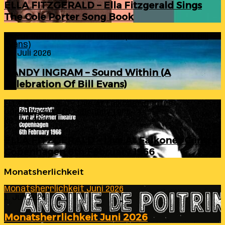
ELLA FITZGERALD – Ella Fitzgerald Sings
The Cole Porter Song Book
RANDY INGRAM – Sound Within (A Celebration Of Bill
Evans)
24. Juli 2026
RANDY INGRAM – Sound Within (A
Celebration Of Bill Evans)
ELLA FITZGERALD – Live At Falkoner Centre
Copenhagen 6th February 1966
23. Juli 2026
ELLA FITZGERALD – Live At Falkoner Centre
Copenhagen 6th February 1966
Monatsherlichkeit
Monatsherrlichkeit Juni 2026
1. Juli 2026
Monatsherrlichkeit Juni 2026