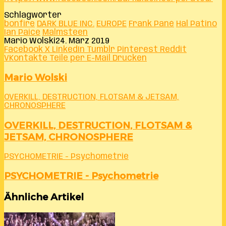
Schlagwörter
bonfire
DARK BLUE INC.
EUROPE
Frank Pané
Hal Patino
Ian Paice
Malmsteen
Mario Wolski
24. März 2019
Facebook
X
LinkedIn
Tumblr
Pinterest
Reddit
VKontakte
Teile per E-Mail
Drucken
Mario Wolski
OVERKILL, DESTRUCTION, FLOTSAM & JETSAM,
CHRONOSPHERE
OVERKILL, DESTRUCTION, FLOTSAM &
JETSAM, CHRONOSPHERE
PSYCHOMETRIE - Psychometrie
PSYCHOMETRIE - Psychometrie
Ähnliche Artikel