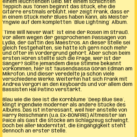
einem leuchtenden Gelb. Mit einem schlichten
Teppich aus Tönen beginnt das Stück, ehe die
Gitarre erstmals erblüht. Hier zeigt Frank, dass er
in einem Stück mehr Blues haben kann, als Meister
Yngwie auf dem kompletten ´Blue Lightning´ Album.
´Time Will Never Wait´ ist eine der Rosen im Strauß.
Vor allem wegen der gesprochenen Passagen von
Lydia, der Gattin des Maestros. An dieser Stelle sei
gleich festgehalten, sie hätte ich gern noch mehr
und öfter im Vordergrund gehört. Aber schon beim
ersten Hören stellte sich die Frage, wer ist der
Sänger? Sollte jemandem diese Stimme bekannt
vorkommen, hier ist Tausendsassa Göran Edman am
Mikrofon. Und dieser veredelte ja schon viele
verschiedene Werke. Weiterhin hat sich Frank mit
Andrea Vergori an den Keyboards und vor allem dem
Bassisten Hal Patino verstärkt.
Blau wie die See ist die Kornblume ´Deep Blue Sea´,
klingt irgendwie moderner als andere Stücke des
Albums. Das ist interessant, weil hier anstelle von
Harry Reischmann (u.a. Ex-BONFIRE) Altmeister Ian
Paice als Gast die Stöcke am Schlagzeug schwingt.
Doch bei aller Modernität, die Eingängigkeit steht
dennoch an erster Stelle.