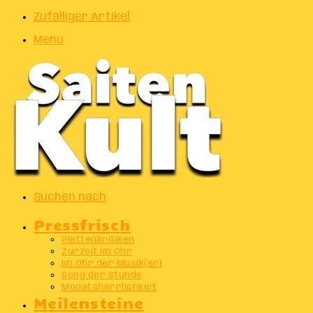
Zufälliger Artikel
Menu
Suchen nach
Pressfrisch
Plattenkritiken
Zurzeit im Ohr
Im Ohr der Musik(er)
Song der Stunde
Monatsherrlichkeit
Meilensteine