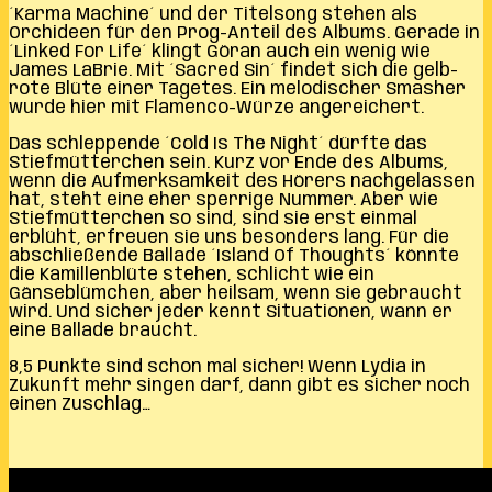
´Karma Machine´ und der Titelsong stehen als
Orchideen für den Prog-Anteil des Albums. Gerade in
´Linked For Life´ klingt Göran auch ein wenig wie
James LaBrie. Mit ´Sacred Sin´ findet sich die gelb-
rote Blüte einer Tagetes. Ein melodischer Smasher
wurde hier mit Flamenco-Würze angereichert.
Das schleppende ´Cold Is The Night´ dürfte das
Stiefmütterchen sein. Kurz vor Ende des Albums,
wenn die Aufmerksamkeit des Hörers nachgelassen
hat, steht eine eher sperrige Nummer. Aber wie
Stiefmütterchen so sind, sind sie erst einmal
erblüht, erfreuen sie uns besonders lang. Für die
abschließende Ballade ´Island Of Thoughts´ könnte
die Kamillenblüte stehen, schlicht wie ein
Gänseblümchen, aber heilsam, wenn sie gebraucht
wird. Und sicher jeder kennt Situationen, wann er
eine Ballade braucht.
8,5 Punkte sind schon mal sicher! Wenn Lydia in
Zukunft mehr singen darf, dann gibt es sicher noch
einen Zuschlag…