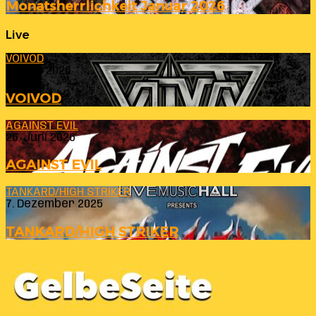
Monatsherrlichkeit Januar 2026
Live
VOIVOD
23. Juli 2026
VOIVOD
AGAINST EVIL
26. Juni 2026
AGAINST EVIL
TANKARD/HIGH STRIKER
7. Dezember 2025
TANKARD/HIGH STRIKER