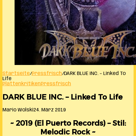
Startseite
/
Pressfrisch
/
DARK BLUE INC. – Linked To
Life
Plattenkritiken
Pressfrisch
DARK BLUE INC. – Linked To Life
Mario Wolski
24. März 2019
~ 2019 (El Puerto Records) – Stil:
Melodic Rock ~