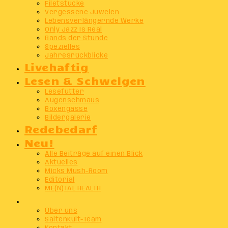
Filetstücke
Vergessene Juwelen
Lebensverlängernde Werke
Only Jazz Is Real
Bands der Stunde
Spezielles
Jahresrückblicke
Livehaftig
Lesen & Schwelgen
Lesefutter
Augenschmaus
Boxengasse
Bildergalerie
Redebedarf
Neu!
Alle Beiträge auf einen Blick
Aktuelles
Micks Mush-Room
Editorial
ME(N)TAL HEALTH
Info
Über uns
SaitenKult-Team