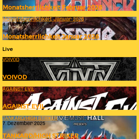
Monatsherrlichkeit Februar 2026
Monatsherrlichkeit Januar 2026
4. Februar 2026
Monatsherrlichkeit Januar 2026
Live
VOIVOD
23. Juli 2026
VOIVOD
AGAINST EVIL
26. Juni 2026
AGAINST EVIL
TANKARD/HIGH STRIKER
7. Dezember 2025
TANKARD/HIGH STRIKER