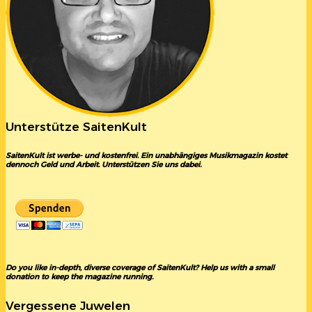
Unterstütze SaitenKult
SaitenKult ist werbe- und kostenfrei. Ein unabhängiges Musikmagazin kostet
dennoch Geld und Arbeit. Unterstützen Sie uns dabei.
Do you like in-depth, diverse coverage of SaitenKult? Help us with a small
donation to keep the magazine running.
Vergessene Juwelen