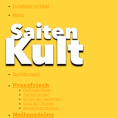
Zufälliger Artikel
Menu
Suchen nach
Pressfrisch
Plattenkritiken
Zurzeit im Ohr
Im Ohr der Musik(er)
Song der Stunde
Monatsherrlichkeit
Meilensteine