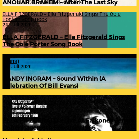
ANOUAR BRAHEM – After The Last Sky
ELLA FITZGERALD – Ella Fitzgerald Sings The Cole
Porter Song Book
24. Juli 2026
ELLA FITZGERALD – Ella Fitzgerald Sings
The Cole Porter Song Book
RANDY INGRAM – Sound Within (A Celebration Of Bill
Evans)
24. Juli 2026
RANDY INGRAM – Sound Within (A
Celebration Of Bill Evans)
ELLA FITZGERALD – Live At Falkoner Centre
Copenhagen 6th February 1966
23. Juli 2026
ELLA FITZGERALD – Live At Falkoner Centre
Copenhagen 6th February 1966