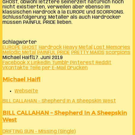
GHOST, obwohl letztere seinerzeit natürlich noch
nicht existierten, verweilen aber ebenso im
klassischen Hardrock á la EUROPE und SCORPIONS.
Schlussfolgerung: Metaller als auch Hardrocker
müssen PAINFUL PRIDE lieben.
Schlagwörter
EUROPE
GHOST
Hardrock
Heavy Metal
Lost Memories
Melodic Metal
PAINFUL PRIDE
PRETTY MAIDS
scorpions
Michael Haifl
17. Juni 2019
Facebook
X
LinkedIn
Tumblr
Pinterest
Reddit
VKontakte
Teile per E-Mail
Drucken
Michael Haifl
Webseite
BILL CALLAHAN – Shepherd In A Sheepskin West
BILL CALLAHAN – Shepherd In A Sheepskin
West
DRIFTING SUN - Missing (Single)