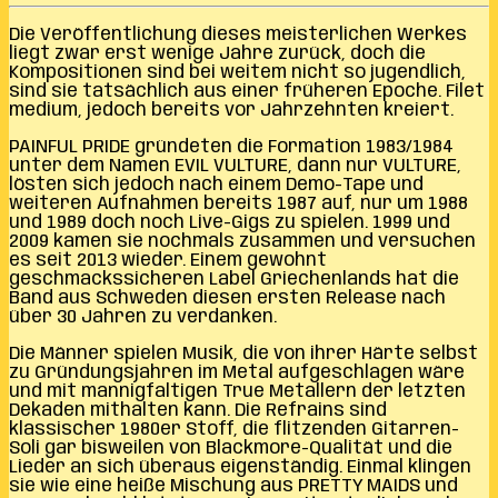
Die Veröffentlichung dieses meisterlichen Werkes
liegt zwar erst wenige Jahre zurück, doch die
Kompositionen sind bei weitem nicht so jugendlich,
sind sie tatsächlich aus einer früheren Epoche. Filet
medium, jedoch bereits vor Jahrzehnten kreiert.
PAINFUL PRIDE gründeten die Formation 1983/1984
unter dem Namen EVIL VULTURE, dann nur VULTURE,
lösten sich jedoch nach einem Demo-Tape und
weiteren Aufnahmen bereits 1987 auf, nur um 1988
und 1989 doch noch Live-Gigs zu spielen. 1999 und
2009 kamen sie nochmals zusammen und versuchen
es seit 2013 wieder. Einem gewohnt
geschmackssicheren Label Griechenlands hat die
Band aus Schweden diesen ersten Release nach
über 30 Jahren zu verdanken.
Die Männer spielen Musik, die von ihrer Härte selbst
zu Gründungsjahren im Metal aufgeschlagen wäre
und mit mannigfaltigen True Metallern der letzten
Dekaden mithalten kann. Die Refrains sind
klassischer 1980er Stoff, die flitzenden Gitarren-
Soli gar bisweilen von Blackmore-Qualität und die
Lieder an sich überaus eigenständig. Einmal klingen
sie wie eine heiße Mischung aus PRETTY MAIDS und