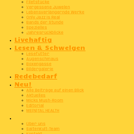
Filetstücke
Vergessene Juwelen
Lebensverlängernde Werke
Only Jazz Is Real
Bands der Stunde
Spezielles
Jahresrückblicke
Livehaftig
Lesen & Schwelgen
Lesefutter
Augenschmaus
Boxengasse
Bildergalerie
Redebedarf
Neu!
Alle Beiträge auf einen Blick
Aktuelles
Micks Mush-Room
Editorial
ME(N)TAL HEALTH
Info
Über uns
SaitenKult-Team