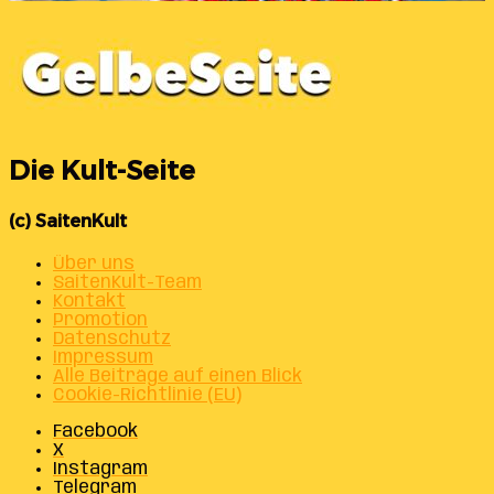
Die Kult-Seite
(c) SaitenKult
Über uns
SaitenKult-Team
Kontakt
Promotion
Datenschutz
Impressum
Alle Beiträge auf einen Blick
Cookie-Richtlinie (EU)
Facebook
X
Instagram
Telegram