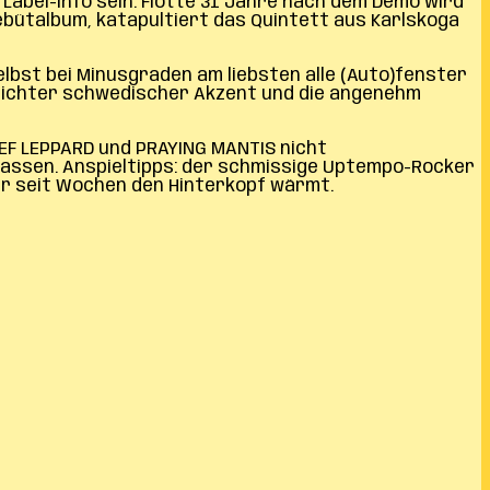
Label-Info sein. Flotte 31 Jahre nach dem Demo wird
Debütalbum, katapultiert das Quintett aus Karlskoga
elbst bei Minusgraden am liebsten alle (Auto)fenster
 leichter schwedischer Akzent und die angenehm
DEF LEPPARD und PRAYING MANTIS nicht
lassen. Anspieltipps: der schmissige Uptempo-Rocker
ir seit Wochen den Hinterkopf wärmt.