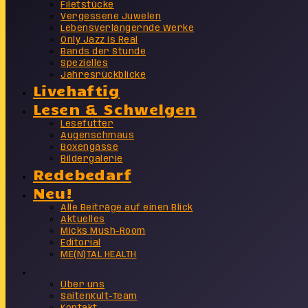
Filetstücke
Vergessene Juwelen
Lebensverlängernde Werke
Only Jazz Is Real
Bands der Stunde
Spezielles
Jahresrückblicke
Livehaftig
Lesen & Schwelgen
Lesefutter
Augenschmaus
Boxengasse
Bildergalerie
Redebedarf
Neu!
Alle Beiträge auf einen Blick
Aktuelles
Micks Mush-Room
Editorial
ME(N)TAL HEALTH
Info
Über uns
SaitenKult-Team