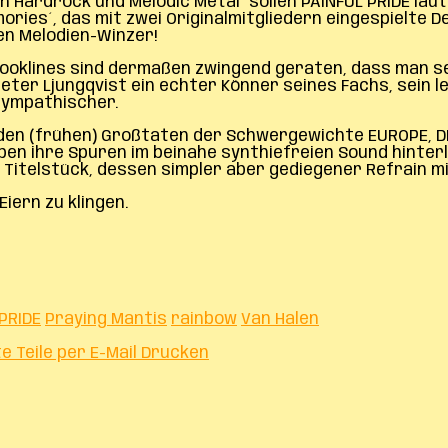
ardrock und Melodic Metal” sollen PAINFUL PRIDE laut 
ories´, das mit zwei Originalmitgliedern eingespielte 
en Melodien-Winzer!
ie Hooklines sind dermaßen zwingend geraten, dass man s
Peter Ljungqvist ein echter Könner seines Fachs, sein
sympathischer.
r den (frühen) Großtaten der Schwergewichte EUROPE, 
en ihre Spuren im beinahe synthiefreien Sound hinter
 Titelstück, dessen simpler aber gediegener Refrain m
iern zu klingen.
PRIDE
Praying Mantis
rainbow
Van Halen
te
Teile per E-Mail
Drucken