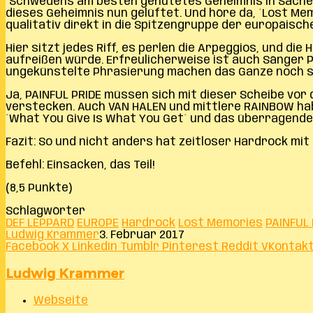
“Schwedens am besten gehütetes Geheimnis in Sachen H
dieses Geheimnis nun gelüftet. Und höre da, ´Lost Mem
qualitativ direkt in die Spitzengruppe der europäisch
Hier sitzt jedes Riff, es perlen die Arpeggios, und d
aufreißen würde. Erfreulicherweise ist auch Sänger 
ungekünstelte Phrasierung machen das Ganze noch 
Ja, PAINFUL PRIDE müssen sich mit dieser Scheibe vo
verstecken. Auch VAN HALEN und mittlere RAINBOW hab
´What You Give Is What You Get´ und das überragende
Fazit: So und nicht anders hat zeitloser Hardrock mit E
Befehl: Einsacken, das Teil!
(8,5 Punkte)
Schlagwörter
DEF LEPPARD
EUROPE
Hardrock
Lost Memories
PAINFUL 
Ludwig Krammer
3. Februar 2017
Facebook
X
LinkedIn
Tumblr
Pinterest
Reddit
VKontak
Ludwig Krammer
Webseite