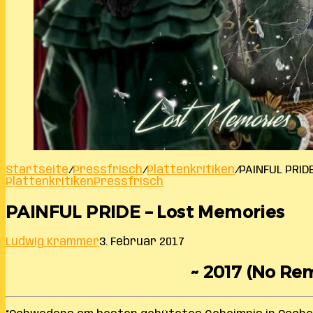
Startseite
/
Pressfrisch
/
Plattenkritiken
/
PAINFUL PRID
Plattenkritiken
Pressfrisch
PAINFUL PRIDE – Lost Memories
Ludwig Krammer
3. Februar 2017
~ 2017 (No Rem