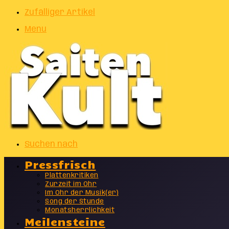
Zufälliger Artikel
Menu
Suchen nach
Pressfrisch
Plattenkritiken
Zurzeit im Ohr
Im Ohr der Musik(er)
Song der Stunde
Monatsherrlichkeit
Meilensteine