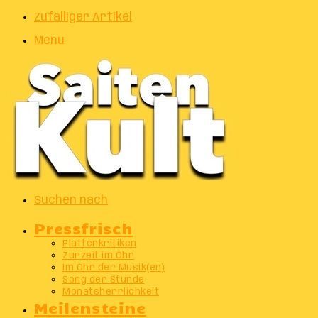
Zufälliger Artikel
Menu
Suchen nach
Pressfrisch
Plattenkritiken
Zurzeit im Ohr
Im Ohr der Musik(er)
Song der Stunde
Monatsherrlichkeit
Meilensteine