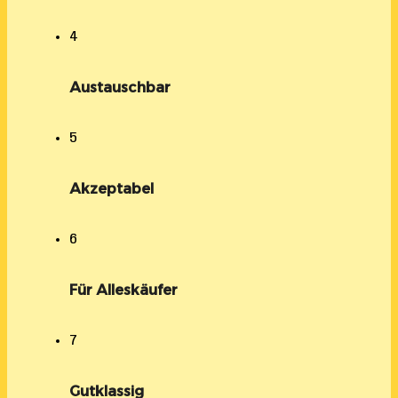
4
Austauschbar
5
Akzeptabel
6
Für Alleskäufer
7
Gutklassig