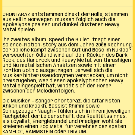
CHONTARAZ entstammen direkt der Hölle, stammen
aus Hell in Norwegen, müssen folglich auch die
Apokalypse preisen und dunkel-düsteren Heavy
Metal spielen.
Ihr zweites Album ´Speed The Bullet´ trägt einer
Science-Fiction-Story aus dem Jahre 2068 Rechnung.
Der übliche Kampf zwischen Gut und Böse im Nuklear
verseuchten Ödland wird auf dem Rücken des Dark
Rock, des Hardrock und Heavy Metal, von thrashigen
und Nu metallischen Ansätzen sowie mit einer
Portion Gothic ausgetragen. Derweil sich die
Musiker hinter Pseudonymen verstecken, um nicht
preiszugeben, wer diesen apokalyptischen Heavy
Metal eingespielt hat, windet sich der Hörer
zwischen den Melodienfolgen.
Die Musiker – Sänger Chontaraz, die Gitarristen
Ahkon und Kraakh, Bassist Rhimm sowie
Schlagzeuger Naagh – fühlen sich in ihrem jeweiligen
Fachgebiet der Leidenschaft, des Realitätssinnes,
als Loyalist, Energiebündel und Prediger wohl. Sie
kreieren einen Pop Metal für Verehrer der späten
KAMELOT, RAMMSTEIN oder TRIVIUM.