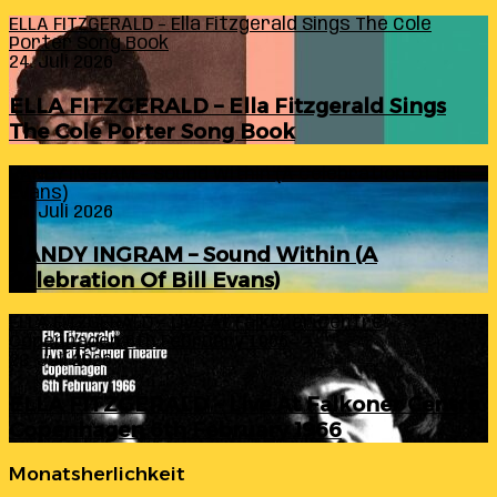
ELLA FITZGERALD – Ella Fitzgerald Sings The Cole
Porter Song Book
24. Juli 2026
ELLA FITZGERALD – Ella Fitzgerald Sings
The Cole Porter Song Book
RANDY INGRAM – Sound Within (A Celebration Of Bill
Evans)
24. Juli 2026
RANDY INGRAM – Sound Within (A
Celebration Of Bill Evans)
ELLA FITZGERALD – Live At Falkoner Centre
Copenhagen 6th February 1966
23. Juli 2026
ELLA FITZGERALD – Live At Falkoner Centre
Copenhagen 6th February 1966
Monatsherlichkeit