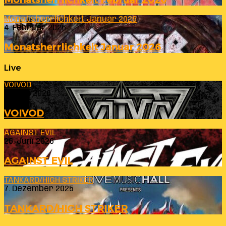
Monatsherrlichkeit Januar 2026
4. Februar 2026
Monatsherrlichkeit Januar 2026
Live
VOIVOD
23. Juli 2026
VOIVOD
AGAINST EVIL
26. Juni 2026
AGAINST EVIL
TANKARD/HIGH STRIKER
7. Dezember 2025
TANKARD/HIGH STRIKER