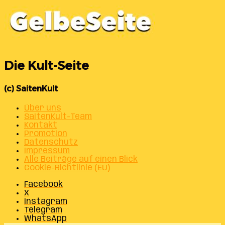
Die Kult-Seite
(c) SaitenKult
Über uns
SaitenKult-Team
Kontakt
Promotion
Datenschutz
Impressum
Alle Beiträge auf einen Blick
Cookie-Richtlinie (EU)
Facebook
X
Instagram
Telegram
WhatsApp