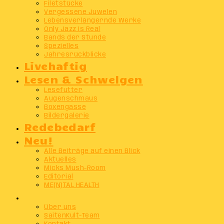
Filetstücke
Vergessene Juwelen
Lebensverlängernde Werke
Only Jazz Is Real
Bands der Stunde
Spezielles
Jahresrückblicke
Livehaftig
Lesen & Schwelgen
Lesefutter
Augenschmaus
Boxengasse
Bildergalerie
Redebedarf
Neu!
Alle Beiträge auf einen Blick
Aktuelles
Micks Mush-Room
Editorial
ME(N)TAL HEALTH
Info
Über uns
SaitenKult-Team