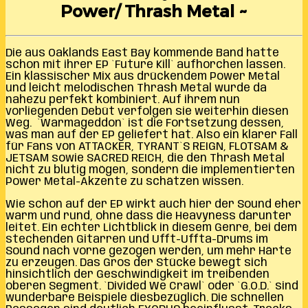
Power/ Thrash Metal ~
Die aus Oaklands East Bay kommende Band hatte
schon mit ihrer EP `Future Kill` aufhorchen lassen.
Ein klassischer Mix aus drückendem Power Metal
und leicht melodischen Thrash Metal wurde da
nahezu perfekt kombiniert. Auf ihrem nun
vorliegenden Debüt verfolgen sie weiterhin diesen
Weg. `Warmageddon` ist die Fortsetzung dessen,
was man auf der EP geliefert hat. Also ein klarer Fall
für Fans von ATTACKER, TYRANT`S REIGN, FLOTSAM &
JETSAM sowie SACRED REICH, die den Thrash Metal
nicht zu blutig mögen, sondern die implementierten
Power Metal-Akzente zu schätzen wissen.
Wie schon auf der EP wirkt auch hier der Sound eher
warm und rund, ohne dass die Heavyness darunter
leitet. Ein echter Lichtblick in diesem Genre, bei dem
stechenden Gitarren und Ufft-Uffta-Drums im
Sound nach vorne gezogen werden, um mehr Härte
zu erzeugen. Das Gros der Stücke bewegt sich
hinsichtlich der Geschwindigkeit im treibenden
oberen Segment. `Divided We Crawl` oder `G.O.D.` sind
wunderbare Beispiele diesbezüglich. Die schnellen