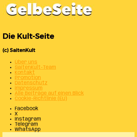
Die Kult-Seite
(c) SaitenKult
Über uns
SaitenKult-Team
Kontakt
Promotion
Datenschutz
Impressum
Alle Beiträge auf einen Blick
Cookie-Richtlinie (EU)
Facebook
X
Instagram
Telegram
WhatsApp