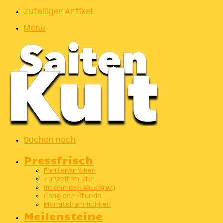
Zufälliger Artikel
Menu
Suchen nach
Pressfrisch
Plattenkritiken
Zurzeit im Ohr
Im Ohr der Musik(er)
Song der Stunde
Monatsherrlichkeit
Meilensteine