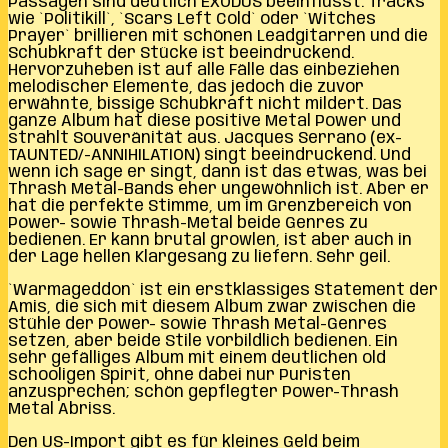
Passagen sind deutlich EXODUS beeinflusst. Tracks
wie `Politikill`, `Scars Left Cold` oder `Witches
Prayer` brillieren mit schönen Leadgitarren und die
Schubkraft der Stücke ist beeindruckend.
Hervorzuheben ist auf alle Fälle das einbeziehen
melodischer Elemente, das jedoch die zuvor
erwähnte, bissige Schubkraft nicht mildert. Das
ganze Album hat diese positive Metal Power und
strahlt Souveränität aus. Jacques Serrano (ex-
TAUNTED/-ANNIHILATION) singt beeindruckend. Und
wenn ich sage er singt, dann ist das etwas, was bei
Thrash Metal-Bands eher ungewöhnlich ist. Aber er
hat die perfekte Stimme, um im Grenzbereich von
Power- sowie Thrash-Metal beide Genres zu
bedienen. Er kann brutal growlen, ist aber auch in
der Lage hellen Klargesang zu liefern. Sehr geil.
`Warmageddon` ist ein erstklassiges Statement der
Amis, die sich mit diesem Album zwar zwischen die
Stühle der Power- sowie Thrash Metal-Genres
setzen, aber beide Stile vorbildlich bedienen. Ein
sehr gefälliges Album mit einem deutlichen old
schooligen Spirit, ohne dabei nur Puristen
anzusprechen; schön gepflegter Power-Thrash
Metal Abriss.
Den US-Import gibt es für kleines Geld beim