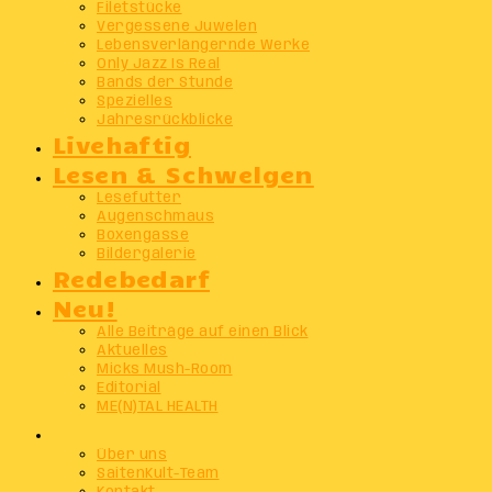
Filetstücke
Vergessene Juwelen
Lebensverlängernde Werke
Only Jazz Is Real
Bands der Stunde
Spezielles
Jahresrückblicke
Livehaftig
Lesen & Schwelgen
Lesefutter
Augenschmaus
Boxengasse
Bildergalerie
Redebedarf
Neu!
Alle Beiträge auf einen Blick
Aktuelles
Micks Mush-Room
Editorial
ME(N)TAL HEALTH
Info
Über uns
SaitenKult-Team