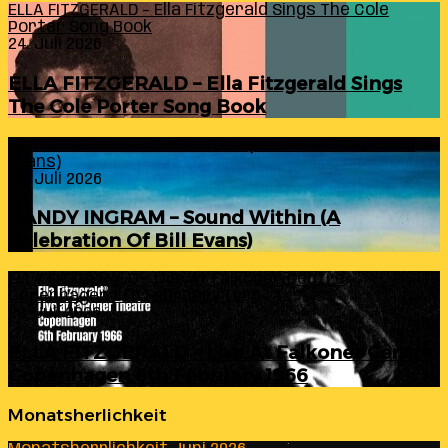
ELLA FITZGERALD – Ella Fitzgerald Sings The Cole
Porter Song Book
24. Juli 2026
ELLA FITZGERALD – Ella Fitzgerald Sings
The Cole Porter Song Book
RANDY INGRAM – Sound Within (A Celebration Of Bill
Evans)
24. Juli 2026
RANDY INGRAM – Sound Within (A
Celebration Of Bill Evans)
ELLA FITZGERALD – Live At Falkoner Centre
Copenhagen 6th February 1966
23. Juli 2026
ELLA FITZGERALD – Live At Falkoner Centre
Copenhagen 6th February 1966
Monatsherlichkeit