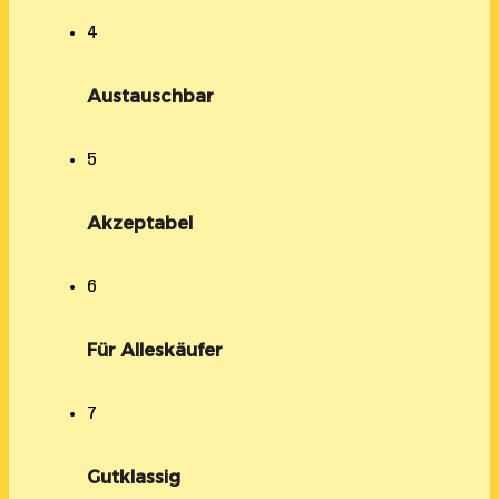
4
Austauschbar
5
Akzeptabel
6
Für Alleskäufer
7
Gutklassig