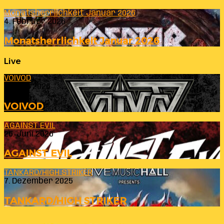
Monatsherrlichkeit Januar 2026
4. Februar 2026
Monatsherrlichkeit Januar 2026
Live
VOIVOD
23. Juli 2026
VOIVOD
AGAINST EVIL
26. Juni 2026
AGAINST EVIL
TANKARD/HIGH STRIKER
7. Dezember 2025
TANKARD/HIGH STRIKER