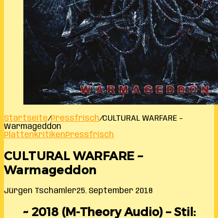
Startseite
/
Pressfrisch
/
CULTURAL WARFARE –
Warmageddon
Plattenkritiken
Pressfrisch
CULTURAL WARFARE –
Warmageddon
Jürgen Tschamler
25. September 2018
~ 2018 (M-Theory Audio) – Stil: