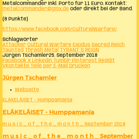
Metalcommander inkl. Porto für 11 Euro. Kontakt:
metalcommander@gmx.de
oder direkt bei der Band.
(8 Punkte)
https://www.facebook.com/CulturalWarfare/
Schlagwörter
Attacker
Cultural Warfare
Exodus
Sacred Reich
Taunted
Thrash Metal
TYRANT`S REIGN
Jürgen Tschamler
25. September 2018
Facebook
X
LinkedIn
Tumblr
Pinterest
Reddit
VKontakte
Teile per E-Mail
Drucken
Jürgen Tschamler
Webseite
ELÄKELÄISET - Humppamania
ELÄKELÄISET - Humppamania
m u s i c _ o f _ t h e _ m o n t h _ September 2018
m u s i c _ o f _ t h e _ m o n t h _ September