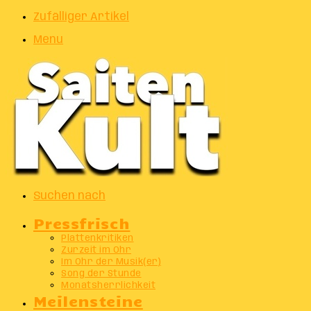
Zufälliger Artikel
Menu
Suchen nach
Pressfrisch
Plattenkritiken
Zurzeit im Ohr
Im Ohr der Musik(er)
Song der Stunde
Monatsherrlichkeit
Meilensteine