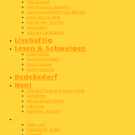
Filetstücke
Vergessene Juwelen
Lebensverlängernde Werke
Only Jazz Is Real
Bands der Stunde
Spezielles
Jahresrückblicke
Livehaftig
Lesen & Schwelgen
Lesefutter
Augenschmaus
Boxengasse
Bildergalerie
Redebedarf
Neu!
Alle Beiträge auf einen Blick
Aktuelles
Micks Mush-Room
Editorial
ME(N)TAL HEALTH
Info
Über uns
SaitenKult-Team