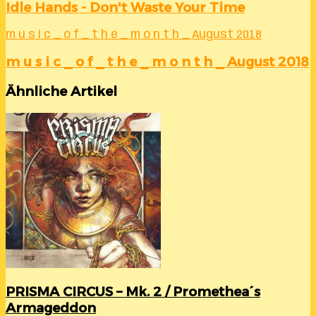
Idle Hands - Don't Waste Your Time
m u s i c _ o f _ t h e _ m o n t h _ August 2018
m u s i c _ o f _ t h e _ m o n t h _ August 2018
Ähnliche Artikel
PRISMA CIRCUS – Mk. 2 / Promethea´s
Armageddon