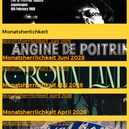
23. Juli 2026
ELLA FITZGERALD – Live At Falkoner Centre
Copenhagen 6th February 1966
Monatsherlichkeit
Monatsherrlichkeit Juni 2026
1. Juli 2026
Monatsherrlichkeit Juni 2026
Monatsherrlichkeit Mai 2026
2. Juni 2026
Monatsherrlichkeit Mai 2026
Monatsherrlichkeit April 2026
4. Mai 2026
Monatsherrlichkeit April 2026
Monatsherrlichkeit März 2026
1. April 2026