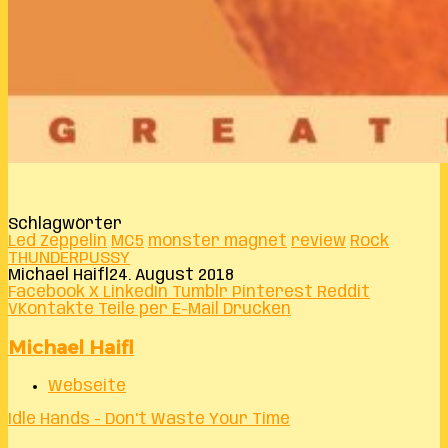
Schlagwörter
Led Zeppelin
MC5
monster magnet
review
Rock
THUNDERPUSSY
Michael Haifl
24. August 2018
Facebook
X
LinkedIn
Tumblr
Pinterest
Reddit
VKontakte
Teile per E-Mail
Drucken
Michael Haifl
Webseite
Idle Hands - Don't Waste Your Time