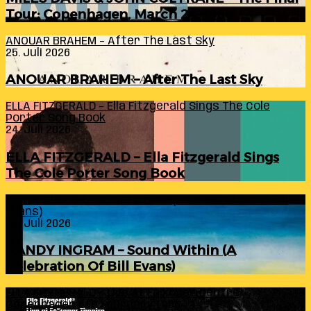
Tour: Copenhagen, March 24, 1960
ANOUAR BRAHEM – After The Last Sky
25. Juli 2026
ANOUAR BRAHEM – After The Last Sky
ELLA FITZGERALD – Ella Fitzgerald Sings The Cole
Porter Song Book
24. Juli 2026
ELLA FITZGERALD – Ella Fitzgerald Sings
The Cole Porter Song Book
RANDY INGRAM – Sound Within (A Celebration Of Bill
Evans)
24. Juli 2026
RANDY INGRAM – Sound Within (A
Celebration Of Bill Evans)
ELLA FITZGERALD – Live At Falkoner Centre
Copenhagen 6th February 1966