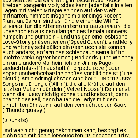
aus Seattle, die es kräftig im Dicke Hosen-Rock
treiben. Sängerin Molly Sides kann jedenfalls in allen
Lagen mit vielen Mitspielerinnen auf der Welt
mithalten, himmelt insgeheim allerdings Robert
Plant an. Darum sind es für die einen die WHITE
STRIPES, für die Älteren unter uns LED ZEPPELIN, die
unverhohlen aus den Klängen des female Donners
rumpeln und pumpeln – und uns gar eine lesbische
Love-Story präsentieren (´Speed Queen´), sind Molly
und Whitney schließlich ein Paar. Doch sie können
auch anders, sofern das Schlagzeug seine luftig
leichte Wirkung verbreitet (´Badlands´) und Whitney
ein ums andere Mal heimlich ein Jimmy Page-
Gedächtnis-Riff rausholt (´Torpedo Love´) oder
sogar unüberhörbar ihr großes Vorbild preist (´The
Cloud´). Am eindringlichsten sind bei THUNDERPUSSY
Songs mit Energie (´All In´), die alle Kräfte auf den
letzten Metern bündeln (´Velvet Noose´). Denn erst
wenn die Pussy richtig schreit und kreischt, dann
brennt das Fell, dann hauen die Ladys mit dem
erhofften Ohrwurm auf den verruchtesten Sack
(´Thunderpussy´).
(8 Punkte)
Und wer nicht genug bekommen kann, besorgt es
sich noch mit der allerneuesten EP ‚Greatest Tits‘,