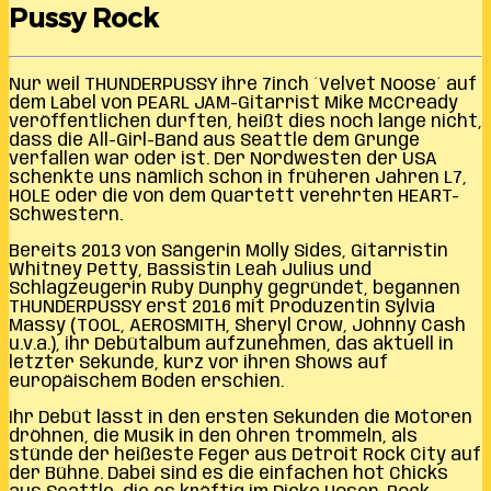
Pussy Rock
Nur weil THUNDERPUSSY ihre 7inch ´Velvet Noose´ auf
dem Label von PEARL JAM-Gitarrist Mike McCready
veröffentlichen durften, heißt dies noch lange nicht,
dass die All-Girl-Band aus Seattle dem Grunge
verfallen war oder ist. Der Nordwesten der USA
schenkte uns nämlich schon in früheren Jahren L7,
HOLE oder die von dem Quartett verehrten HEART-
Schwestern.
Bereits 2013 von Sängerin Molly Sides, Gitarristin
Whitney Petty, Bassistin Leah Julius und
Schlagzeugerin Ruby Dunphy gegründet, begannen
THUNDERPUSSY erst 2016 mit Produzentin Sylvia
Massy (TOOL, AEROSMITH, Sheryl Crow, Johnny Cash
u.v.a.), ihr Debütalbum aufzunehmen, das aktuell in
letzter Sekunde, kurz vor ihren Shows auf
europäischem Boden erschien.
Ihr Debüt lässt in den ersten Sekunden die Motoren
dröhnen, die Musik in den Ohren trommeln, als
stünde der heißeste Feger aus Detroit Rock City auf
der Bühne. Dabei sind es die einfachen hot Chicks