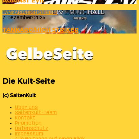
AGAINST EVIL
TANKARD/HIGH STRIKER
7. Dezember 2025
TANKARD/HIGH STRIKER
Die Kult-Seite
(c) SaitenKult
Über uns
SaitenKult-Team
Kontakt
Promotion
Datenschutz
Impressum