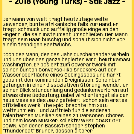
~ 2018 (Young Turks) – Stil: Jazz ~
Der Mann von Welt trägt heutzutage weite
Gewänder, bunte afrikanische falls zur Hand. Er
trägt Schmuck und auffällig große Ringe an den
Fingern, die sein Instrument umschließen. Der Mann
trägt sein Haar buschig und scheut sich nicht vor
einem trendigen Bartwuchs.
Doch der Mann, der das Jahr durcheinander wirbeln
und uns über das ganze begleiten wird, heißt Kamasi
Washington. Er posiert zum Coverartwork mit
seinen bunten Converse-like Sneakers auf der
Wasseroberfläche eines Gebirgssees und harrt
gebannt den kommenden Ereignissen. Scheinbar
gefangen in einer dissoziativen Störung, wendet er
seinen Blick stundenlang und gedankenverloren auf
etwas ohne Bedeutung. Dabei wird er längst als der
neue Messias des Jazz gefeiert. Schon sein erstes
offizielles Werk ´The Epic´ brachte ihm 2015
Weltruhm ein – und Auftrieb für die anderen
talentierten Musiker seines 20-Personen-Chores
und dem losen Musiker-Kollektiv WEST COAST GET
DOWN, von denen Bassist/Sänger Stephen
“Thundercat” Bruner, dessen älterer