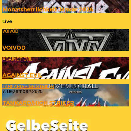
Monatsherrlichkeit Januar 2026
Live
VOIVOD
23. Juli 2026
VOIVOD
AGAINST EVIL
26. Juni 2026
AGAINST EVIL
TANKARD/HIGH STRIKER
7. Dezember 2025
TANKARD/HIGH STRIKER