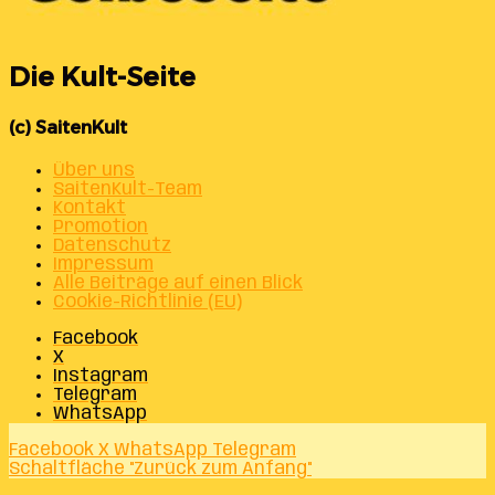
Die Kult-Seite
(c) SaitenKult
Über uns
SaitenKult-Team
Kontakt
Promotion
Datenschutz
Impressum
Alle Beiträge auf einen Blick
Cookie-Richtlinie (EU)
Facebook
X
Instagram
Telegram
WhatsApp
Facebook
X
WhatsApp
Telegram
Schaltfläche "Zurück zum Anfang"