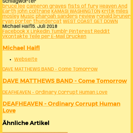
Schlagwörter
bruce lee
cameron graves
fists of fury
Heaven And
Earth
john coltrane
KAMASI WASHINGTON
Kritik
miles
mosley
Music
pharoah sanders
review
ronald bruner
ryan porter
thundercat
WEST COAST GET DOWN
Michael Haifl
5. Juli 2018
Facebook
X
LinkedIn
Tumblr
Pinterest
Reddit
VKontakte
Teile per E-Mail
Drucken
Michael Haifl
Webseite
DAVE MATTHEWS BAND - Come Tomorrow
DAVE MATTHEWS BAND - Come Tomorrow
DEAFHEAVEN - Ordinary Corrupt Human Love
DEAFHEAVEN - Ordinary Corrupt Human
Love
Ähnliche Artikel