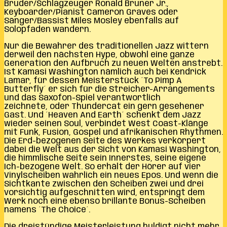
Bruder/Schlagzeuger Ronald Bruner Jr.,
Keyboarder/Pianist Cameron Graves oder
Sänger/Bassist Miles Mosley ebenfalls auf
Solopfaden wandern.
Nur die Bewahrer des traditionellen Jazz wittern
derweil den nächsten Hype, obwohl eine ganze
Generation den Aufbruch zu neuen Welten anstrebt.
Ist Kamasi Washington nämlich auch bei Kendrick
Lamar, für dessen Meisterstück ´To Pimp A
Butterfly´ er sich für die Streicher-Arrangements
und das Saxofon-Spiel verantwortlich
zeichnete, oder Thundercat ein gern gesehener
Gast. Und ´Heaven And Earth´ schenkt dem Jazz
wieder seinen Soul, verbindet West Coast-Klänge
mit Funk, Fusion, Gospel und afrikanischen Rhythmen.
Die Erd-bezogenen Seite des Werkes verkörpert
dabei die Welt aus der Sicht von Kamasi Washington,
die himmlische Seite sein Innerstes, seine eigene
Ich-bezogene Welt. So erhält der Hörer auf vier
Vinylscheiben wahrlich ein neues Epos. Und wenn die
Sichtkante zwischen den Scheiben zwei und drei
vorsichtig aufgeschnitten wird, entspringt dem
Werk noch eine ebenso brillante Bonus-Scheiben
namens ´The Choice´.
Die dreistündige Meisterleistung huldigt nicht mehr