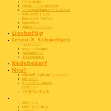
Filetstücke
Vergessene Juwelen
Lebensverlängernde Werke
Only Jazz Is Real
Bands der Stunde
Spezielles
Jahresrückblicke
Livehaftig
Lesen & Schwelgen
Lesefutter
Augenschmaus
Boxengasse
Bildergalerie
Redebedarf
Neu!
Alle Beiträge auf einen Blick
Aktuelles
Micks Mush-Room
Editorial
ME(N)TAL HEALTH
Info
Über uns
SaitenKult-Team