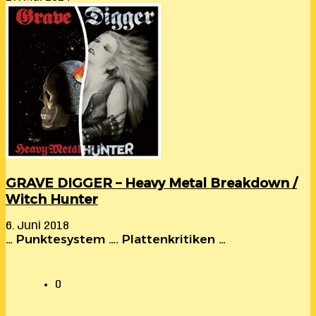
GRAVE DIGGER – Heavy Metal Breakdown /
Witch Hunter
6. Juni 2018
… Punktesystem …. Plattenkritiken …
0