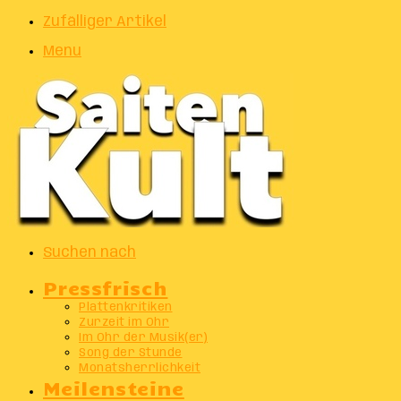
Zufälliger Artikel
Menu
Suchen nach
Pressfrisch
Plattenkritiken
Zurzeit im Ohr
Im Ohr der Musik(er)
Song der Stunde
Monatsherrlichkeit
Meilensteine