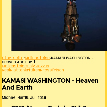
Startseite
/
Meilensteine
/
KAMASI WASHINGTON –
Heaven And Earth
Meilensteine
Only Jazz Is
Real
Plattenkritiken
Pressfrisch
KAMASI WASHINGTON – Heaven
And Earth
Michael Haifl
5. Juli 2018