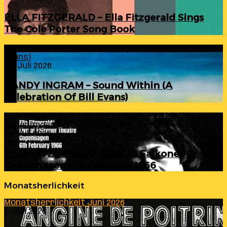
ELLA FITZGERALD – Ella Fitzgerald Sings
The Cole Porter Song Book
RANDY INGRAM – Sound Within (A Celebration Of Bill
Evans)
24. Juli 2026
RANDY INGRAM – Sound Within (A
Celebration Of Bill Evans)
ELLA FITZGERALD – Live At Falkoner Centre
Copenhagen 6th February 1966
23. Juli 2026
ELLA FITZGERALD – Live At Falkoner Centre
Copenhagen 6th February 1966
Monatsherlichkeit
Monatsherrlichkeit Juni 2026
1. Juli 2026