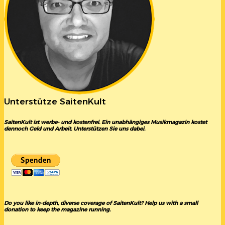
Unterstütze SaitenKult
SaitenKult ist werbe- und kostenfrei. Ein unabhängiges Musikmagazin kostet
dennoch Geld und Arbeit. Unterstützen Sie uns dabei.
Do you like in-depth, diverse coverage of SaitenKult? Help us with a small
donation to keep the magazine running.