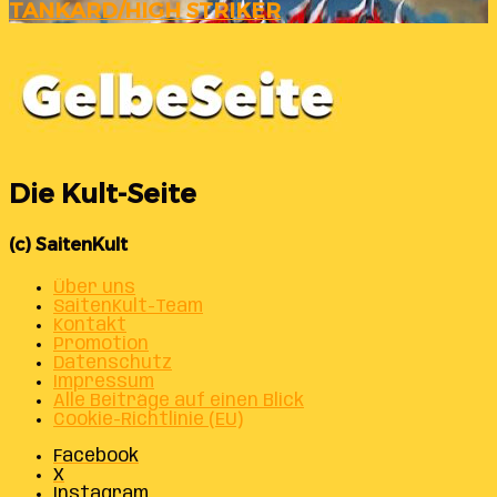
TANKARD/HIGH STRIKER
Die Kult-Seite
(c) SaitenKult
Über uns
SaitenKult-Team
Kontakt
Promotion
Datenschutz
Impressum
Alle Beiträge auf einen Blick
Cookie-Richtlinie (EU)
Facebook
X
Instagram