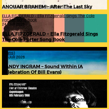
ANOUAR BRAHEM – After The Last Sky
ELLA FITZGERALD – Ella Fitzgerald Sings The Cole
Porter Song Book
24. Juli 2026
ELLA FITZGERALD – Ella Fitzgerald Sings
The Cole Porter Song Book
RANDY INGRAM – Sound Within (A Celebration Of Bill
Evans)
24. Juli 2026
RANDY INGRAM – Sound Within (A
Celebration Of Bill Evans)
ELLA FITZGERALD – Live At Falkoner Centre
Copenhagen 6th February 1966
23. Juli 2026
ELLA FITZGERALD – Live At Falkoner Centre
Copenhagen 6th February 1966