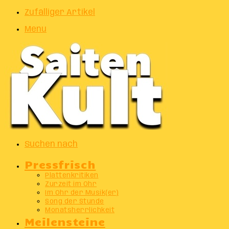
Zufälliger Artikel
Menu
Suchen nach
Pressfrisch
Plattenkritiken
Zurzeit im Ohr
Im Ohr der Musik(er)
Song der Stunde
Monatsherrlichkeit
Meilensteine