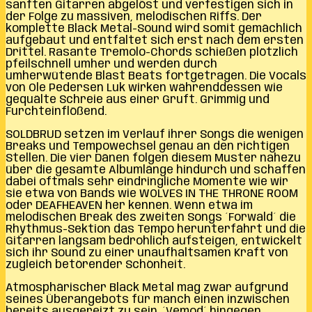
sanften Gitarren abgelöst und verfestigen sich in
der Folge zu massiven, melodischen Riffs. Der
komplette Black Metal-Sound wird somit gemächlich
aufgebaut und entfaltet sich erst nach dem ersten
Drittel. Rasante Tremolo-Chords schießen plötzlich
pfeilschnell umher und werden durch
umherwütende Blast Beats fortgetragen. Die Vocals
von Ole Pedersen Luk wirken währenddessen wie
gequälte Schreie aus einer Gruft. Grimmig und
Furchteinflößend.
SOLDBRUD setzen im Verlauf ihrer Songs die wenigen
Breaks und Tempowechsel genau an den richtigen
Stellen. Die vier Dänen folgen diesem Muster nahezu
über die gesamte Albumlänge hindurch und schaffen
dabei oftmals sehr eindringliche Momente wie wir
sie etwa von Bands wie WOLVES IN THE THRONE ROOM
oder DEAFHEAVEN her kennen. Wenn etwa im
melodischen Break des zweiten Songs ´Forwald´ die
Rhythmus-Sektion das Tempo herunterfährt und die
Gitarren langsam bedrohlich aufsteigen, entwickelt
sich ihr Sound zu einer unaufhaltsamen Kraft von
zugleich betörender Schönheit.
Atmosphärischer Black Metal mag zwar aufgrund
seines Überangebots für manch einen inzwischen
bereits ausgereizt zu sein. ´Vemod´ hingegen