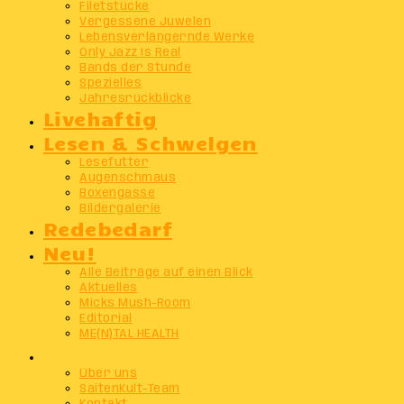
Filetstücke
Vergessene Juwelen
Lebensverlängernde Werke
Only Jazz Is Real
Bands der Stunde
Spezielles
Jahresrückblicke
Livehaftig
Lesen & Schwelgen
Lesefutter
Augenschmaus
Boxengasse
Bildergalerie
Redebedarf
Neu!
Alle Beiträge auf einen Blick
Aktuelles
Micks Mush-Room
Editorial
ME(N)TAL HEALTH
Info
Über uns
SaitenKult-Team