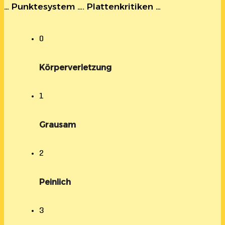
… Punktesystem …. Plattenkritiken …
0
Körperverletzung
1
Grausam
2
Peinlich
3