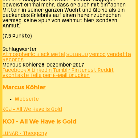
beweist einmal mehr, dass er auch mit einfachen
Mitteln in seiner ganzen Wucht und Glorie als ein
packendes Erlebnis auf einen hereinzubrechen
vermag. Keine Spur von Wehmut hier, sondern
Anmut.
(7,5 Punkte)
Schlagwörter
Atmospheric Black Metal
SOLBRUD
Vemod
Vendetta
Records
Marcus Köhler
28. Dezember 2017
Facebook
X
LinkedIn
Tumblr
Pinterest
Reddit
VKontakte
Teile per E-Mail
Drucken
Marcus Köhler
Webseite
KOJ - All We Have Is Gold
KOJ - All We Have Is Gold
LUNAR - Theogony