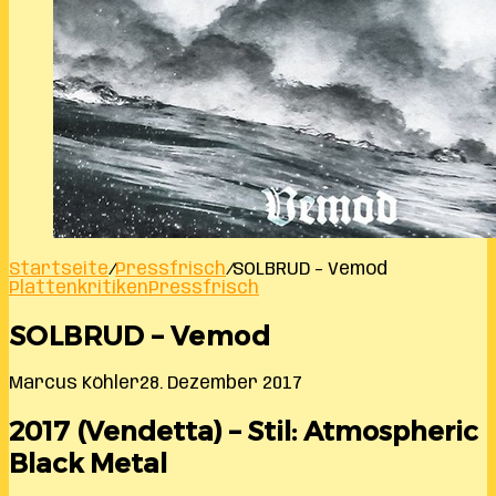
Startseite
/
Pressfrisch
/
SOLBRUD – Vemod
Plattenkritiken
Pressfrisch
SOLBRUD – Vemod
Marcus Köhler
28. Dezember 2017
2017 (Vendetta) – Stil: Atmospheric
Black Metal