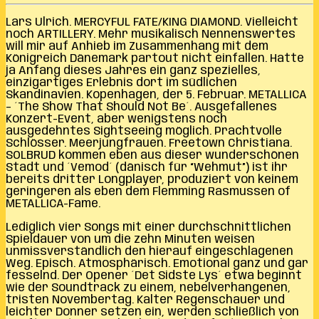
Lars Ulrich. MERCYFUL FATE/KING DIAMOND. Vielleicht
noch ARTILLERY. Mehr musikalisch Nennenswertes
will mir auf Anhieb im Zusammenhang mit dem
Königreich Dänemark partout nicht einfallen. Hatte
ja Anfang dieses Jahres ein ganz spezielles,
einzigartiges Erlebnis dort im südlichen
Skandinavien. Kopenhagen, der 5. Februar. METALLICA
– ´The Show That Should Not Be´. Ausgefallenes
Konzert-Event, aber wenigstens noch
ausgedehntes Sightseeing möglich. Prachtvolle
Schlösser. Meerjungfrauen. Freetown Christiana.
SOLBRUD kommen eben aus dieser wunderschönen
Stadt und ´Vemod´ (dänisch für “Wehmut”) ist ihr
bereits dritter Longplayer, produziert von keinem
geringeren als eben dem Flemming Rasmussen of
METALLICA-Fame.
Lediglich vier Songs mit einer durchschnittlichen
Spieldauer von um die zehn Minuten weisen
unmissverständlich den hierauf eingeschlagenen
Weg. Episch. Atmosphärisch. Emotional ganz und gar
fesselnd. Der Opener ´Det Sidste Lys´ etwa beginnt
wie der Soundtrack zu einem, nebelverhangenen,
tristen Novembertag. Kalter Regenschauer und
leichter Donner setzen ein, werden schließlich von