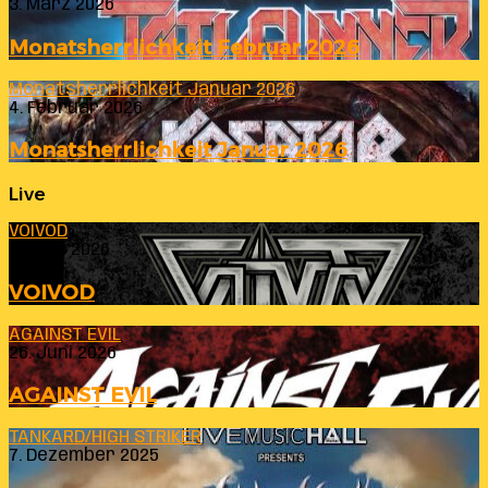
3. März 2026
Monatsherrlichkeit Februar 2026
Monatsherrlichkeit Januar 2026
4. Februar 2026
Monatsherrlichkeit Januar 2026
Live
VOIVOD
23. Juli 2026
VOIVOD
AGAINST EVIL
26. Juni 2026
AGAINST EVIL
TANKARD/HIGH STRIKER
7. Dezember 2025