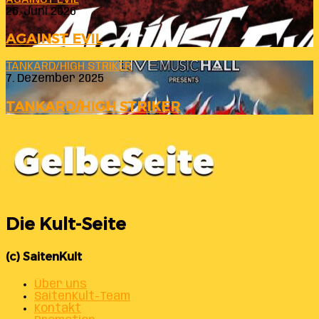
26. Juni 2026
AGAINST EVIL
TANKARD/HIGH STRIKER
7. Dezember 2025
TANKARD/HIGH STRIKER
Die Kult-Seite
(c) SaitenKult
Über uns
SaitenKult-Team
Kontakt