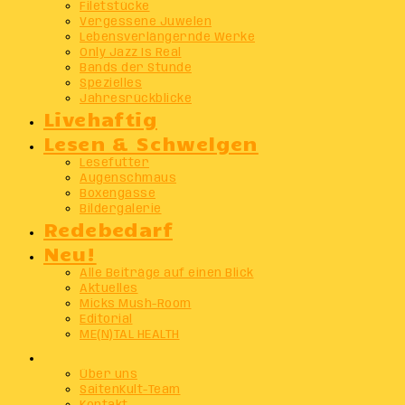
Filetstücke
Vergessene Juwelen
Lebensverlängernde Werke
Only Jazz Is Real
Bands der Stunde
Spezielles
Jahresrückblicke
Livehaftig
Lesen & Schwelgen
Lesefutter
Augenschmaus
Boxengasse
Bildergalerie
Redebedarf
Neu!
Alle Beiträge auf einen Blick
Aktuelles
Micks Mush-Room
Editorial
ME(N)TAL HEALTH
Info
Über uns
SaitenKult-Team