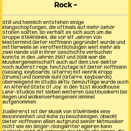
Rock ~
Still und heimlich entstehen einige
Klangschöpfungen, die oftmals auf mehr Gehör
stoßen sollten. So verhält es sich auch um die
Gruppe STARFISH64, die vor elf Jahren von
Mastermind Dieter Hoffmann gegründet wurde und
mittlerweile an Veröffentlichungen weit mehr als
zwei Hände voll in ihrer Geschichte verbuchen
konnte. In den Jahren 2007 und 2008 war die
Musikergemeinschaft auch auf dem Live-Sektor
noch äußerst rege, heutzutage ist Dieter Hoffmann
(Gesang, Keyboards, Gitarre) mit Henrik Kropp
(Drums) und Dominik Suhl (Gitarre, Keyboards)
überwiegend im Studio aktiv. Demzufolge wurde auch
´An Altered State Of Joy´ in den ’51st Woodhouse
Lane’-Studios mit sieben weiteren Gastmusikern bei
Regen und wolkenverhangenem Himmel
aufgenommen.
Zuallererst ist der Musik von STARFISH64 eine
Besonnenheit und Ruhe zu bescheinigen, obwohl
Dieter Hoffmann allein aufgrund seiner Mitmusiker
nicht wie ein Singer-/Songwriter agieren kann.