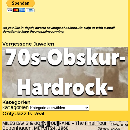
Do you like in-depth, diverse coverage of SaitenKult? Help us with a small
donation to keep the magazine running.
Vergessene Juwelen
Kategorien
Kategorien
Only Jazz Is Real
MILES DAVIS & JOHN COLTRANE – The Final Tour:
Copenhagen, March 24, 1960