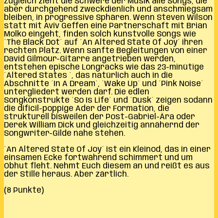
Zugleich zieht die Schwere der Musik alle Songs, die
aber durchgehend zweckdienlich und anschmiegsam
bleiben, in progressive Sphären. Wenn Steven Wilson
statt mit Aviv Geffen eine Partnerschaft mit Brian
Molko eingeht, finden solch kunstvolle Songs wie
´The Black Dot´ auf ´An Altered State Of Joy´ ihren
rechten Platz. Wenn sanfte Begleitungen von einer
David Gilmour-Gitarre angetrieben werden,
entstehen epische Longracks wie das 23-minütige
´Altered States ´, das natürlich auch in die
Abschnitte ´In A Dream´, ´Wake Up´ und ´Pink Noise´
untergliedert werden darf. Die edlen
Songkonstrukte ´So Is Life´ und ´Dusk´ zeigen sodann
die dificil-poppige Ader der Formation, die
strukturell bisweilen der Post-Gabriel-Ära oder
Derek William Dick und gleichzeitig annähernd der
Songwriter-Gilde nahe stehen.
´An Altered State Of Joy´ ist ein Kleinod, das in einer
einsamen Ecke fortwährend schimmert und um
Obhut fleht. Nehmt Euch diesem an und reißt es aus
der Stille heraus. Aber zärtlich.
(8 Punkte)