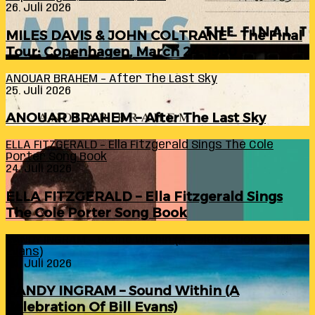
26. Juli 2026
MILES DAVIS & JOHN COLTRANE – The Final
Tour: Copenhagen, March 24, 1960
ANOUAR BRAHEM – After The Last Sky
25. Juli 2026
ANOUAR BRAHEM – After The Last Sky
ELLA FITZGERALD – Ella Fitzgerald Sings The Cole
Porter Song Book
24. Juli 2026
ELLA FITZGERALD – Ella Fitzgerald Sings
The Cole Porter Song Book
RANDY INGRAM – Sound Within (A Celebration Of Bill
Evans)
24. Juli 2026
RANDY INGRAM – Sound Within (A
Celebration Of Bill Evans)