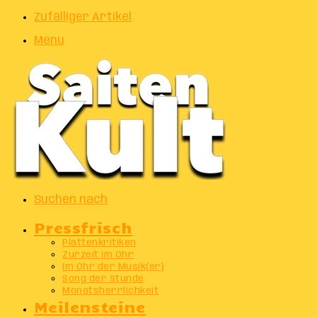
Zufälliger Artikel
Menu
Suchen nach
Pressfrisch
Plattenkritiken
Zurzeit im Ohr
Im Ohr der Musik(er)
Song der Stunde
Monatsherrlichkeit
Meilensteine