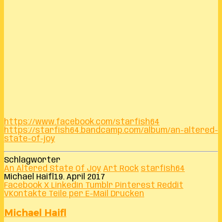
https://www.facebook.com/starfish64
https://starfish64.bandcamp.com/album/an-altered-
state-of-joy
Schlagwörter
An Altered State Of Joy
Art Rock
starfish64
Michael Haifl
19. April 2017
Facebook
X
LinkedIn
Tumblr
Pinterest
Reddit
VKontakte
Teile per E-Mail
Drucken
Michael Haifl