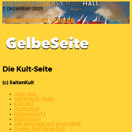
TANKARD/HIGH STRIKER
7. Dezember 2025
TANKARD/HIGH STRIKER
Die Kult-Seite
(c) SaitenKult
Über uns
SaitenKult-Team
Kontakt
Promotion
Datenschutz
Impressum
Alle Beiträge auf einen Blick
Cookie-Richtlinie (EU)