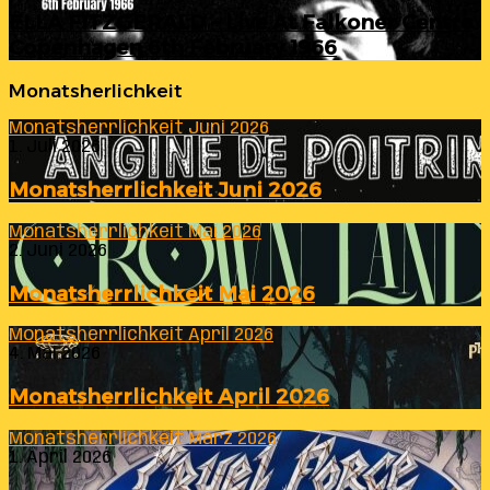
ELLA FITZGERALD – Live At Falkoner Centre
Copenhagen 6th February 1966
Monatsherlichkeit
Monatsherrlichkeit Juni 2026
1. Juli 2026
Monatsherrlichkeit Juni 2026
Monatsherrlichkeit Mai 2026
2. Juni 2026
Monatsherrlichkeit Mai 2026
Monatsherrlichkeit April 2026
4. Mai 2026
Monatsherrlichkeit April 2026
Monatsherrlichkeit März 2026
1. April 2026