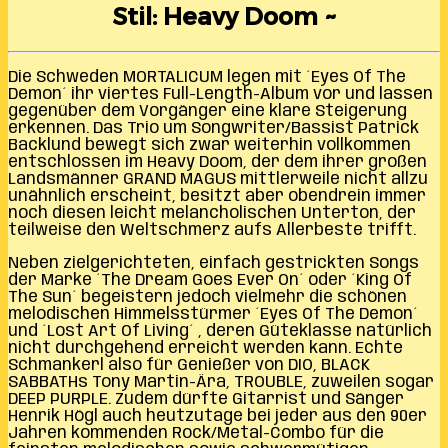
Stil: Heavy Doom ~
Die Schweden MORTALICUM legen mit ´Eyes Of The
Demon´ ihr viertes Full-Length-Album vor und lassen
gegenüber dem Vorgänger eine klare Steigerung
erkennen. Das Trio um Songwriter/Bassist Patrick
Backlund bewegt sich zwar weiterhin vollkommen
entschlossen im Heavy Doom, der dem ihrer großen
Landsmänner GRAND MAGUS mittlerweile nicht allzu
unähnlich erscheint, besitzt aber obendrein immer
noch diesen leicht melancholischen Unterton, der
teilweise den Weltschmerz aufs Allerbeste trifft.
Neben zielgerichteten, einfach gestrickten Songs
der Marke ´The Dream Goes Ever On´ oder ´King Of
The Sun´ begeistern jedoch vielmehr die schönen
melodischen Himmelsstürmer ´Eyes Of The Demon´
und ´Lost Art Of Living´ , deren Güteklasse natürlich
nicht durchgehend erreicht werden kann. Echte
Schmankerl also für Genießer von DIO, BLACK
SABBATHs Tony Martin-Ära, TROUBLE, zuweilen sogar
DEEP PURPLE. Zudem dürfte Gitarrist und Sänger
Henrik Högl auch heutzutage bei jeder aus den 90er
Jahren kommenden Rock/Metal-Combo für die