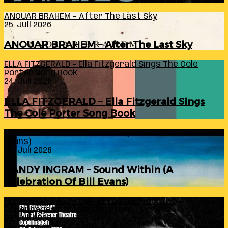
ANOUAR BRAHEM – After The Last Sky
25. Juli 2026
ANOUAR BRAHEM – After The Last Sky
ELLA FITZGERALD – Ella Fitzgerald Sings The Cole
Porter Song Book
24. Juli 2026
ELLA FITZGERALD – Ella Fitzgerald Sings
The Cole Porter Song Book
RANDY INGRAM – Sound Within (A Celebration Of Bill
Evans)
24. Juli 2026
RANDY INGRAM – Sound Within (A
Celebration Of Bill Evans)
ELLA FITZGERALD – Live At Falkoner Centre
Copenhagen 6th February 1966
23. Juli 2026