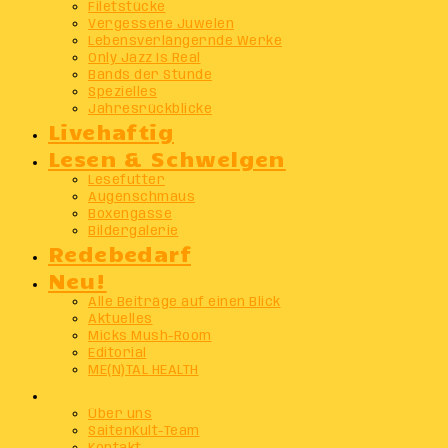
Filetstücke
Vergessene Juwelen
Lebensverlängernde Werke
Only Jazz Is Real
Bands der Stunde
Spezielles
Jahresrückblicke
Livehaftig
Lesen & Schwelgen
Lesefutter
Augenschmaus
Boxengasse
Bildergalerie
Redebedarf
Neu!
Alle Beiträge auf einen Blick
Aktuelles
Micks Mush-Room
Editorial
ME(N)TAL HEALTH
Info
Über uns
SaitenKult-Team