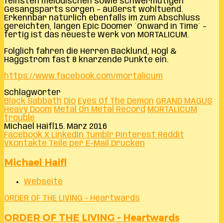
feinsten melodischen sowie schwermütigen
Gesangsparts sorgen – äußerst wohltuend.
Erkennbar natürlich ebenfalls im zum Abschluss
gereichten, langen Epic Doomer ´Onward In Time´ –
fertig ist das neueste Werk von MORTALICUM.
Folglich fahren die Herren Backlund, Högl &
Häggström fast 8 knarzende Punkte ein.
https://www.facebook.com/mortalicum
Schlagwörter
Black Sabbath
Dio
Eyes Of The Demon
GRAND MAGUS
Heavy Doom
Metal On Metal Record
MORTALICUM
trouble
Michael Haifl
15. März 2016
Facebook
X
LinkedIn
Tumblr
Pinterest
Reddit
VKontakte
Teile per E-Mail
Drucken
Michael Haifl
Webseite
ORDER OF THE LIVING - Heartwards
ORDER OF THE LIVING - Heartwards