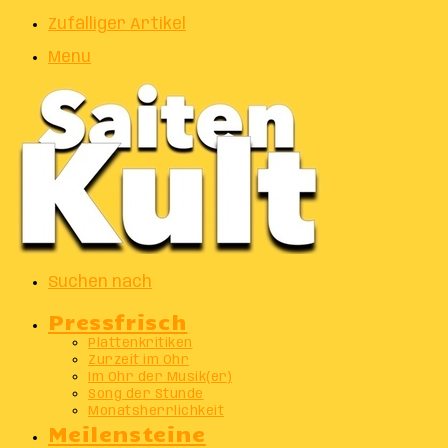
Zufälliger Artikel
Menu
Suchen nach
Pressfrisch
Plattenkritiken
Zurzeit im Ohr
Im Ohr der Musik(er)
Song der Stunde
Monatsherrlichkeit
Meilensteine