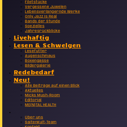
Filetstücke
Vergessene Juwelen
Lebensverlängernde Werke
Only Jazz Is Real
Bands der Stunde
Spezielles
Jahresrückblicke
Livehaftig
Lesen & Schwelgen
Lesefutter
Augenschmaus
Boxengasse
Bildergalerie
Redebedarf
Neu!
Alle Beiträge auf einen Blick
Aktuelles
Micks Mush-Room
Editorial
ME(N)TAL HEALTH
Info
Über uns
SaitenKult-Team