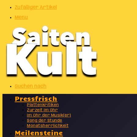
Zufälliger Artikel
Menu
Suchen nach
Pressfrisch
Plattenkritiken
Zurzeit im Ohr
Im Ohr der Musik(er)
Song der Stunde
Monatsherrlichkeit
Meilensteine