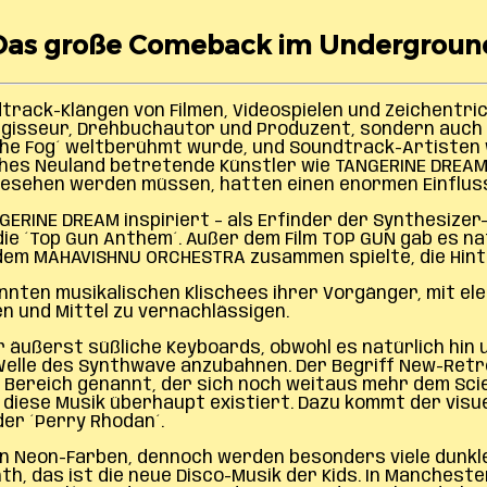
Das große Comeback im Undergroun
rack-Klängen von Filmen, Videospielen und Zeichentri
Regisseur, Drehbuchautor und Produzent, sondern auch
´The Fog´ weltberühmt wurde, und Soundtrack-Artisten wi
ches Neuland betretende Künstler wie TANGERINE DREAM,
ngesehen werden müssen, hatten einen enormen Einflus
ERINE DREAM inspiriert – als Erfinder der Synthesizer-
ie ´Top Gun Anthem´. Außer dem Film TOP GUN gab es natü
dem MAHAVISHNU ORCHESTRA zusammen spielte, die Hin
kannten musikalischen Klischees ihrer Vorgänger, mit 
en und Mittel zu vernachlässigen.
 äußerst süßliche Keyboards, obwohl es natürlich hin
lle des Synthwave anzubahnen. Der Begriff New-Retro-
 Bereich genannt, der sich noch weitaus mehr dem Sci
diese Musik überhaupt existiert. Dazu kommt der visuel
er ´Perry Rhodan´.
llen Neon-Farben, dennoch werden besonders viele dunk
, das ist die neue Disco-Musik der Kids. In Manchester