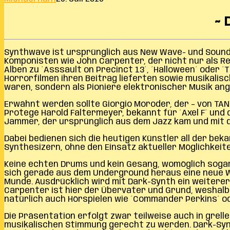
~ 
Synthwave ist ursprünglich aus New Wave- und Soundt
Komponisten wie John Carpenter, der nicht nur als 
Alben zu ´Asssault on Precinct 13´, ´Halloween´ oder 
Horrorfilmen ihren Beitrag lieferten sowie musikalis
waren, sondern als Pioniere elektronischer Musik a
Erwähnt werden sollte Giorgio Moroder, der – von TANG
Protegé Harold Faltermeyer, bekannt für ´Axel F´ und d
Jammer, der ursprünglich aus dem Jazz kam und mit 
Dabei bedienen sich die heutigen Künstler all der be
Synthesizern, ohne den Einsatz aktueller Möglichkeit
Keine echten Drums und kein Gesang, womöglich sogar
sich gerade aus dem Underground heraus eine neue We
Munde. Ausdrücklich wird mit Dark-Synth ein weiterer
Carpenter ist hier der Übervater und Grund, weshalb 
natürlich auch Hörspielen wie ´Commander Perkins´ od
Die Präsentation erfolgt zwar teilweise auch in gre
musikalischen Stimmung gerecht zu werden. Dark-Synth