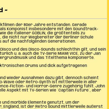
d ~
ckfilmen der 80er Jahre entstanden. Gerade
 als Komponist insbesondere mit den Soundtrack-
e die Italiener GOBLIN, die größtenteils zu
 die nicht nur Wegbereiter der Berliner Schule
s auf die nachfolgenden Generationen.
Disco und des Disco-Sounds schlechthin gilt, und sein
rlich u. a. auch die TV-Serie MIAMI VICE, zu der Jan
tergrundmusik und das Titelthema komponierte.
elektronischen Drums und dick aufgetragenen
 und wieder Ausnahmen dazu gibt, dennoch scheint
Wave oder Retro-Synth ist mittlerweile in aller
ence-Fiction- und Horror-Genre zugehörig fühlt. John
le Aspekt mit TV-Serien wie ´Captain Future´, aber
le und morbide Elemente genutzt, um der
, England, ist der Retro Sound mittlerweile äußerst