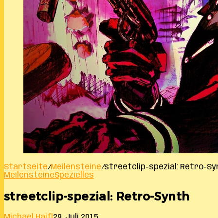
Startseite
/
Meilensteine
/
streetclip-spezial: Retro-Sy
Meilensteine
Spezielles
streetclip-spezial: Retro-Synth
Michael Haifl
29. Juli 2015