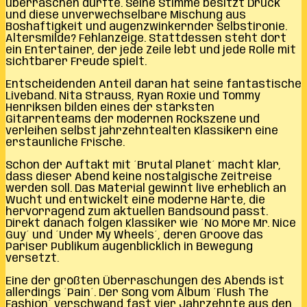
überraschen dürfte. Seine Stimme besitzt Druck
und diese unverwechselbare Mischung aus
Boshaftigkeit und augenzwinkernder Selbstironie.
Altersmilde? Fehlanzeige. Stattdessen steht dort
ein Entertainer, der jede Zeile lebt und jede Rolle mit
sichtbarer Freude spielt.
Entscheidenden Anteil daran hat seine fantastische
Liveband. Nita Strauss, Ryan Roxie und Tommy
Henriksen bilden eines der stärksten
Gitarrenteams der modernen Rockszene und
verleihen selbst jahrzehntealten Klassikern eine
erstaunliche Frische.
Schon der Auftakt mit ´Brutal Planet´ macht klar,
dass dieser Abend keine nostalgische Zeitreise
werden soll. Das Material gewinnt live erheblich an
Wucht und entwickelt eine moderne Härte, die
hervorragend zum aktuellen Bandsound passt.
Direkt danach folgen Klassiker wie ´No More Mr. Nice
Guy´ und ´Under My Wheels´, deren Groove das
Pariser Publikum augenblicklich in Bewegung
versetzt.
Eine der größten Überraschungen des Abends ist
allerdings ´Pain´. Der Song vom Album ´Flush The
Fashion´ verschwand fast vier Jahrzehnte aus den