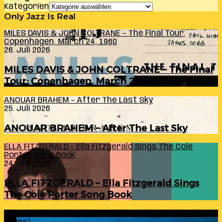
Kategorien
Only Jazz Is Real
MILES DAVIS & JOHN COLTRANE – The Final Tour:
Copenhagen, March 24, 1960
26. Juli 2026
MILES DAVIS & JOHN COLTRANE – The Final
Tour: Copenhagen, March 24, 1960
ANOUAR BRAHEM – After The Last Sky
25. Juli 2026
ANOUAR BRAHEM – After The Last Sky
ELLA FITZGERALD – Ella Fitzgerald Sings The Cole
Porter Song Book
24. Juli 2026
ELLA FITZGERALD – Ella Fitzgerald Sings
The Cole Porter Song Book
RANDY INGRAM – Sound Within (A Celebration Of Bill