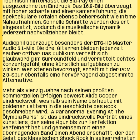
Technisch hinterlässt die Blu-ray einen
ausgezeichneten Eindruck. Das 16:9-Bild überzeugt
mit hoher Schärfe und einer Kameraführung, die
spektakuläre Totalen ebenso beherrscht wie intime
Nahaufnahmen. Schnelle Schnitte werden dosiert
eingesetzt, wodurch die musikalische Dynamik
jederzeit nachvollziehbar bleibt.
Audiophil überzeugt besonders der DTS-HD Master
Audio 5.1-Mix. Die drei Gitarren bleiben jederzeit
sauber ortbar. Das Publikum verteilt sich
glaubwürdig im Surroundfeld und vermittelt echtes
Konzertgefühl, ohne künstlich aufgeblasen zu
wirken. Wer Stereo bevorzugt, erhält mit der PCM-
2.0-Spur ebenfalls eine hervorragend abgestimmte
Alternative.
Mehr als vierzig Jahre nach seinen größten
kommerziellen Erfolgen beweist Alice Cooper
eindrucksvoll, weshalb sein Name bis heute mit
goldenen Lettern in die Geschichte des Rock
geschrieben wird. ´A Paranormal Evening At The
Olympia Paris´ ist das eindrucksvolle Porträt eines
Künstlers, der seine Figur bis zur Perfektion
verfeinert hat und gemeinsam mit einer
überragenden Band einen Abend erschafft, der den
Geist des klassischen Shock Rock in seiner reinsten