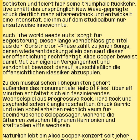
Setlisten und feiert hier seine triumphale Rückkehr.
Live erhält das ursprünglich New Wave-geprägte
Stück deutlich mehr Gitarrendruck und entwickelt
eine Intensität, die ihm auf dem Studioalbum nur
ansatzweise innewohnte.
Auch ´The World Needs Guts´ sorgt für
Begeisterung. Dieser lange vernachlässigte Titel
aus der ´Constrictor´-Phase zählt zu jenen Songs,
deren Wiederentdeckung allein den Kauf dieser
Veröffentlichung rechtfertigt. Alice Cooper beweist
damit Mut zur eigenen Vergangenheit und
verzichtet bewusst darauf, ausschließlich die
offensichtlichen Klassiker abzuspulen.
Zu den musikalischen Höhepunkten gehört
außerdem das monumentale ´Halo Of Flies´. Über elf
Minuten entfaltet sich ein faszinierendes
Wechselspiel aus Progressive Rock, Hard Rock und
psychedelischen Klanglandschaften. Chuck Garric
und Glen Sobel erhalten reichlich Raum für
beeindruckende Solopassagen, während die
Gitarren zwischen filigranen Harmonien und
kraftvollen Riffs wechseln.
Natürlich lebt ein Alice Cooper-Konzert seit jeher