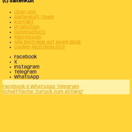
(c) SaitenKult
Über uns
SaitenKult-Team
Kontakt
Promotion
Datenschutz
Impressum
Alle Beiträge auf einen Blick
Cookie-Richtlinie (EU)
Facebook
X
Instagram
Telegram
WhatsApp
Facebook
X
WhatsApp
Telegram
Schaltfläche "Zurück zum Anfang"