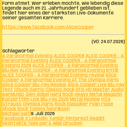
Form atmet. Wer erleben möchte, wie lebendig diese
Legende auch im 21. Jahrhundert geblieben ist,
findet hier eines der stärksten Live-Dokumente
seiner gesamten Karriere.
https://www.facebook.com/AliceCooper
(VÖ: 24.07.2026)
Schlagwörter
A Paranormal Evening
ALICE COOPER
ALICE COOPER - A
Paranormal Evening
ALICE COOPER - A Paranormal
Evening 2026
ALICE COOPER - A Paranormal Evening
Blu Ray
ALICE COOPER - A Paranormal Evening Kritik
ALICE COOPER - A Paranormal Evening review
Alice
Cooper A Paranormal Evening At The Olympia Paris
Alice Cooper Blu-ray Review
Alice Cooper Live
Blu-ray
Test
Chuck Garric
Classic Rock
DTS-HD Master Audio
earMUSIC
Glen Sobel
Hard Rock
Heavy Metal Magazin
Konzertfilm
Live Blu-ray 2026
Metal Review
nita
strauss
Olympia Paris
Rock Klassiker
ryan roxie
Shock Rock
tommy henriksen
Michael Haifl
9. Juli 2026
Facebook
X
LinkedIn
Tumblr
Pinterest
Reddit
VKontakte
Teile per E-Mail
Drucken