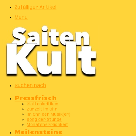
Zufälliger Artikel
Menu
Suchen nach
Pressfrisch
Plattenkritiken
Zurzeit im Ohr
Im Ohr der Musik(er)
Song der Stunde
Monatsherrlichkeit
Meilensteine