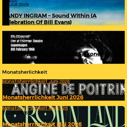
Evans)
24. Juli 2026
RANDY INGRAM – Sound Within (A
Celebration Of Bill Evans)
ELLA FITZGERALD – Live At Falkoner Centre
Copenhagen 6th February 1966
23. Juli 2026
ELLA FITZGERALD – Live At Falkoner Centre
Copenhagen 6th February 1966
Monatsherlichkeit
Monatsherrlichkeit Juni 2026
1. Juli 2026
Monatsherrlichkeit Juni 2026
Monatsherrlichkeit Mai 2026
2. Juni 2026
Monatsherrlichkeit Mai 2026