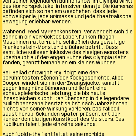
von seiner legendären Bühnenshow. Im Olympia wirkt
das Horrorspektakel intensiver denn je. Die Kameras
befinden sich so nah am Geschehen, dass jede
Schweißperle, jede Grimasse und jede theatralische
Bewegung erlebbar werden.
Während ´Feed My Frankenstein´ verwandelt sich die
Bühne in ein verrücktes Labor. Funken fliegen,
Maschinen rattern, ehe schließlich das gewaltige
Frankenstein-Monster die Bühne betritt. Dass
sämtliche Kulissen inklusive des riesigen Monsters
überhaupt auf der engen Bühne des Olympia Platz
fanden, grenzt beinahe an ein kleines Wunder.
Bei ´Ballad Of Dwight Fry´ folgt eine der
berühmtesten Szenen der Rockgeschichte. Alice
Cooper windet sich in der Zwangsjacke, kämpft
gegen imaginäre Dämonen und liefert eine
schauspielerische Leistung, die bis heute
ihresgleichen sucht. Der Übergang in die legendäre
Guillotinenszene besitzt selbst nach Jahrzehnten
nichts von seiner Wirkung verloren. Das Fallbeil
saust herab, Sekunden später präsentiert der
Henker den blutigen Kunstkopf des Meisters. Das
Publikum feiert jede einzelne Sekunde.
Auch ´Cold Ethyl´ entfaltet seine morbide