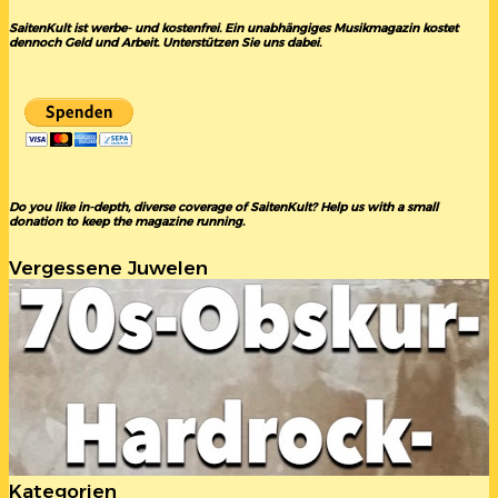
SaitenKult ist werbe- und kostenfrei. Ein unabhängiges Musikmagazin kostet
dennoch Geld und Arbeit. Unterstützen Sie uns dabei.
Do you like in-depth, diverse coverage of SaitenKult? Help us with a small
donation to keep the magazine running.
Vergessene Juwelen
Kategorien