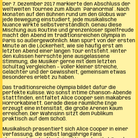
Der 7. Dezember 2017 markierte den Abschluss der
weltweiten Tournee zum Album ´Paranormal´. Nach
Monaten auf den Bühnen rund um den Globus war
jede Bewegung einstudiert, jede musikalische
Nuance wirkte selbstverständlich. Genau diese
Mischung aus Routine und grenzenloser Spielfreude
macht den Abend im traditionsreichen Olympia in
Paris so außergewöhnlich. Man spürt von der ersten
Minute an die Lockerheit, wie sie häufig erst am
letzten Abend einer langen Tour entsteht. Hinter
den Kulissen herrschte jene ausgelassene
Stimmung, die Musiker gerne mit dem letzten
Schultag vergleichen – voller kleiner Streiche,
Gelächter und der Gewissheit, gemeinsam etwas
Besonderes erlebt zu haben.
Das traditionsreiche Olympia bildet dafür die
perfekte Kulisse. Wo sonst intime Chanson-Abende
stattfinden, entfaltet Alice Cooper sein makabres
Horrorkabinett. Gerade diese räumliche Enge
erzeugt eine Intensität, die große Arenen kaum
erreichen. Der Wahnsinn sitzt dem Publikum
praktisch auf dem Schoß.
Musikalisch präsentiert sich Alice Cooper in einer
Verfassung, die selbst langjährige Fans