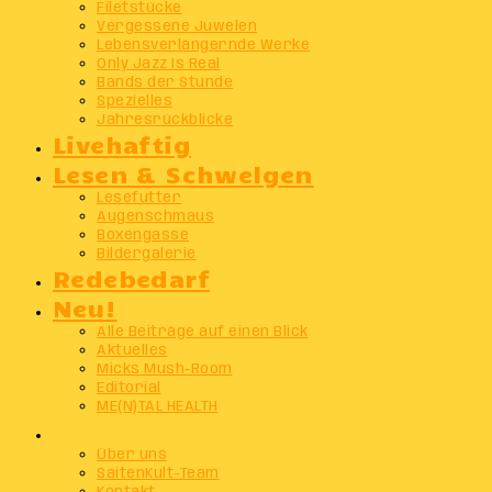
Filetstücke
Vergessene Juwelen
Lebensverlängernde Werke
Only Jazz Is Real
Bands der Stunde
Spezielles
Jahresrückblicke
Livehaftig
Lesen & Schwelgen
Lesefutter
Augenschmaus
Boxengasse
Bildergalerie
Redebedarf
Neu!
Alle Beiträge auf einen Blick
Aktuelles
Micks Mush-Room
Editorial
ME(N)TAL HEALTH
Info
Über uns
SaitenKult-Team