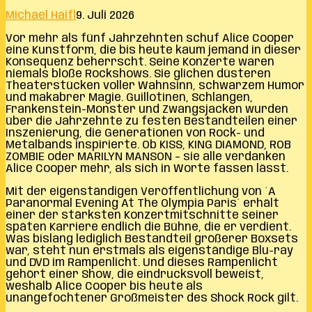
Michael Haifl
9. Juli 2026
Vor mehr als fünf Jahrzehnten schuf Alice Cooper
eine Kunstform, die bis heute kaum jemand in dieser
Konsequenz beherrscht. Seine Konzerte waren
niemals bloße Rockshows. Sie glichen düsteren
Theaterstücken voller Wahnsinn, schwarzem Humor
und makabrer Magie. Guillotinen, Schlangen,
Frankenstein-Monster und Zwangsjacken wurden
über die Jahrzehnte zu festen Bestandteilen einer
Inszenierung, die Generationen von Rock- und
Metalbands inspirierte. Ob KISS, KING DIAMOND, ROB
ZOMBIE oder MARILYN MANSON – sie alle verdanken
Alice Cooper mehr, als sich in Worte fassen lässt.
Mit der eigenständigen Veröffentlichung von ´A
Paranormal Evening At The Olympia Paris´ erhält
einer der stärksten Konzertmitschnitte seiner
späten Karriere endlich die Bühne, die er verdient.
Was bislang lediglich Bestandteil größerer Boxsets
war, steht nun erstmals als eigenständige Blu-ray
und DVD im Rampenlicht. Und dieses Rampenlicht
gehört einer Show, die eindrucksvoll beweist,
weshalb Alice Cooper bis heute als
unangefochtener Großmeister des Shock Rock gilt.