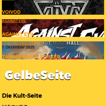
23. Juli 2026
VOIVOD
AGAINST EVIL
26. Juni 2026
AGAINST EVIL
TANKARD/HIGH STRIKER
7. Dezember 2025
TANKARD/HIGH STRIKER
Die Kult-Seite