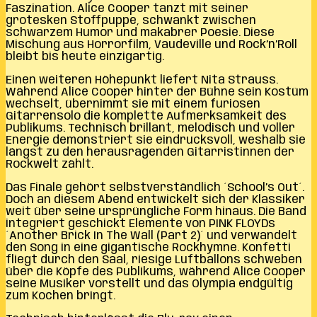
Faszination. Alice Cooper tanzt mit seiner
grotesken Stoffpuppe, schwankt zwischen
schwarzem Humor und makabrer Poesie. Diese
Mischung aus Horrorfilm, Vaudeville und Rock’n’Roll
bleibt bis heute einzigartig.
Einen weiteren Höhepunkt liefert Nita Strauss.
Während Alice Cooper hinter der Bühne sein Kostüm
wechselt, übernimmt sie mit einem furiosen
Gitarrensolo die komplette Aufmerksamkeit des
Publikums. Technisch brillant, melodisch und voller
Energie demonstriert sie eindrucksvoll, weshalb sie
längst zu den herausragenden Gitarristinnen der
Rockwelt zählt.
Das Finale gehört selbstverständlich ´School’s Out´.
Doch an diesem Abend entwickelt sich der Klassiker
weit über seine ursprüngliche Form hinaus. Die Band
integriert geschickt Elemente von PINK FLOYDs
´Another Brick In The Wall (Part 2)´ und verwandelt
den Song in eine gigantische Rockhymne. Konfetti
fliegt durch den Saal, riesige Luftballons schweben
über die Köpfe des Publikums, während Alice Cooper
seine Musiker vorstellt und das Olympia endgültig
zum Kochen bringt.