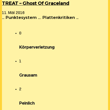
TREAT – Ghost Of Graceland
11. Mai 2016
… Punktesystem …. Plattenkritiken …
0
Körperverletzung
1
Grausam
2
Peinlich