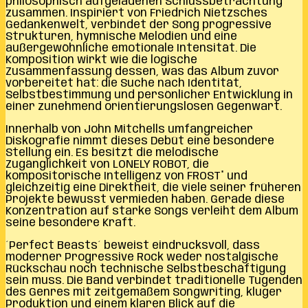
philosophisch aufgeladenen Schlussbetrachtung
zusammen. Inspiriert von Friedrich Nietzsches
Gedankenwelt, verbindet der Song progressive
Strukturen, hymnische Melodien und eine
außergewöhnliche emotionale Intensität. Die
Komposition wirkt wie die logische
Zusammenfassung dessen, was das Album zuvor
vorbereitet hat: die Suche nach Identität,
Selbstbestimmung und persönlicher Entwicklung in
einer zunehmend orientierungslosen Gegenwart.
Innerhalb von John Mitchells umfangreicher
Diskografie nimmt dieses Debüt eine besondere
Stellung ein. Es besitzt die melodische
Zugänglichkeit von LONELY ROBOT, die
kompositorische Intelligenz von FROST* und
gleichzeitig eine Direktheit, die viele seiner früheren
Projekte bewusst vermieden haben. Gerade diese
Konzentration auf starke Songs verleiht dem Album
seine besondere Kraft.
´Perfect Beasts´ beweist eindrucksvoll, dass
moderner Progressive Rock weder nostalgische
Rückschau noch technische Selbstbeschäftigung
sein muss. Die Band verbindet traditionelle Tugenden
des Genres mit zeitgemäßem Songwriting, kluger
Produktion und einem klaren Blick auf die