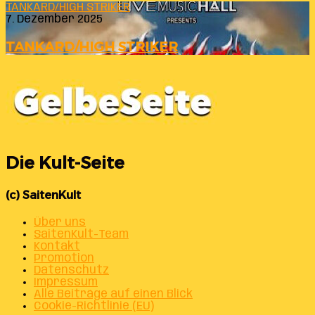
TANKARD/HIGH STRIKER
7. Dezember 2025
TANKARD/HIGH STRIKER
Die Kult-Seite
(c) SaitenKult
Über uns
SaitenKult-Team
Kontakt
Promotion
Datenschutz
Impressum
Alle Beiträge auf einen Blick
Cookie-Richtlinie (EU)