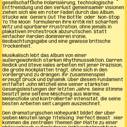
gesellschaftliche Polarisierung, technologische
Entfremdung und den Verlust gemeinsamer Visionen
ziehen sich wie ein roter Faden durch das Album.
Stücke wie ´Genie’s Out The Bottle´ oder ´Non-Stop
To The Moon´ formulieren ihre Kritik mit scharfem
Witz und spürbarer Frustration, ohne jemals in
plakativen Protestrock abzurutschen. Statt
einfacher Parolen dominieren Ironie,
Beobachtungsgabe und eine gewisse britische
Trockenheit.
Musikalisch lebt das Album von einer
außergewöhnlich starken Rhythmussektion. Darren
Redick und Steve Hales arbeiten mit jener Präzision,
die große Rockplatten trägt, ohne sich in den
Vordergrund zu drängen. Ihr Zusammenspiel
erzeugt Druck und Dynamik. Über diesem Fundament
entfaltet John Mitchell eine seiner stärksten
Gesangsleistungen der letzten Jahre. Seine Stimme
besitzt jene seltene Mischung aus Wärme,
Melancholie und kontrollierter Intensität, die seine
besten Arbeiten seit Langem auszeichnet.
Den dramaturgischen Höhepunkt bildet der über
sieben Minuten lange Titelsong ´Perfect Beast´. Hier
kommen die zentralen Themen der Platte zu einer