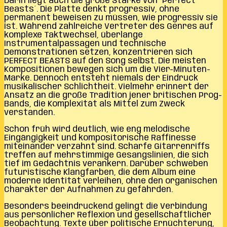
Darin liegt auch die große Stärke von ´Perfect
Beasts´. Die Platte denkt progressiv, ohne
permanent beweisen zu müssen, wie progressiv sie
ist. Während zahlreiche Vertreter des Genres auf
komplexe Taktwechsel, überlange
Instrumentalpassagen und technische
Demonstrationen setzen, konzentrieren sich
PERFECT BEASTS auf den Song selbst. Die meisten
Kompositionen bewegen sich um die Vier-Minuten-
Marke. Dennoch entsteht niemals der Eindruck
musikalischer Schlichtheit. Vielmehr erinnert der
Ansatz an die große Tradition jener britischen Prog-
Bands, die Komplexität als Mittel zum Zweck
verstanden.
Schon früh wird deutlich, wie eng melodische
Eingängigkeit und kompositorische Raffinesse
miteinander verzahnt sind. Scharfe Gitarrenriffs
treffen auf mehrstimmige Gesangslinien, die sich
tief im Gedächtnis verankern. Darüber schweben
futuristische Klangfarben, die dem Album eine
moderne Identität verleihen, ohne den organischen
Charakter der Aufnahmen zu gefährden.
Besonders beeindruckend gelingt die Verbindung
aus persönlicher Reflexion und gesellschaftlicher
Beobachtung. Texte über politische Ernüchterung,