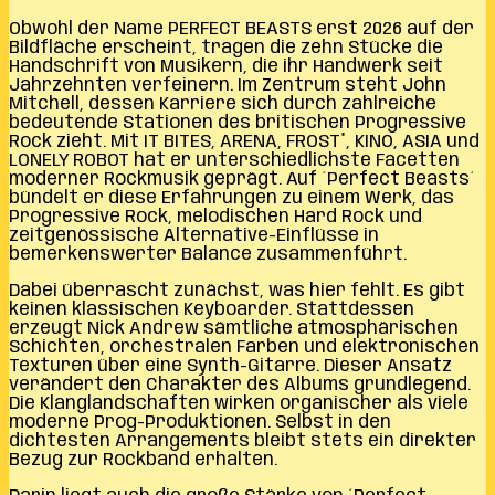
Obwohl der Name PERFECT BEASTS erst 2026 auf der
Bildfläche erscheint, tragen die zehn Stücke die
Handschrift von Musikern, die ihr Handwerk seit
Jahrzehnten verfeinern. Im Zentrum steht John
Mitchell, dessen Karriere sich durch zahlreiche
bedeutende Stationen des britischen Progressive
Rock zieht. Mit IT BITES, ARENA, FROST*, KINO, ASIA und
LONELY ROBOT hat er unterschiedlichste Facetten
moderner Rockmusik geprägt. Auf ´Perfect Beasts´
bündelt er diese Erfahrungen zu einem Werk, das
Progressive Rock, melodischen Hard Rock und
zeitgenössische Alternative-Einflüsse in
bemerkenswerter Balance zusammenführt.
Dabei überrascht zunächst, was hier fehlt. Es gibt
keinen klassischen Keyboarder. Stattdessen
erzeugt Nick Andrew sämtliche atmosphärischen
Schichten, orchestralen Farben und elektronischen
Texturen über eine Synth-Gitarre. Dieser Ansatz
verändert den Charakter des Albums grundlegend.
Die Klanglandschaften wirken organischer als viele
moderne Prog-Produktionen. Selbst in den
dichtesten Arrangements bleibt stets ein direkter
Bezug zur Rockband erhalten.