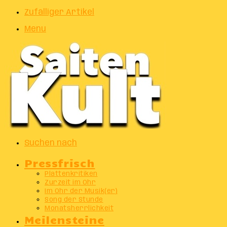
Zufälliger Artikel
Menu
Suchen nach
Pressfrisch
Plattenkritiken
Zurzeit im Ohr
Im Ohr der Musik(er)
Song der Stunde
Monatsherrlichkeit
Meilensteine