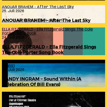
ANOUAR BRAHEM – After The Last Sky
25. Juli 2026
ANOUAR BRAHEM – After The Last Sky
ELLA FITZGERALD – Ella Fitzgerald Sings The Cole
Porter Song Book
24. Juli 2026
ELLA FITZGERALD – Ella Fitzgerald Sings
The Cole Porter Song Book
RANDY INGRAM – Sound Within (A Celebration Of Bill
Evans)
24. Juli 2026
RANDY INGRAM – Sound Within (A
Celebration Of Bill Evans)
ELLA FITZGERALD – Live At Falkoner Centre
Copenhagen 6th February 1966
23. Juli 2026