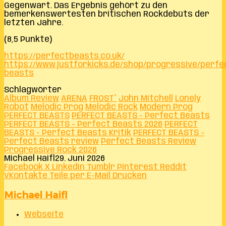
Gegenwart. Das Ergebnis gehört zu den
bemerkenswertesten britischen Rockdebüts der
letzten Jahre.
(8,5 Punkte)
https://perfectbeasts.co.uk/
https://www.justforkicks.de/shop/progressive/perfe
beasts
Schlagwörter
Album Review
ARENA
FROST*
John Mitchell
Lonely
Robot
Melodic Prog
Melodic Rock
Modern Prog
PERFECT BEASTS
PERFECT BEASTS - Perfect Beasts
PERFECT BEASTS - Perfect Beasts 2026
PERFECT
BEASTS - Perfect Beasts Kritik
PERFECT BEASTS -
Perfect Beasts review
Perfect Beasts Review
Progressive Rock 2026
Michael Haifl
29. Juni 2026
Facebook
X
LinkedIn
Tumblr
Pinterest
Reddit
VKontakte
Teile per E-Mail
Drucken
Michael Haifl
Webseite