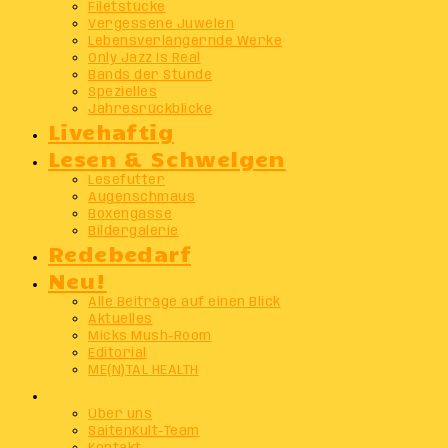
Filetstücke
Vergessene Juwelen
Lebensverlängernde Werke
Only Jazz Is Real
Bands der Stunde
Spezielles
Jahresrückblicke
Livehaftig
Lesen & Schwelgen
Lesefutter
Augenschmaus
Boxengasse
Bildergalerie
Redebedarf
Neu!
Alle Beiträge auf einen Blick
Aktuelles
Micks Mush-Room
Editorial
ME(N)TAL HEALTH
Info
Über uns
SaitenKult-Team