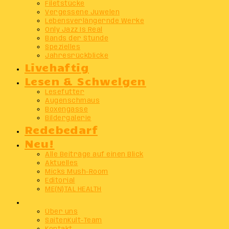
Filetstücke
Vergessene Juwelen
Lebensverlängernde Werke
Only Jazz Is Real
Bands der Stunde
Spezielles
Jahresrückblicke
Livehaftig
Lesen & Schwelgen
Lesefutter
Augenschmaus
Boxengasse
Bildergalerie
Redebedarf
Neu!
Alle Beiträge auf einen Blick
Aktuelles
Micks Mush-Room
Editorial
ME(N)TAL HEALTH
Info
Über uns
SaitenKult-Team