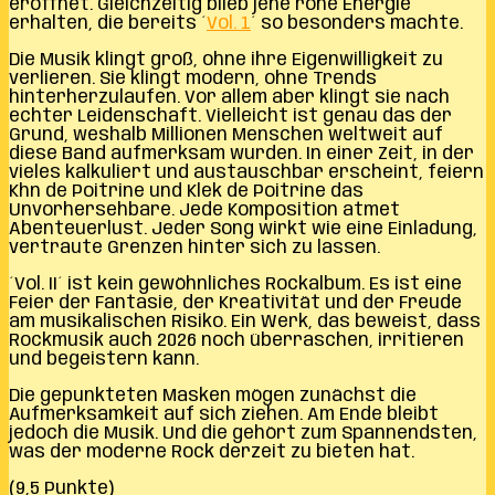
eröffnet. Gleichzeitig blieb jene rohe Energie
erhalten, die bereits ´
Vol. 1
´ so besonders machte.
Die Musik klingt groß, ohne ihre Eigenwilligkeit zu
verlieren. Sie klingt modern, ohne Trends
hinterherzulaufen. Vor allem aber klingt sie nach
echter Leidenschaft. Vielleicht ist genau das der
Grund, weshalb Millionen Menschen weltweit auf
diese Band aufmerksam wurden. In einer Zeit, in der
vieles kalkuliert und austauschbar erscheint, feiern
Khn de Poitrine und Klek de Poitrine das
Unvorhersehbare. Jede Komposition atmet
Abenteuerlust. Jeder Song wirkt wie eine Einladung,
vertraute Grenzen hinter sich zu lassen.
´Vol. II´ ist kein gewöhnliches Rockalbum. Es ist eine
Feier der Fantasie, der Kreativität und der Freude
am musikalischen Risiko. Ein Werk, das beweist, dass
Rockmusik auch 2026 noch überraschen, irritieren
und begeistern kann.
Die gepunkteten Masken mögen zunächst die
Aufmerksamkeit auf sich ziehen. Am Ende bleibt
jedoch die Musik. Und die gehört zum Spannendsten,
was der moderne Rock derzeit zu bieten hat.
(9,5 Punkte)