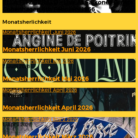
ELLA FITZGERALD – Live At Falkoner Centre
Copenhagen 6th February 1966
Monatsherlichkeit
Monatsherrlichkeit Juni 2026
1. Juli 2026
Monatsherrlichkeit Juni 2026
Monatsherrlichkeit Mai 2026
2. Juni 2026
Monatsherrlichkeit Mai 2026
Monatsherrlichkeit April 2026
4. Mai 2026
Monatsherrlichkeit April 2026
Monatsherrlichkeit März 2026
1. April 2026
Monatsherrlichkeit März 2026