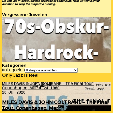
Do you like in-depth, diverse coverage of SaitenKult? Help us with a small
donation to keep the magazine running.
Vergessene Juwelen
Kategorien
Kategorien
Only Jazz Is Real
MILES DAVIS & JOHN COLTRANE – The Final Tour:
Copenhagen, March 24, 1960
26. Juli 2026
MILES DAVIS & JOHN COLTRANE – The Final
Tour: Copenhagen, March 24, 1960