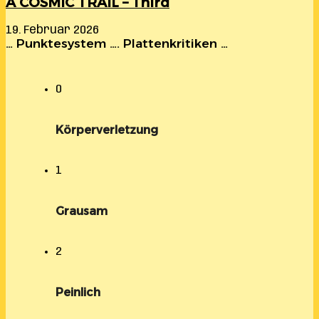
A COSMIC TRAIL – Third
19. Februar 2026
… Punktesystem …. Plattenkritiken …
0
Körperverletzung
1
Grausam
2
Peinlich