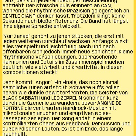
Tanz, der sich jeder eindeutigen Beschreibung
entzieht. Der stoische Puls erinnert an CAN,
während die rhythmische Präzision gelegentlich an
GENTLE GIANT denken lässt. Trotzdem klingt keine
Sekunde nach bloßer Referenz. Die Band hat längst
ihre eigene Sprache entwickelt.
´Yor Zarad´ gehört zu jenen Stücken, die erst mit
jedem weiteren Durchlauf wachsen. Anfangs wirkt
alles verspielt und leichtfüßig. Nach und nach
offenbaren sich jedoch immer neue Schichten. Kleine
rhythmische Verschiebungen, überraschende
Harmonien und Details im Zusammenspiel machen
deutlich, wie viel Arbeit und Kreativität in diesen
Kompositionen steckt.
Dann kommt ´Angor´. Ein Finale, das noch einmal
sämtliche Türen aufstößt. Schwere Riffs rollen
heran wie dunkle Gewitterfronten. Die Geister von
BLACK SABBATH und LED ZEPPELIN scheinen kurz
durch die Szenerie zu wandern, bevor ANGINE DE
POITRINE die vertrauten Hardrock-Muster mit
mikrotonalen Brüchen und eruptiven Noise-
Passagen zerlegen. Der Song endet in einem
kontrollierten Chaos aus Feedback, Percussion und
außerirdischen Lauten. Es ist ein Ende, das lange
nachhallt.