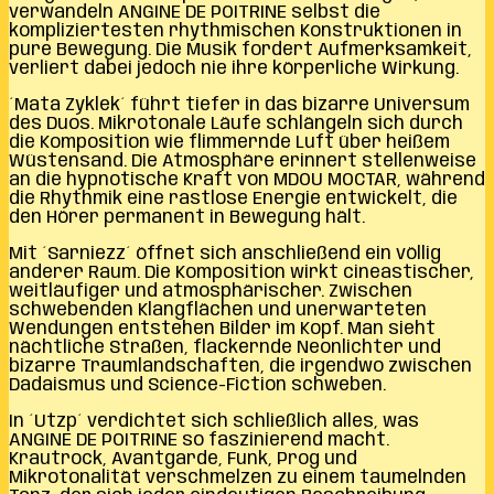
verwandeln ANGINE DE POITRINE selbst die
kompliziertesten rhythmischen Konstruktionen in
pure Bewegung. Die Musik fordert Aufmerksamkeit,
verliert dabei jedoch nie ihre körperliche Wirkung.
´Mata Zyklek´ führt tiefer in das bizarre Universum
des Duos. Mikrotonale Läufe schlängeln sich durch
die Komposition wie flimmernde Luft über heißem
Wüstensand. Die Atmosphäre erinnert stellenweise
an die hypnotische Kraft von MDOU MOCTAR, während
die Rhythmik eine rastlose Energie entwickelt, die
den Hörer permanent in Bewegung hält.
Mit ´Sarniezz´ öffnet sich anschließend ein völlig
anderer Raum. Die Komposition wirkt cineastischer,
weitläufiger und atmosphärischer. Zwischen
schwebenden Klangflächen und unerwarteten
Wendungen entstehen Bilder im Kopf. Man sieht
nächtliche Straßen, flackernde Neonlichter und
bizarre Traumlandschaften, die irgendwo zwischen
Dadaismus und Science-Fiction schweben.
In ´Utzp´ verdichtet sich schließlich alles, was
ANGINE DE POITRINE so faszinierend macht.
Krautrock, Avantgarde, Funk, Prog und
Mikrotonalität verschmelzen zu einem taumelnden