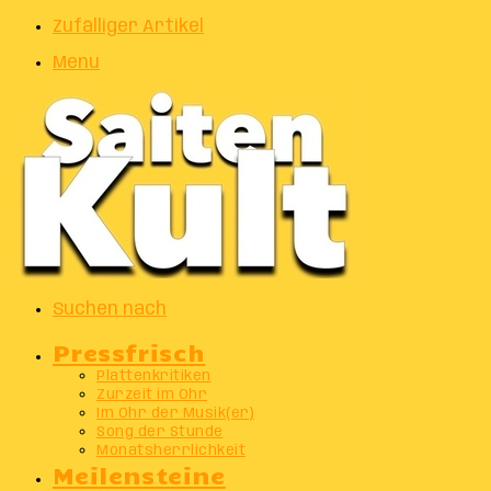
Zufälliger Artikel
Menu
Suchen nach
Pressfrisch
Plattenkritiken
Zurzeit im Ohr
Im Ohr der Musik(er)
Song der Stunde
Monatsherrlichkeit
Meilensteine