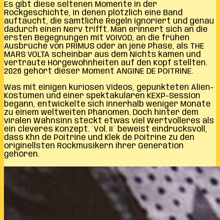
Es gibt diese seltenen Momente in der
Rockgeschichte, in denen plötzlich eine Band
auftaucht, die sämtliche Regeln ignoriert und genau
dadurch einen Nerv trifft. Man erinnert sich an die
ersten Begegnungen mit VOIVOD, an die frühen
Ausbrüche von PRIMUS oder an jene Phase, als THE
MARS VOLTA scheinbar aus dem Nichts kamen und
vertraute Hörgewohnheiten auf den Kopf stellten.
2026 gehört dieser Moment ANGINE DE POITRINE.
Was mit einigen kuriosen Videos, gepunkteten Alien-
Kostümen und einer spektakulären KEXP-Session
begann, entwickelte sich innerhalb weniger Monate
zu einem weltweiten Phänomen. Doch hinter dem
viralen Wahnsinn steckt etwas viel Wertvolleres als
ein cleveres Konzept. ´Vol. II´ beweist eindrucksvoll,
dass Khn de Poitrine und Klek de Poitrine zu den
originellsten Rockmusikern ihrer Generation
gehören.