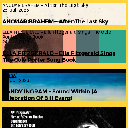
ANOUAR BRAHEM – After The Last Sky
25. Juli 2026
ANOUAR BRAHEM – After The Last Sky
ELLA FITZGERALD – Ella Fitzgerald Sings The Cole
Porter Song Book
24. Juli 2026
ELLA FITZGERALD – Ella Fitzgerald Sings
The Cole Porter Song Book
RANDY INGRAM – Sound Within (A Celebration Of Bill
Evans)
24. Juli 2026
RANDY INGRAM – Sound Within (A
Celebration Of Bill Evans)
ELLA FITZGERALD – Live At Falkoner Centre
Copenhagen 6th February 1966
23. Juli 2026