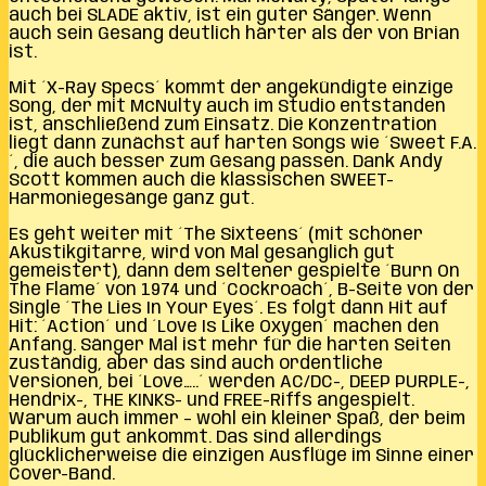
auch bei SLADE aktiv, ist ein guter Sänger. Wenn
auch sein Gesang deutlich härter als der von Brian
ist.
Mit ´X-Ray Specs´ kommt der angekündigte einzige
Song, der mit McNulty auch im Studio entstanden
ist, anschließend zum Einsatz. Die Konzentration
liegt dann zunächst auf harten Songs wie ´Sweet F.A.
´, die auch besser zum Gesang passen. Dank Andy
Scott kommen auch die klassischen SWEET-
Harmoniegesänge ganz gut.
Es geht weiter mit ´The Sixteens´ (mit schöner
Akustikgitarre, wird von Mal gesanglich gut
gemeistert), dann dem seltener gespielte ´Burn On
The Flame´ von 1974 und ´Cockroach´, B-Seite von der
Single ´The Lies In Your Eyes´. Es folgt dann Hit auf
Hit: ´Action´ und ´Love Is Like Oxygen´ machen den
Anfang. Sänger Mal ist mehr für die harten Seiten
zuständig, aber das sind auch ordentliche
Versionen, bei ´Love…..´ werden AC/DC-, DEEP PURPLE-,
Hendrix-, THE KINKS- und FREE-Riffs angespielt.
Warum auch immer – wohl ein kleiner Spaß, der beim
Publikum gut ankommt. Das sind allerdings
glücklicherweise die einzigen Ausflüge im Sinne einer
Cover-Band.