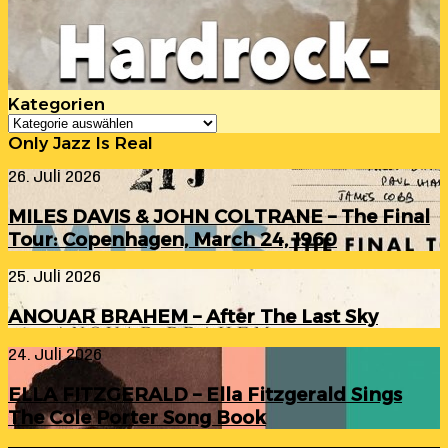
Kategorien
Kategorien
Only Jazz Is Real
MILES
26. Juli 2026
DAVIS
&
MILES DAVIS & JOHN COLTRANE – The Final
JOHN
Tour: Copenhagen, March 24, 1960
COLTRANE
–
ANOUAR
25. Juli 2026
The
BRAHEM
Final
–
Tour:
ANOUAR BRAHEM – After The Last Sky
After
Copenhagen,
The
March
ELLA
24. Juli 2026
Last
24,
FITZGERALD
Sky
1960
–
ELLA FITZGERALD – Ella Fitzgerald Sings
Ella
The Cole Porter Song Book
Fitzgerald
Sings