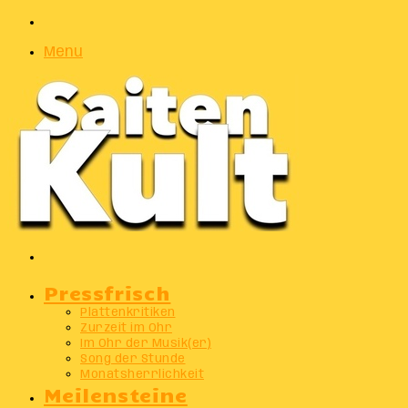
Zufälliger
Artikel
Menu
Suchen
nach
Pressfrisch
Plattenkritiken
Zurzeit im Ohr
Im Ohr der Musik(er)
Song der Stunde
Monatsherrlichkeit
Meilensteine