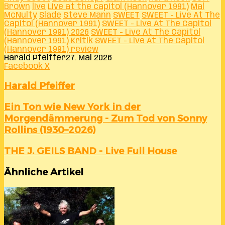
Brown
live
Live at the capitol (Hannover 1991)
Mal
McNulty
Slade
Steve Mann
SWEET
SWEET - Live At The
Capitol (Hannover 1991)
SWEET - Live At The Capitol
(Hannover 1991) 2026
SWEET - Live At The Capitol
(Hannover 1991) Kritik
SWEET - Live At The Capitol
(Hannover 1991) review
Harald Pfeiffer
27. Mai 2026
LinkedIn
Tumblr
Pinterest
Reddit
VKontakte
Teile
Drucken
Facebook
X
per
E-
Harald Pfeiffer
Mail
Ein
Ein Ton wie New York in der
Ton
Morgendämmerung - Zum Tod von Sonny
wie
Rollins (1930–2026)
New
York
in
THE
THE J. GEILS BAND - Live Full House
der
J.
Morgendämmerung
GEILS
Ähnliche Artikel
-
BAND
Zum
-
Tod
Live
von
Full
Sonny
House
Rollins
(1930–