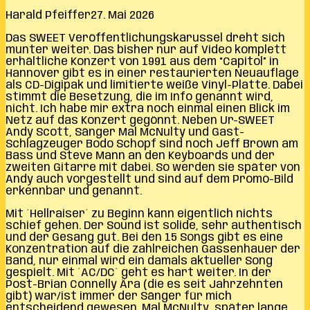
Harald Pfeiffer
27. Mai 2026
Das SWEET Veröffentlichungskarussel dreht sich
munter weiter. Das bisher nur auf Video komplett
erhältliche Konzert von 1991 aus dem “Capitol” in
Hannover gibt es in einer restaurierten Neuauflage
als CD-Digipak und limitierte weiße Vinyl-Platte. Dabei
stimmt die Besetzung, die im Info genannt wird,
nicht. Ich habe mir extra noch einmal einen Blick im
Netz auf das Konzert gegönnt. Neben Ur-SWEET
Andy Scott, Sänger Mal McNulty und Gast-
Schlagzeuger Bodo Schopf sind noch Jeff Brown am
Bass und Steve Mann an den Keyboards und der
zweiten Gitarre mit dabei. So werden sie später von
Andy auch vorgestellt und sind auf dem Promo-Bild
erkennbar und genannt.
Mit ´Hellraiser´ zu Beginn kann eigentlich nichts
schief gehen. Der Sound ist solide, sehr authentisch
und der Gesang gut. Bei den 15 Songs gibt es eine
Konzentration auf die zahlreichen Gassenhauer der
Band, nur einmal wird ein damals aktueller Song
gespielt. Mit ´AC/DC´ geht es hart weiter. In der
Post-Brian Connelly Ära (die es seit Jahrzehnten
gibt) war/ist immer der Sänger für mich
entscheidend gewesen. Mal McNulty, später lange