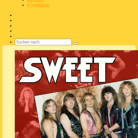
Kontakt
Promotion
Facebook
X
Instagram
Telegram
WhatsApp
Suchen
nach