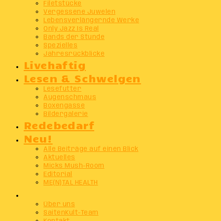
Filetstücke
Vergessene Juwelen
Lebensverlängernde Werke
Only Jazz Is Real
Bands der Stunde
Spezielles
Jahresrückblicke
Livehaftig
Lesen & Schwelgen
Lesefutter
Augenschmaus
Boxengasse
Bildergalerie
Redebedarf
Neu!
Alle Beiträge auf einen Blick
Aktuelles
Micks Mush-Room
Editorial
ME(N)TAL HEALTH
Info
Über uns
SaitenKult-Team