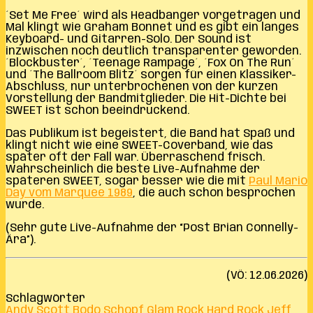
´Set Me Free´ wird als Headbanger vorgetragen und
Mal klingt wie Graham Bonnet und es gibt ein langes
Keyboard- und Gitarren-Solo. Der Sound ist
inzwischen noch deutlich transparenter geworden.
´Blockbuster´, ´Teenage Rampage´, ´Fox On The Run´
und ´The Ballroom Blitz´ sorgen für einen Klassiker-
Abschluss, nur unterbrochenen von der kurzen
Vorstellung der Bandmitglieder. Die Hit-Dichte bei
SWEET ist schon beeindruckend.
Das Publikum ist begeistert, die Band hat Spaß und
klingt nicht wie eine SWEET-Coverband, wie das
später oft der Fall war. Überraschend frisch.
Wahrscheinlich die beste Live-Aufnahme der
späteren SWEET, sogar besser wie die mit
Paul Mario
Day vom Marquee 1989
, die auch schon besprochen
wurde.
(Sehr gute Live-Aufnahme der “Post Brian Connelly-
Ära”).
(VÖ: 12.06.2026)
Schlagwörter
Andy Scott
Bodo Schopf
Glam Rock
Hard Rock
Jeff