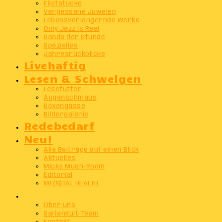
Filetstücke
Vergessene Juwelen
Lebensverlängernde Werke
Only Jazz Is Real
Bands der Stunde
Spezielles
Jahresrückblicke
Livehaftig
Lesen & Schwelgen
Lesefutter
Augenschmaus
Boxengasse
Bildergalerie
Redebedarf
Neu!
Alle Beiträge auf einen Blick
Aktuelles
Micks Mush-Room
Editorial
ME(N)TAL HEALTH
Info
Über uns
SaitenKult-Team