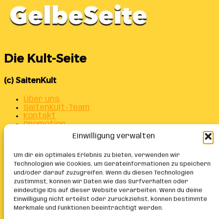
Die Kult-Seite
(c) SaitenKult
Über uns
SaitenKult-Team
Kontakt
Promotion
Datenschutz
Einwilligung verwalten
Impressum
Alle Beiträge auf einen Blick
Um dir ein optimales Erlebnis zu bieten, verwenden wir
Cookie-Richtlinie (EU)
Technologien wie Cookies, um Geräteinformationen zu speichern
und/oder darauf zuzugreifen. Wenn du diesen Technologien
Facebook
X
zustimmst, können wir Daten wie das Surfverhalten oder
Instagram
eindeutige IDs auf dieser Website verarbeiten. Wenn du deine
Telegram
Einwilligung nicht erteilst oder zurückziehst, können bestimmte
WhatsApp
Merkmale und Funktionen beeinträchtigt werden.