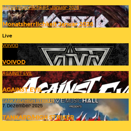
Monatsherrlichkeit Januar 2026
4. Februar 2026
Monatsherrlichkeit Januar 2026
Live
VOIVOD
23. Juli 2026
VOIVOD
AGAINST EVIL
26. Juni 2026
AGAINST EVIL
TANKARD/HIGH STRIKER
7. Dezember 2025
TANKARD/HIGH STRIKER