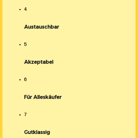
4
Austauschbar
5
Akzeptabel
6
Für Alleskäufer
7
Gutklassig