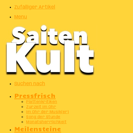
Zufälliger Artikel
Menu
Suchen nach
Pressfrisch
Plattenkritiken
Zurzeit im Ohr
Im Ohr der Musik(er)
Song der Stunde
Monatsherrlichkeit
Meilensteine