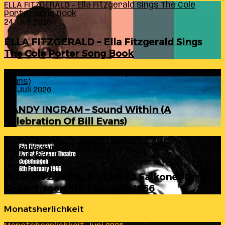
ELLA FITZGERALD – Ella Fitzgerald Sings The Cole
Porter Song Book
24. Juli 2026
ELLA FITZGERALD – Ella Fitzgerald Sings
The Cole Porter Song Book
RANDY INGRAM – Sound Within (A Celebration Of Bill
Evans)
24. Juli 2026
RANDY INGRAM – Sound Within (A
Celebration Of Bill Evans)
ELLA FITZGERALD – Live At Falkoner Centre
Copenhagen 6th February 1966
23. Juli 2026
ELLA FITZGERALD – Live At Falkoner Centre
Copenhagen 6th February 1966
Monatsherlichkeit