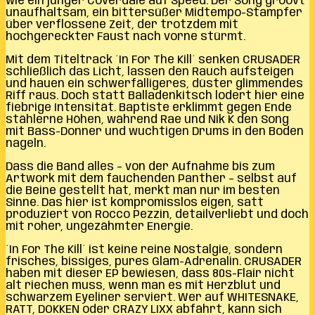
wie ein junger Coverdale auf Speed. Der Song groovt
unaufhaltsam, ein bittersüßer Midtempo-Stampfer
über verflossene Zeit, der trotzdem mit
hochgereckter Faust nach vorne stürmt.
Mit dem Titeltrack ´In For The Kill´ senken CRUSADER
schließlich das Licht, lassen den Rauch aufsteigen
und hauen ein schwerfälligeres, düster glimmendes
Riff raus. Doch statt Balladenkitsch lodert hier eine
fiebrige Intensität. Baptiste erklimmt gegen Ende
stählerne Höhen, während Rae und Nik K den Song
mit Bass-Donner und wuchtigen Drums in den Boden
nageln.
Dass die Band alles – von der Aufnahme bis zum
Artwork mit dem fauchenden Panther – selbst auf
die Beine gestellt hat, merkt man nur im besten
Sinne. Das hier ist kompromisslos eigen, satt
produziert von Rocco Pezzin, detailverliebt und doch
mit roher, ungezähmter Energie.
´In For The Kill´ ist keine reine Nostalgie, sondern
frisches, bissiges, pures Glam-Adrenalin. CRUSADER
haben mit dieser EP bewiesen, dass 80s-Flair nicht
alt riechen muss, wenn man es mit Herzblut und
schwarzem Eyeliner serviert. Wer auf WHITESNAKE,
RATT, DOKKEN oder CRAZY LIXX abfährt, kann sich