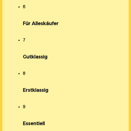
6
Für Alleskäufer
7
Gutklassig
8
Erstklassig
9
Essentiell