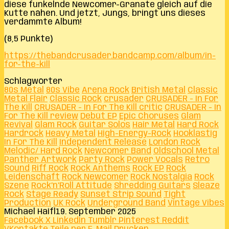
diese funkelnde Newcomer-Granate gleich auf die
Kutte nähen. Und jetzt, Jungs, bringt uns dieses
verdammte Album!
(8,5 Punkte)
https://thebandcrusader.bandcamp.com/album/in-
for-the-kill
Schlagwörter
80s Metal
80s Vibe
Arena Rock
British Metal
Classic
Metal Flair
Classic Rock
crusader
CRUSADER - In For
The Kill
CRUSADER - In For The Kill critic
CRUSADER - In
For The Kill review
Debüt EP
Epic Choruses
Glam
Revival
Glam Rock
Guitar Solos
Hair Metal
Hard Rock
Hardrock
Heavy Metal
High-Energy-Rock
Hooklastig
In For The Kill
Independent Release
London Rock
Melodic/ Hard Rock
Newcomer Band
Oldschool Metal
Panther Artwork
Party Rock
Power Vocals
Retro
Sound
Riff Rock
Rock Anthems
Rock EP
Rock
Leidenschaft
Rock Newcomer
Rock Nostalgia
Rock
Szene
Rock’n’Roll Attitude
Shredding Guitars
Sleaze
Rock
Stage Ready
Sunset Strip Sound
Tight
Production
UK Rock
Underground Band
Vintage Vibes
Michael Haifl
19. September 2025
Facebook
X
LinkedIn
Tumblr
Pinterest
Reddit