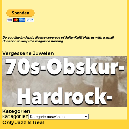
Do you like in-depth, diverse coverage of SaitenKult? Help us with a small
donation to keep the magazine running.
Vergessene Juwelen
Kategorien
Kategorien
Only Jazz Is Real