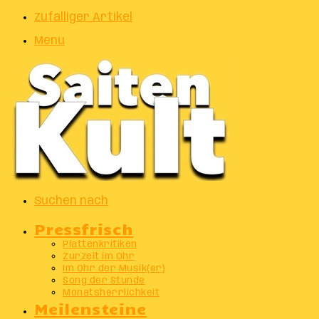
Zufälliger Artikel
Menu
Suchen nach
Pressfrisch
Plattenkritiken
Zurzeit im Ohr
Im Ohr der Musik(er)
Song der Stunde
Monatsherrlichkeit
Meilensteine