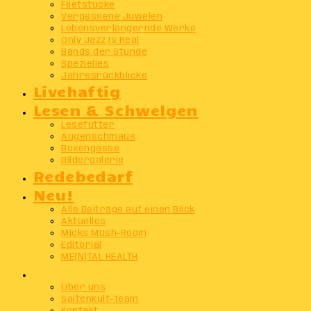
Filetstücke
Vergessene Juwelen
Lebensverlängernde Werke
Only Jazz Is Real
Bands der Stunde
Spezielles
Jahresrückblicke
Livehaftig
Lesen & Schwelgen
Lesefutter
Augenschmaus
Boxengasse
Bildergalerie
Redebedarf
Neu!
Alle Beiträge auf einen Blick
Aktuelles
Micks Mush-Room
Editorial
ME(N)TAL HEALTH
Info
Über uns
SaitenKult-Team