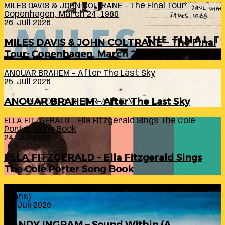
MILES DAVIS & JOHN COLTRANE – The Final Tour:
Copenhagen, March 24, 1960
26. Juli 2026
MILES DAVIS & JOHN COLTRANE – The Final
Tour: Copenhagen, March 24, 1960
ANOUAR BRAHEM – After The Last Sky
25. Juli 2026
ANOUAR BRAHEM – After The Last Sky
ELLA FITZGERALD – Ella Fitzgerald Sings The Cole
Porter Song Book
24. Juli 2026
ELLA FITZGERALD – Ella Fitzgerald Sings
The Cole Porter Song Book
RANDY INGRAM – Sound Within (A Celebration Of Bill
Evans)
24. Juli 2026
RANDY INGRAM – Sound Within (A