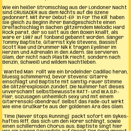
Wie ein heißer Stromschlag aus der Londoner Nacht
sind CRUSADER aus dem Nichts auf die Szene
gedonnert. Mit ihrer Debüt-EP ´In For The Kill´ haben
sie gleich zu Beginn ihrer Bandgeschichte einen
Dreifachschlag in Sachen glitzerndem Melodic Hard
Rock parat, der so satt aus den Boxen knallt, als
wäre er 1987 auf Tonband gebannt worden. Sänger
Tommy Baptiste, Gitarrist Kyle Stevens, Bassist
Scott Rae und Drummer Nik K tragen Eyeliner im
Herzen und Adrenalin in den Adern. Sie servieren
Glam, der nicht nach Plastik riecht, sondern nach
Benzin, Schweiß und wildem Nachtleben.
´Wanted Man´ rollt wie ein brodelnder Cadillac heran,
bluesig schimmernd, bevor Stevens’ Gitarre
einschlägt und Baptiste mit samtig-rauer Stimme
die Glitzerexplosion zündet. Die Nummer hat dieses
unverschämt selbstbewusste RATT- und W.A.S.P.-
Flair, sozusagen unheimlich sexy und mit einem
Gitarrensolo obendrauf. Selbst das Fade-out wirkt
wie eine Grußkarte aus der goldenen Ära des Glam.
´Time (Never Stops Running)´ packt sofort ein Sykes-
haftes Riff, das sich um den Hörer schlingt, sowie
einen schillernden Chorus aus. Baptiste singt hier