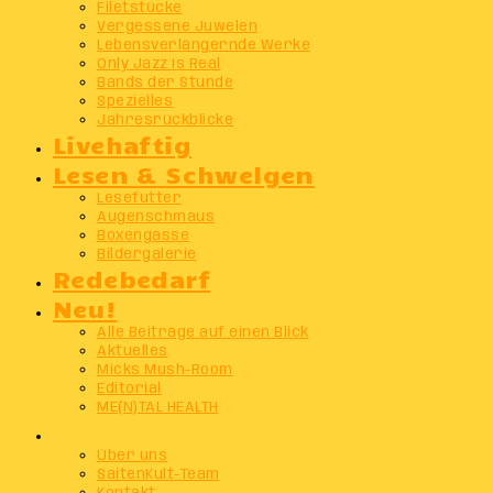
Filetstücke
Vergessene Juwelen
Lebensverlängernde Werke
Only Jazz Is Real
Bands der Stunde
Spezielles
Jahresrückblicke
Livehaftig
Lesen & Schwelgen
Lesefutter
Augenschmaus
Boxengasse
Bildergalerie
Redebedarf
Neu!
Alle Beiträge auf einen Blick
Aktuelles
Micks Mush-Room
Editorial
ME(N)TAL HEALTH
Info
Über uns
SaitenKult-Team