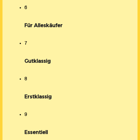
6
Für Alleskäufer
7
Gutklassig
8
Erstklassig
9
Essentiell