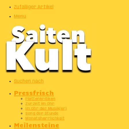
Zufälliger Artikel
Menu
Suchen nach
Pressfrisch
Plattenkritiken
Zurzeit im Ohr
Im Ohr der Musik(er)
Song der Stunde
Monatsherrlichkeit
Meilensteine