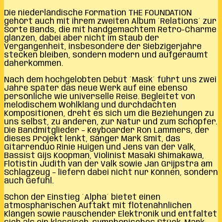
Die niederländische Formation THE FOUNDATION
gehört auch mit ihrem zweiten Album ´Relations´ zur
Sorte Bands, die mit handgemachtem Retro-Charme
glänzen, dabei aber nicht im Staub der
Vergangenheit, insbesondere der Siebzigerjahre
stecken bleiben, sondern modern und aufgeräumt
daherkommen.
Nach dem hochgelobten Debüt ´Mask´ führt uns zwei
Jahre später das neue Werk auf eine ebenso
persönliche wie universelle Reise. Begleitet von
melodischem Wohlklang und durchdachten
Kompositionen, dreht es sich um die Beziehungen zu
uns selbst, zu anderen, zur Natur und zum Schöpfer.
Die Bandmitglieder – Keyboarder Ron Lammers, der
dieses Projekt lenkt, Sänger Mark Smit, das
Gitarrenduo Rinie Huigen und Jens van der Valk,
Bassist Gijs Koopman, Violinist Masaki Shimakawa,
Flötistin Judith van der Valk sowie Jan Grijpstra am
Schlagzeug – liefern dabei nicht nur Können, sondern
auch Gefühl.
Schon der Einstieg ´Alpha´ bietet einen
atmosphärischen Auftakt mit flötenähnlichen
Klängen sowie rauschender Elektronik und entfaltet