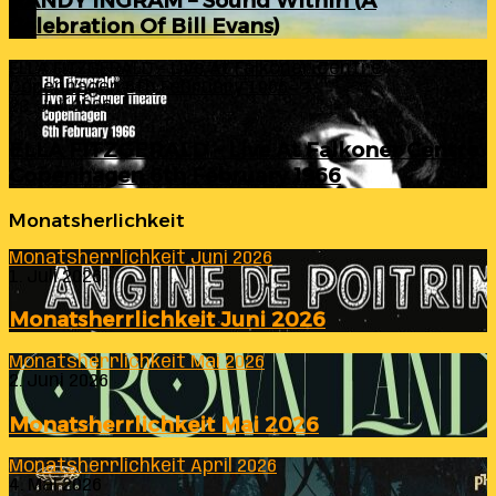
RANDY INGRAM – Sound Within (A
Celebration Of Bill Evans)
ELLA FITZGERALD – Live At Falkoner Centre
Copenhagen 6th February 1966
23. Juli 2026
ELLA FITZGERALD – Live At Falkoner Centre
Copenhagen 6th February 1966
Monatsherlichkeit
Monatsherrlichkeit Juni 2026
1. Juli 2026
Monatsherrlichkeit Juni 2026
Monatsherrlichkeit Mai 2026
2. Juni 2026
Monatsherrlichkeit Mai 2026
Monatsherrlichkeit April 2026
4. Mai 2026