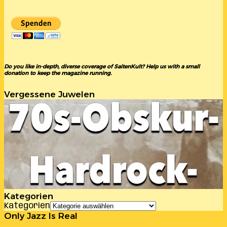
Do you like in-depth, diverse coverage of SaitenKult? Help us with a small
donation to keep the magazine running.
Vergessene Juwelen
Kategorien
Kategorien
Only Jazz Is Real