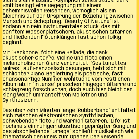
sich als ein klassisch-symphonisches Stück. Mark
Smit besingt eine Begegnung mit einem
geheimnisvollen Reisenden, womöglich als ein
Gleichnis auf den Ursprung der Beziehung zwischen
Mensch und Schöpfung. ´Beauty Of Nature´ ist
sodann ein rein instrumentales Stück, das mit
sanftem Wasserplätschern, akustischen Gitarren
und fließenden Flötenklängen fast schon folkig
beginnt.
Mit ´Backbone´ folgt eine Ballade, die dank
akustischer Gitarre, Violine und Flöte einen
melancholischen Glanz verbreitet. ´Ses Lunettes
Noires´, auf Französisch gesungen, hebt sich mit
schlichter Piano-Begleitung als poetische, fast
chansonartige Nummer wohltuend vom restlichen
Album ab. In ´Intense´ preschen hingegen Gitarre und
Schlagzeug forsch voran, doch auch hier bleibt der
Klang weich ummantelt von Mellotron und
Synthesizern.
Das über zehn Minuten lange ´Rubberband´ entfaltet
sich zwischen elektronischen Synthflächen,
schwebender Flöte und warmen Gitarren. ´Life´ ist
nochmals ein ruhiger, akustisch geprägter Song und
das abschließende ´Omega´ schließt musikalisch wie
thematisch den Kreis zum Opener. Der Reisende