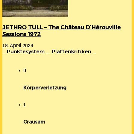
JETHRO TULL – The Château D’Hérouville
Sessions 1972
18. April 2024
… Punktesystem …. Plattenkritiken …
0
Körperverletzung
1
Grausam