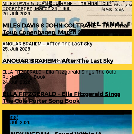
MILES DAVIS & JOHN COLTRANE – The Final Tour:
Copenhagen, March 24, 1960
26. Juli 2026
MILES DAVIS & JOHN COLTRANE – The Final
Tour: Copenhagen, March 24, 1960
ANOUAR BRAHEM – After The Last Sky
25. Juli 2026
ANOUAR BRAHEM – After The Last Sky
ELLA FITZGERALD – Ella Fitzgerald Sings The Cole
Porter Song Book
24. Juli 2026
ELLA FITZGERALD – Ella Fitzgerald Sings
The Cole Porter Song Book
RANDY INGRAM – Sound Within (A Celebration Of Bill
Evans)
24. Juli 2026