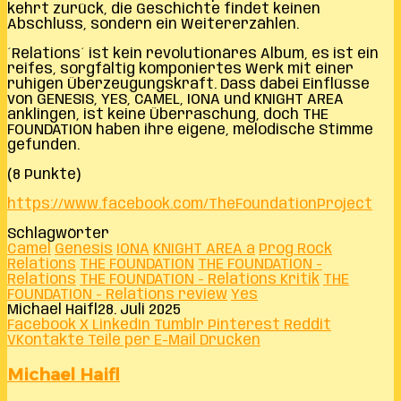
kehrt zurück, die Geschichte findet keinen
Abschluss, sondern ein Weitererzählen.
´Relations´ ist kein revolutionäres Album, es ist ein
reifes, sorgfältig komponiertes Werk mit einer
ruhigen Überzeugungskraft. Dass dabei Einflüsse
von GENESIS, YES, CAMEL, IONA und KNIGHT AREA
anklingen, ist keine Überraschung, doch THE
FOUNDATION haben ihre eigene, melodische Stimme
gefunden.
(8 Punkte)
https://www.facebook.com/TheFoundationProject
Schlagwörter
Camel
Genesis
IONA
KNIGHT AREA a
Prog Rock
Relations
THE FOUNDATION
THE FOUNDATION -
Relations
THE FOUNDATION - Relations Kritik
THE
FOUNDATION - Relations review
Yes
Michael Haifl
28. Juli 2025
Facebook
X
LinkedIn
Tumblr
Pinterest
Reddit
VKontakte
Teile per E-Mail
Drucken
Michael Haifl