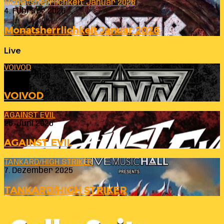
Monatsherrlichkeit Januar 2026
4. Februar 2026
Monatsherrlichkeit Januar 2026
Live
VOIVOD
23. Juli 2026
VOIVOD
AGAINST EVIL
26. Juni 2026
AGAINST EVIL
TANKARD/HIGH STRIKER
7. Dezember 2025
TANKARD/HIGH STRIKER