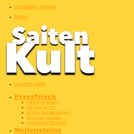
Zufälliger Artikel
Menu
Suchen nach
Pressfrisch
Plattenkritiken
Zurzeit im Ohr
Im Ohr der Musik(er)
Song der Stunde
Monatsherrlichkeit
Meilensteine