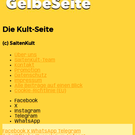
Die Kult-Seite
(c) SaitenKult
Über uns
SaitenKult-Team
Kontakt
Promotion
Datenschutz
Impressum
Alle Beiträge auf einen Blick
Cookie-Richtlinie (EU)
Facebook
X
Instagram
Telegram
WhatsApp
Facebook
X
WhatsApp
Telegram