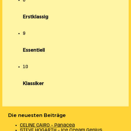
8
Erstklassig
9
Essentiell
10
Klassiker
Die neuesten Beiträge
CELINE CAIRO – Panacea
STEVE HOGARTH – Ice Cream Genius