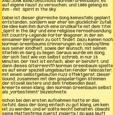
AND JUNK BAND beschloss Norman Greenbaum, es
auf eigene Faust zu versuchen, und 1969 gelang es
ihm – mit ´Spirit In The Sky´.
Dabei ist dieser glorreiche Song keinesfalls geplant
entstanden, sondern war eher ein glücklicher Zufall.
Die Idee kam ihm durch eine Grußkarte mit dem Titel
„Spirit in the Sky“ und eine religiöse Fernsehsendung
mit Country-Legende Porter Wagoner, in der ein
einsamer Bergmann zu Gott findet. Dazu kamen noch
Norman Greenbaums Erinnerungen an Cowboyfilme
aus seiner Kindheit, sowie der Wunsch, mit seinen
Stiefeln im Sarg zu liegen. Daraus wurde ein Song,
der sich fast wie von selbst schrieb, in nur 15
Minuten. Der Text ist einfach, aber er berührt. Und
dann dieses Gitarrenriff! Norman Greenbaum spielte
es auf einer speziell umgebauten Fender Telecaster,
mit einem selbstgebauten Fuzz-Effektgerät. Dieser
Sound, zusammen mit den gospelartigen Stimmen
der Stovall Sisters und dem treibenden Beat,
kreierte einen Klang, den Norman Greenbaum selbst
als „vorbestimmt“ bezeichnete.
Schon bei den ersten Aufnahmen hatte er das
Gefühl, dass der Song einfach zu gut klang, um kein
Hit zu werden. Und er sollte Recht behalten. Obwohl
seine Plattenfirma zuerst zögerte („So was läuft