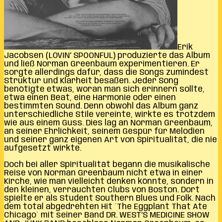
Erik
Jacobsen (LOVIN’ SPOONFUL) produzierte das Album
und ließ Norman Greenbaum experimentieren. Er
sorgte allerdings dafür, dass die Songs zumindest
Struktur und Klarheit besaßen. Jeder Song
benötigte etwas, woran man sich erinnern sollte,
etwa einen Beat, eine Harmonie oder einen
bestimmten Sound. Denn obwohl das Album ganz
unterschiedliche Stile vereinte, wirkte es trotzdem
wie aus einem Guss. Dies lag an Norman Greenbaum,
an seiner Ehrlichkeit, seinem Gespür für Melodien
und seiner ganz eigenen Art von Spiritualität, die nie
aufgesetzt wirkte.
Doch bei aller Spiritualität begann die musikalische
Reise von Norman Greenbaum nicht etwa in einer
Kirche, wie man vielleicht denken könnte, sondern in
den kleinen, verrauchten Clubs von Boston. Dort
spielte er als Student Southern Blues und Folk. Nach
dem total abgedrehten Hit ´The Eggplant That Ate
Chicago´ mit seiner Band DR. WEST’S MEDICINE SHOW