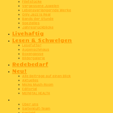
Filetstücke
Vergessene Juwelen
Lebensverlängernde Werke
Only Jazz Is Real
Bands der Stunde
Spezielles
Jahresrückblicke
Livehaftig
Lesen & Schwelgen
Lesefutter
Augenschmaus
Boxengasse
Bildergalerie
Redebedarf
Neu!
Alle Beiträge auf einen Blick
Aktuelles
Micks Mush-Room
Editorial
ME(N)TAL HEALTH
Info
Über uns
SaitenKult-Team