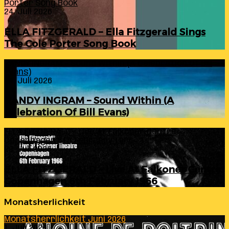
Porter Song Book
24. Juli 2026
ELLA FITZGERALD – Ella Fitzgerald Sings
The Cole Porter Song Book
RANDY INGRAM – Sound Within (A Celebration Of Bill
Evans)
24. Juli 2026
RANDY INGRAM – Sound Within (A
Celebration Of Bill Evans)
ELLA FITZGERALD – Live At Falkoner Centre
Copenhagen 6th February 1966
23. Juli 2026
ELLA FITZGERALD – Live At Falkoner Centre
Copenhagen 6th February 1966
Monatsherlichkeit
Monatsherrlichkeit Juni 2026
1. Juli 2026