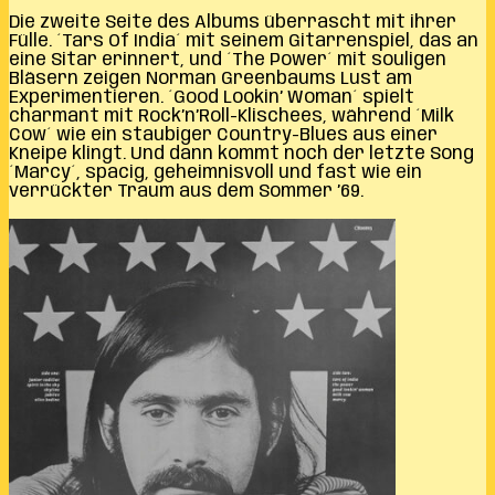
Die zweite Seite des Albums überrascht mit ihrer
Fülle. ´Tars Of India´ mit seinem Gitarrenspiel, das an
eine Sitar erinnert, und ´The Power´ mit souligen
Bläsern zeigen Norman Greenbaums Lust am
Experimentieren. ´Good Lookin’ Woman´ spielt
charmant mit Rock’n’Roll-Klischees, während ´Milk
Cow´ wie ein staubiger Country-Blues aus einer
Kneipe klingt. Und dann kommt noch der letzte Song
´Marcy´, spacig, geheimnisvoll und fast wie ein
verrückter Traum aus dem Sommer ’69.