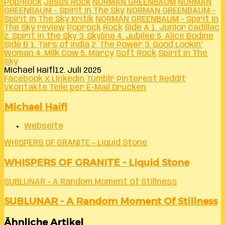
Pop/Rock
Jesus Rock
NORMAN GREENBAUM
NORMAN
GREENBAUM - Spirit In The Sky
NORMAN GREENBAUM -
Spirit In The Sky Kritik
NORMAN GREENBAUM - Spirit In
The Sky review
Poprock
Rock
Side A 1. Junior Cadillac
2. Spirit in the Sky 3. Skyline 4. Jubilee 5. Alice Bodine
Side B 1. Tars of India 2. The Power 3. Good Lookin'
Woman 4. Milk Cow 5. Marcy
Soft Rock
Spirit In The
Sky
Michael Haifl
12. Juli 2025
Facebook
X
LinkedIn
Tumblr
Pinterest
Reddit
VKontakte
Teile per E-Mail
Drucken
Michael Haifl
Webseite
WHISPERS OF GRANITE - Liquid Stone
WHISPERS OF GRANITE - Liquid Stone
SUBLUNAR - A Random Moment Of Stillness
SUBLUNAR - A Random Moment Of Stillness
Ähnliche Artikel