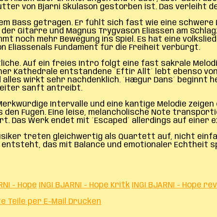
ter von Bjarni Skúlason gestorben ist. Das verleiht de
em Bass getragen. Er fühlt sich fast wie eine schwere L
 der Gitarre und Magnús Trygvason Eliassen am Schlag
ommt noch mehr Bewegung ins Spiel. Es hat eine volksli
 Eliassenals Fundament für die Freiheit verbürgt.
liche. Auf ein freies Intro folgt eine fast sakrale Melod
einer Kathedrale entstandene ´Eftir Allt´ lebt ebenso 
d alles wirkt sehr nachdenklich. ´Hægur Dans´ beginnt 
iter sanft antreibt.
 Merkwürdige Intervalle und eine kantige Melodie zeigen
s den Fugen. Eine leise, melancholische Note transport
t. Das Werk endet mit ´Escaped´ allerdings auf einer e
Musiker treten gleichwertig als Quartett auf, nicht einf
entsteht, das mit Balance und emotionaler Echtheit sp
RNI - Hope
INGI BJARNI - Hope Kritk
INGI BJARNI - Hope re
te
Teile per E-Mail
Drucken