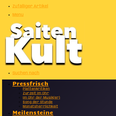
Zufälliger Artikel
Menu
Suchen nach
Pressfrisch
Plattenkritiken
Zurzeit im Ohr
Im Ohr der Musik(er)
Song der Stunde
Monatsherrlichkeit
Meilensteine