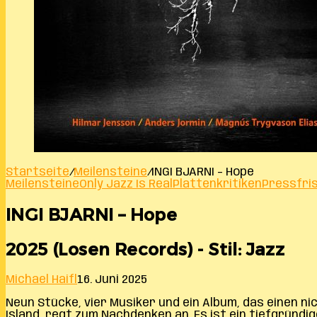
Startseite
/
Meilensteine
/
INGI BJARNI – Hope
Meilensteine
Only Jazz Is Real
Plattenkritiken
Pressfri
INGI BJARNI – Hope
2025 (Losen Records) - Stil: Jazz
Michael Haifl
16. Juni 2025
Neun Stücke, vier Musiker und ein Album, das einen ni
Island, regt zum Nachdenken an. Es ist ein tiefgründ