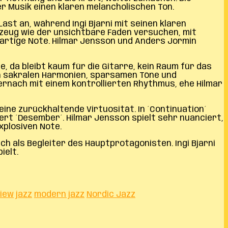
r Musik einen klaren melancholischen Ton.
ast an, während Ingi Bjarni mit seinen klaren
zeug wie der unsichtbare Faden versuchen, mit
edartige Note. Hilmar Jensson und Anders Jormin
ie, da bleibt kaum für die Gitarre, kein Raum für das
von sakralen Harmonien, sparsamen Töne und
hernach mit einem kontrollierten Rhythmus, ehe Hilmar
 eine zurückhaltende Virtuosität. In ´Continuation´
iert ´Desember´. Hilmar Jensson spielt sehr nuanciert,
xplosiven Note.
ach als Begleiter des Hauptprotagonisten. Ingi Bjarni
ielt.
view
jazz
modern jazz
Nordic Jazz