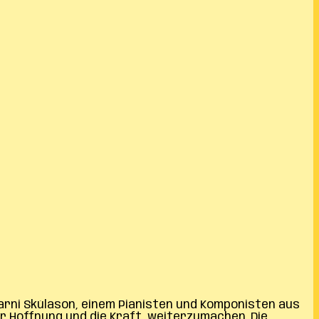
Bjarni Skúlason, einem Pianisten und Komponisten aus
r Hoffnung und die Kraft, weiterzumachen. Die