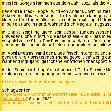
meisten Songs stammen aus dem Jahr 2021, als die Mut
Der erste Track, ´Hope´, wird von Anders Jormins tief
Akkorden, Hilmar Jensson mit strahlenden Klängen an
klaren Strukturen alle Last zu nehmen. Mit ´Uplift´ k
arbeiten Hand in Hand, während sich Magnús Trygvason
In ´Chant´ zeigt Ingi Bjarni sein Gespür für das Wesent
Unwesentliche, nur für die essenzielle Musik. Das in 
respektvoller Stille. Der Rhythmus wirkt entrückt un
Jensson die Harmonie aufbricht und Anders Jormin we
In ´April Dreams´ wird der Blues frisch interpretiert.
gerät ein folkloristisches Thema gewollt ein wenig au
während Ingi Bjarni gefrorene Emotionen transportier
In der Summe ist ´Hope´ ein Album mit Tiefe. Die vier 
Skúlason gibt allen genügend Raum, wodurch ein Werk 
https://www.facebook.com/ingibjarni
Schlagwörter
Hope
Icelandic Jazz
Improvisation
INGI BJARNI
INGI BJA
Michael Haifl
16. Juni 2025
Facebook
X
LinkedIn
Tumblr
Pinterest
Reddit
VKontak