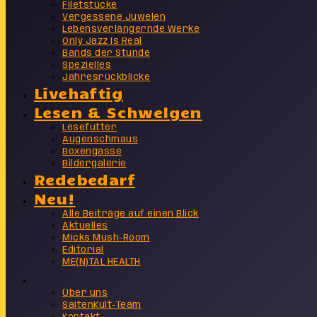
Filetstücke
Vergessene Juwelen
Lebensverlängernde Werke
Only Jazz Is Real
Bands der Stunde
Spezielles
Jahresrückblicke
Livehaftig
Lesen & Schwelgen
Lesefutter
Augenschmaus
Boxengasse
Bildergalerie
Redebedarf
Neu!
Alle Beiträge auf einen Blick
Aktuelles
Micks Mush-Room
Editorial
ME(N)TAL HEALTH
Info
Über uns
SaitenKult-Team