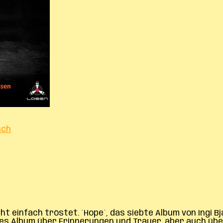
sch
cht einfach tröstet. ´Hope´, das siebte Album von Ingi 
iges Album über Erinnerungen und Trauer, aber auch übe