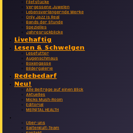
Filetstücke
Vergessene Juwelen
Lebensverlängernde Werke
Only Jazz Is Real
Bands der Stunde
Spezielles
Jahresrückblicke
Livehaftig
Lesen & Schwelgen
Lesefutter
Augenschmaus
Boxengasse
Bildergalerie
Redebedarf
Neu!
Alle Beiträge auf einen Blick
Aktuelles
Micks Mush-Room
Editorial
ME(N)TAL HEALTH
Info
Über uns
SaitenKult-Team