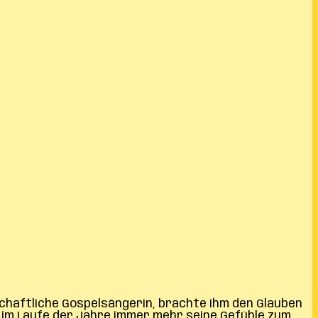
schaftliche Gospelsängerin, brachte ihm den Glauben
e im Laufe der Jahre immer mehr seine Gefühle zum