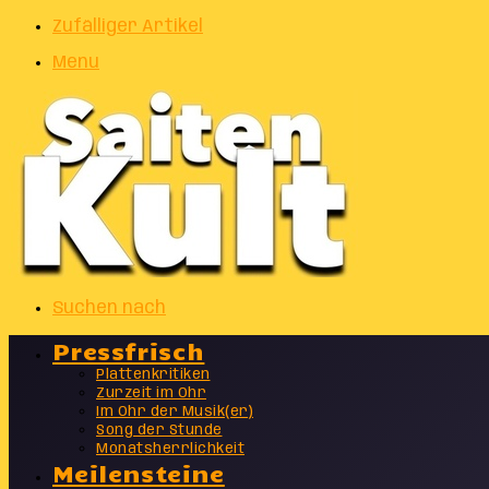
Zufälliger Artikel
Menu
Suchen nach
Pressfrisch
Plattenkritiken
Zurzeit im Ohr
Im Ohr der Musik(er)
Song der Stunde
Monatsherrlichkeit
Meilensteine