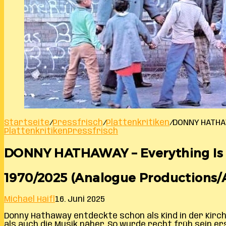
Startseite
/
Pressfrisch
/
Plattenkritiken
/
DONNY HATHAW
Plattenkritiken
Pressfrisch
DONNY HATHAWAY – Everything Is 
1970/2025 (Analogue Productions/Atl
Michael Haifl
16. Juni 2025
Donny Hathaway entdeckte schon als Kind in der Kirch
als auch die Musik näher. So wurde recht früh sein e