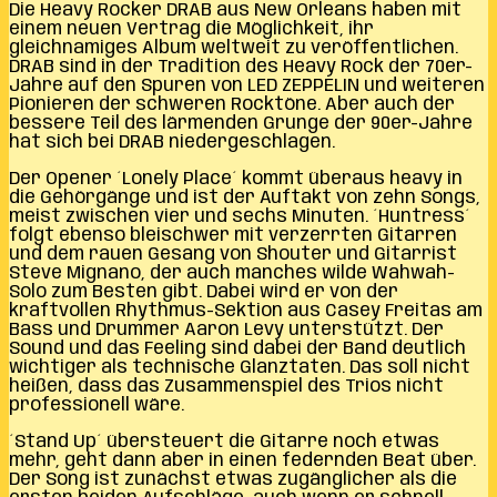
Die Heavy Rocker DRAB aus New Orleans haben mit
einem neuen Vertrag die Möglichkeit, ihr
gleichnamiges Album weltweit zu veröffentlichen.
DRAB sind in der Tradition des Heavy Rock der 70er-
Jahre auf den Spuren von LED ZEPPELIN und weiteren
Pionieren der schweren Rocktöne. Aber auch der
bessere Teil des lärmenden Grunge der 90er-Jahre
hat sich bei DRAB niedergeschlagen.
Der Opener ´Lonely Place´ kommt überaus heavy in
die Gehörgänge und ist der Auftakt von zehn Songs,
meist zwischen vier und sechs Minuten. ´Huntress´
folgt ebenso bleischwer mit verzerrten Gitarren
und dem rauen Gesang von Shouter und Gitarrist
Steve Mignano, der auch manches wilde Wahwah-
Solo zum Besten gibt. Dabei wird er von der
kraftvollen Rhythmus-Sektion aus Casey Freitas am
Bass und Drummer Aaron Levy unterstützt. Der
Sound und das Feeling sind dabei der Band deutlich
wichtiger als technische Glanztaten. Das soll nicht
heißen, dass das Zusammenspiel des Trios nicht
professionell wäre.
´Stand Up´ übersteuert die Gitarre noch etwas
mehr, geht dann aber in einen federnden Beat über.
Der Song ist zunächst etwas zugänglicher als die