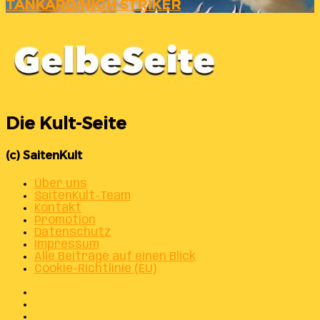
TANKARD/HIGH STRIKER
Die Kult-Seite
(c) SaitenKult
Über uns
SaitenKult-Team
Kontakt
Promotion
Datenschutz
Impressum
Alle Beiträge auf einen Blick
Cookie-Richtlinie (EU)
Facebook
X
Instagram