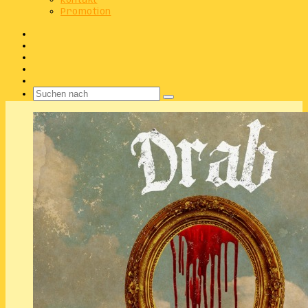
Kontakt
Promotion
Facebook
X
Instagram
Telegram
WhatsApp
Suchen
nach