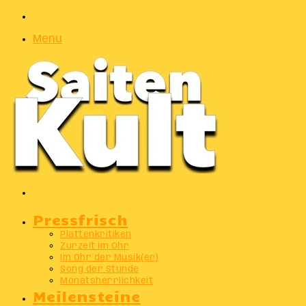
Zufälliger
Artikel
Menu
Suchen
nach
Pressfrisch
Plattenkritiken
Zurzeit im Ohr
Im Ohr der Musik(er)
Song der Stunde
Monatsherrlichkeit
Meilensteine