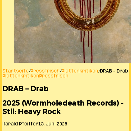
Startseite
/
Pressfrisch
/
Plattenkritiken
/
DRAB – Drab
Plattenkritiken
Pressfrisch
DRAB – Drab
2025 (Wormholedeath Records) -
Stil: Heavy Rock
Harald Pfeiffer
13. Juni 2025