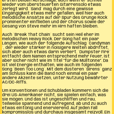
ersten beiden Aufschläge, auch wenn er schnell
wieder vom übersteuerten Gitarrensolo etwas
zerlegt wird. ´Sand´ mag durch eine gewisse
Eingängigkeit etwas mehr gefallen, weil hier auch
melodische Ansätze auf der Spur des Grunge Rock
prominenter einfließen und der Chorus sowie der
Gesang von Steve mehr im Hirn haften bleiben.
Auch ´Break That Chain´ sucht sein Heil eher im
melodischen Heavy Rock. Der Song hat ein paar
Längen, wie auch der folgende Aufschlag ´Candyman
´, der wieder stärker in noisigere Welten abdriftet,
sich aber auch etwas darin verliert. ´Dumpster Fire´
entfacht dem Namen entsprechend mehr Feuer, ist
aber sicher nicht wie im Titel “für die Mülltonne”. Da
ist viel Energie enthalten, wie auch im folgenden
Song ´Been Too Long´. Mit dem düsteren ´Sirens´ ganz
am Schluss kann die Band noch einmal ein paar
andere Akzente setzen, unter Nutzung bewährter
AC/DC-Riffs.
Um Konventionen und Schubladen kümmern sich die
drei US-Amerikaner nicht, sie spielen einfach, was
sie mögen. Und das ist ungeschliffen und rau,
teilweise spannend und aufregend, ab und zu auch
etwas eintönig und enervierend. Auf jeden Fall
kompromisslos und durchaus insgesamt reizvoll. Ein