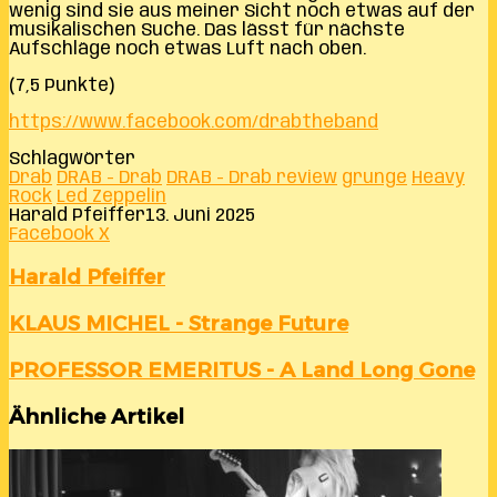
wenig sind sie aus meiner Sicht noch etwas auf der
musikalischen Suche. Das lässt für nächste
Aufschläge noch etwas Luft nach oben.
(7,5 Punkte)
https://www.facebook.com/drabtheband
Schlagwörter
Drab
DRAB - Drab
DRAB - Drab review
grunge
Heavy
Rock
Led Zeppelin
Harald Pfeiffer
13. Juni 2025
LinkedIn
Tumblr
Pinterest
Reddit
VKontakte
Teile
Drucken
Facebook
X
per
E-
Harald Pfeiffer
Mail
KLAUS
KLAUS MICHEL - Strange Future
MICHEL
-
PROFESSOR
PROFESSOR EMERITUS - A Land Long Gone
Strange
EMERITUS
Future
-
Ähnliche Artikel
A
Land
Long
Gone