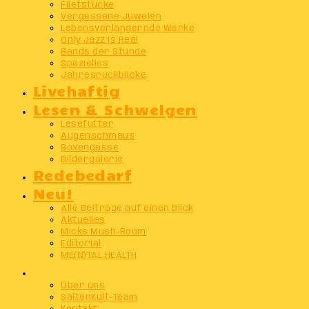
Filetstücke
Vergessene Juwelen
Lebensverlängernde Werke
Only Jazz Is Real
Bands der Stunde
Spezielles
Jahresrückblicke
Livehaftig
Lesen & Schwelgen
Lesefutter
Augenschmaus
Boxengasse
Bildergalerie
Redebedarf
Neu!
Alle Beiträge auf einen Blick
Aktuelles
Micks Mush-Room
Editorial
ME(N)TAL HEALTH
Info
Über uns
SaitenKult-Team