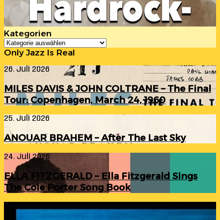
Kategorien
Kategorien
Only Jazz Is Real
MILES
26. Juli 2026
DAVIS
&
MILES DAVIS & JOHN COLTRANE – The Final
JOHN
Tour: Copenhagen, March 24, 1960
COLTRANE
–
ANOUAR
25. Juli 2026
The
BRAHEM
Final
–
Tour:
ANOUAR BRAHEM – After The Last Sky
After
Copenhagen,
The
March
ELLA
24. Juli 2026
Last
24,
FITZGERALD
Sky
1960
–
ELLA FITZGERALD – Ella Fitzgerald Sings
Ella
The Cole Porter Song Book
Fitzgerald
Sings
RANDY
24. Juli 2026
The
INGRAM
Cole