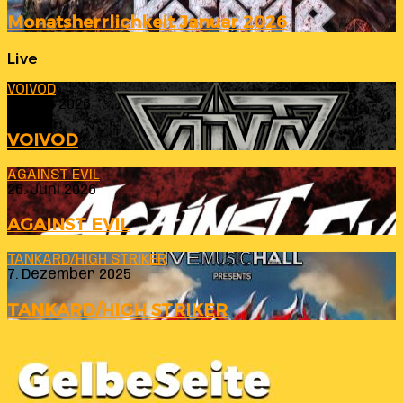
Monatsherrlichkeit Januar 2026
Live
VOIVOD
23. Juli 2026
VOIVOD
AGAINST EVIL
26. Juni 2026
AGAINST EVIL
TANKARD/HIGH STRIKER
7. Dezember 2025
TANKARD/HIGH STRIKER