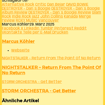
Schlagwörter
Alternative Rock
Critic
Dan Bejar
DAVID BOWIE
DESTROYER – Dan`s Boogie
DESTROYER – Dan`s Boogie
Album Review
DESTROYER – Dan`s Boogie Review
Glam
Rock
Indie Rock
jazz
John Collins
Kanada
Merge
review
ROXY MUSIC
Vancouver
Marcus Köhler
29. März 2025
Facebook
X
LinkedIn
Tumblr
Pinterest
Reddit
VKontakte
Teile per E-Mail
Drucken
Marcus Köhler
Webseite
NIGHTSTALKER – Return From The Point Of No Return
NIGHTSTALKER – Return From The Point Of
No Return
STORM ORCHESTRA - Get Better
STORM ORCHESTRA - Get Better
Ähnliche Artikel