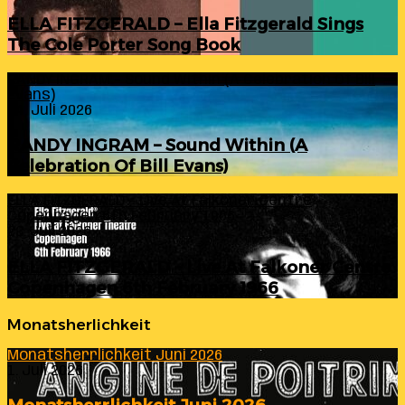
ELLA FITZGERALD – Ella Fitzgerald Sings
The Cole Porter Song Book
RANDY INGRAM – Sound Within (A Celebration Of Bill
Evans)
24. Juli 2026
RANDY INGRAM – Sound Within (A
Celebration Of Bill Evans)
ELLA FITZGERALD – Live At Falkoner Centre
Copenhagen 6th February 1966
23. Juli 2026
ELLA FITZGERALD – Live At Falkoner Centre
Copenhagen 6th February 1966
Monatsherlichkeit
Monatsherrlichkeit Juni 2026
1. Juli 2026