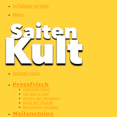
Zufälliger Artikel
Menu
Suchen nach
Pressfrisch
Plattenkritiken
Zurzeit im Ohr
Im Ohr der Musik(er)
Song der Stunde
Monatsherrlichkeit
Meilensteine