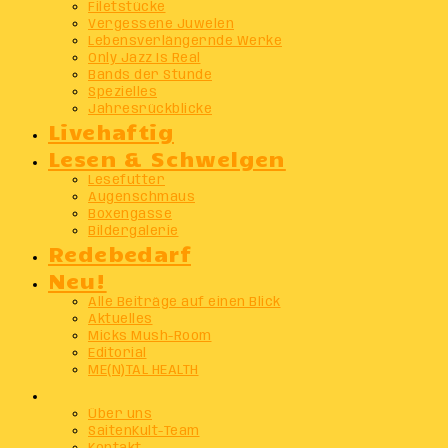
Filetstücke
Vergessene Juwelen
Lebensverlängernde Werke
Only Jazz Is Real
Bands der Stunde
Spezielles
Jahresrückblicke
Livehaftig
Lesen & Schwelgen
Lesefutter
Augenschmaus
Boxengasse
Bildergalerie
Redebedarf
Neu!
Alle Beiträge auf einen Blick
Aktuelles
Micks Mush-Room
Editorial
ME(N)TAL HEALTH
Info
Über uns
SaitenKult-Team