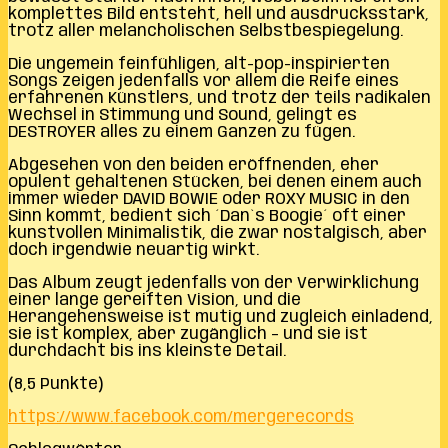
komplettes Bild entsteht, hell und ausdrucksstark,
trotz aller melancholischen Selbstbespiegelung.
Die ungemein feinfühligen, alt-pop-inspirierten
Songs zeigen jedenfalls vor allem die Reife eines
erfahrenen Künstlers, und trotz der teils radikalen
Wechsel in Stimmung und Sound, gelingt es
DESTROYER alles zu einem Ganzen zu fügen.
Abgesehen von den beiden eröffnenden, eher
opulent gehaltenen Stücken, bei denen einem auch
immer wieder DAVID BOWIE oder ROXY MUSIC in den
Sinn kommt, bedient sich ´Dan`s Boogie´ oft einer
kunstvollen Minimalistik, die zwar nostalgisch, aber
doch irgendwie neuartig wirkt.
Das Album zeugt jedenfalls von der Verwirklichung
einer lange gereiften Vision, und die
Herangehensweise ist mutig und zugleich einladend,
sie ist komplex, aber zugänglich – und sie ist
durchdacht bis ins kleinste Detail.
(8,5 Punkte)
https://www.facebook.com/mergerecords