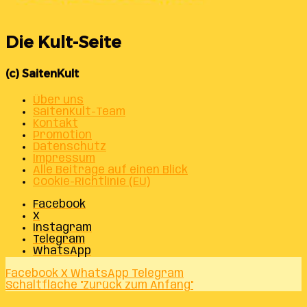
Die Kult-Seite
(c) SaitenKult
Über uns
SaitenKult-Team
Kontakt
Promotion
Datenschutz
Impressum
Alle Beiträge auf einen Blick
Cookie-Richtlinie (EU)
Facebook
X
Instagram
Telegram
WhatsApp
Facebook
X
WhatsApp
Telegram
Schaltfläche "Zurück zum Anfang"