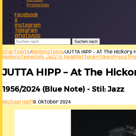
Kontakt
Promotion
Facebook
X
Instagram
Telegram
WhatsApp
Suchen nach
Startseite
/
Meilensteine
/
JUTTA HIPP – At The Hickory H
Meilensteine
Only Jazz Is Real
Plattenkritiken
Pressfri
JUTTA HIPP – At The Hickor
1956/2024 (Blue Note) - Stil: Jazz
Michael Haifl
9. Oktober 2024