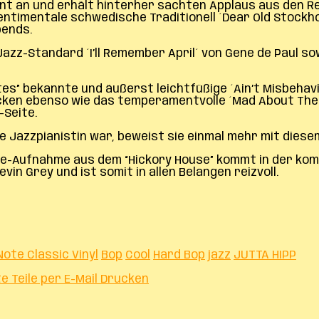
ent an und erhält hinterher sachten Applaus aus den R
ntimentale schwedische Traditionell ´Dear Old Stockhol
bends.
azz-Standard ´I’ll Remember April´ von Gene de Paul s
” bekannte und äußerst leichtfüßige ´Ain’t Misbehavin
ken ebenso wie das temperamentvolle ´Mad About The
-Seite.
Jazzpianistin war, beweist sie einmal mehr mit diesem
ve-Aufnahme aus dem “Hickory House” kommt in der kompl
in Grey und ist somit in allen Belangen reizvoll.
Note Classic Vinyl
Bop
Cool
Hard Bop
jazz
JUTTA HIPP
te
Teile per E-Mail
Drucken