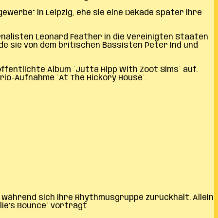
werbe” in Leipzig, ehe sie eine Dekade später ihre
urnalisten Leonard Feather in die Vereinigten Staaten
de sie von dem britischen Bassisten Peter Ind und
ffentlichte Album ´Jutta Hipp With Zoot Sims´ auf.
Trio-Aufnahme ´At The Hickory House´.
, während sich ihre Rhythmusgruppe zurückhält. Allein
lie’s Bounce´ vorträgt.