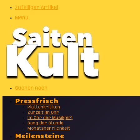
Zufälliger Artikel
Menu
Suchen nach
Pressfrisch
Plattenkritiken
Zurzeit im Ohr
Im Ohr der Musik(er)
Song der Stunde
Monatsherrlichkeit
Meilensteine