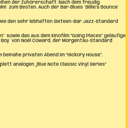
eihen der Zuhörerschaft. Nach dem freudig
m´ zum Besten. Auch der Bar-Blues ´Billie’s Bounce´
owie den sehr lebhaften Sixteen-Bar Jazz-Standard
’´ sowie das aus dem Kinofilm “Going Places” geläufige
 Boy´ von Noël Coward, der Morgentau-Standard
 beinahe privaten Abend im “Hickory House”.
ett analogen „Blue Note Classic Vinyl Series“