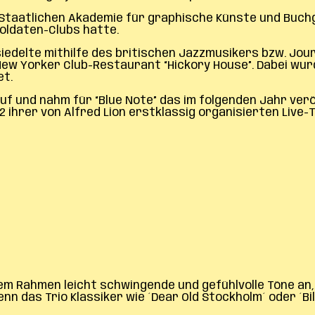
“Staatlichen Akademie für graphische Künste und Buchge
oldaten-Clubs hatte.
 siedelte mithilfe des britischen Jazzmusikers bzw. Jo
New Yorker Club-Restaurant “Hickory House”. Dabei wur
et.
auf und nahm für “Blue Note” das im folgenden Jahr verö
2 ihrer von Alfred Lion erstklassig organisierten Live-
sem Rahmen leicht schwingende und gefühlvolle Töne an
nn das Trio Klassiker wie ´Dear Old Stockholm´ oder ´Bil