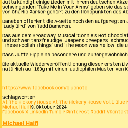
Jutta kündigt einige Lieder mit ihrem deutschen Akz
schwingenden ´Take Me In Your Arms´ geben sie das se
von Charlie Parker gehört zu den Höhepunkten des A
Daneben offeriert die A-Seite noch den aufgeregten J
´Lady Bird´ von Tadd Dameron.
Das aus dem Broadway-Musical “Connie’s Hot Chocolates
und schwer tanzfreudige ´Jeepers Creepers´ schmüc
´These Foolish Things´ und ´The Moon Was Yellow´ die B
Dass Jutta Hipp eine besondere und außergewöhnliche 
Die aktuelle Wiederveröffentlichung dieser ersten Li
natürlich auf 180g mit einem audiophilen Master von Kev
https://www.facebook.com/bluenote
Schlagwörter
At The Hickory House
At The Hickory House Vol. 1
Blue 
Michael Haifl
9. Oktober 2024
Facebook
X
LinkedIn
Tumblr
Pinterest
Reddit
VKontak
Michael Haifl