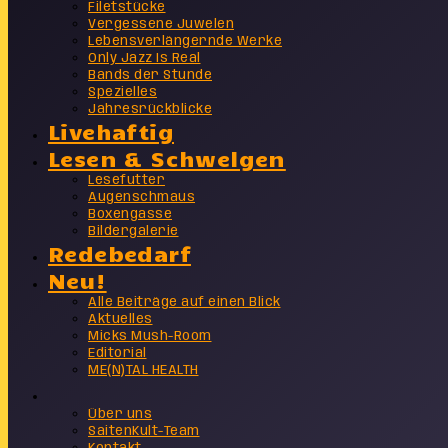
Filetstücke
Vergessene Juwelen
Lebensverlängernde Werke
Only Jazz Is Real
Bands der Stunde
Spezielles
Jahresrückblicke
Livehaftig
Lesen & Schwelgen
Lesefutter
Augenschmaus
Boxengasse
Bildergalerie
Redebedarf
Neu!
Alle Beiträge auf einen Blick
Aktuelles
Micks Mush-Room
Editorial
ME(N)TAL HEALTH
Info
Über uns
SaitenKult-Team