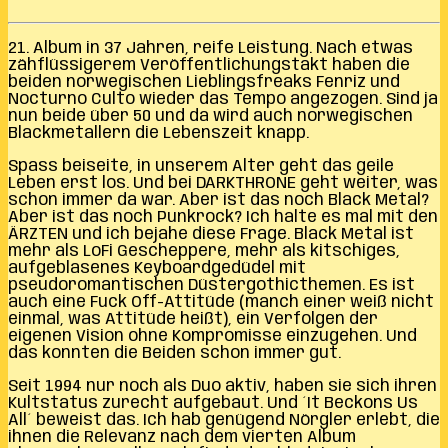
21. Album in 37 Jahren, reife Leistung. Nach etwas
zähflüssigerem Veröffentlichungstakt haben die
beiden norwegischen Lieblingsfreaks Fenriz und
Nocturno Culto wieder das Tempo angezogen. Sind ja
nun beide über 50 und da wird auch norwegischen
Blackmetallern die Lebenszeit knapp.
Spass beiseite, in unserem Alter geht das geile
Leben erst los. Und bei DARKTHRONE geht weiter, was
schon immer da war. Aber ist das noch Black Metal?
Aber ist das noch Punkrock? Ich halte es mal mit den
ÄRZTEN und ich bejahe diese Frage. Black Metal ist
mehr als LoFi Gescheppere, mehr als kitschiges,
aufgeblasenes Keyboardgedüdel mit
pseudoromantischen Düstergothicthemen. Es ist
auch eine Fuck Off-Attitüde (manch einer weiß nicht
einmal, was Attitüde heißt), ein Verfolgen der
eigenen Vision ohne Kompromisse einzugehen. Und
das konnten die Beiden schon immer gut.
Seit 1994 nur noch als Duo aktiv, haben sie sich ihren
Kultstatus zurecht aufgebaut. Und ´It Beckons Us
All´ beweist das. Ich hab genügend Nörgler erlebt, die
ihnen die Relevanz nach dem vierten Album