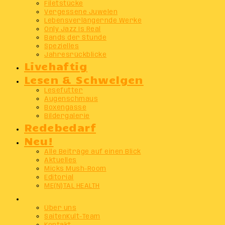
Filetstücke
Vergessene Juwelen
Lebensverlängernde Werke
Only Jazz Is Real
Bands der Stunde
Spezielles
Jahresrückblicke
Livehaftig
Lesen & Schwelgen
Lesefutter
Augenschmaus
Boxengasse
Bildergalerie
Redebedarf
Neu!
Alle Beiträge auf einen Blick
Aktuelles
Micks Mush-Room
Editorial
ME(N)TAL HEALTH
Info
Über uns
SaitenKult-Team