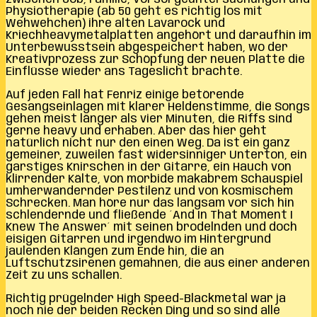
Physiotherapie (ab 50 geht es richtig los mit
Wehwehchen) ihre alten Lavarock und
Kriechheavymetalplatten angehört und daraufhin im
Unterbewusstsein abgespeichert haben, wo der
Kreativprozess zur Schöpfung der neuen Platte die
Einflüsse wieder ans Tageslicht brachte.
Auf jeden Fall hat Fenriz einige betörende
Gesangseinlagen mit klarer Heldenstimme, die Songs
gehen meist länger als vier Minuten, die Riffs sind
gerne heavy und erhaben. Aber das hier geht
natürlich nicht nur den einen Weg. Da ist ein ganz
gemeiner, zuweilen fast widersinniger Unterton, ein
garstiges Knirschen in der Gitarre, ein Hauch von
klirrender Kälte, von morbide makabrem Schauspiel
umherwandernder Pestilenz und von kosmischem
Schrecken. Man höre nur das langsam vor sich hin
schlendernde und fließende ´And In That Moment I
Knew The Answer´ mit seinen brodelnden und doch
eisigen Gitarren und irgendwo im Hintergrund
jaulenden Klängen zum Ende hin, die an
Luftschutzsirenen gemahnen, die aus einer anderen
Zeit zu uns schallen.
Richtig prügelnder High Speed-Blackmetal war ja
noch nie der beiden Recken Ding und so sind alle