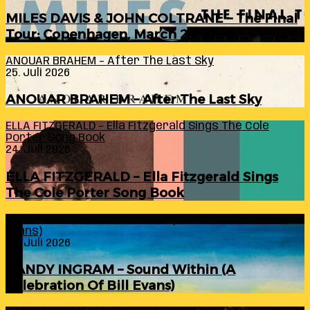
MILES DAVIS & JOHN COLTRANE – The Final
Tour: Copenhagen, March 24, 1960
ANOUAR BRAHEM – After The Last Sky
25. Juli 2026
ANOUAR BRAHEM – After The Last Sky
ELLA FITZGERALD – Ella Fitzgerald Sings The Cole
Porter Song Book
24. Juli 2026
ELLA FITZGERALD – Ella Fitzgerald Sings
The Cole Porter Song Book
RANDY INGRAM – Sound Within (A Celebration Of Bill
Evans)
24. Juli 2026
RANDY INGRAM – Sound Within (A
Celebration Of Bill Evans)