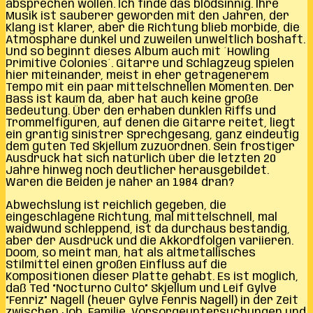
absprechen wollen. Ich finde das blödsinnig. Ihre
Musik ist sauberer geworden mit den Jahren, der
Klang ist klarer, aber die Richtung blieb morbide, die
Atmosphäre dunkel und zuweilen unweltlich boshaft.
Und so beginnt dieses Album auch mit ´Howling
Primitive Colonies´. Gitarre und Schlagzeug spielen
hier miteinander, meist in eher getragenerem
Tempo mit ein paar mittelschnellen Momenten. Der
Bass ist kaum da, aber hat auch keine große
Bedeutung. Über den erhaben dunklen Riffs und
Trommelfiguren, auf denen die Gitarre reitet, liegt
ein grantig sinistrer Sprechgesang, ganz eindeutig
dem guten Ted Skjellum zuzuordnen. Sein frostiger
Ausdruck hat sich natürlich über die letzten 20
Jahre hinweg noch deutlicher herausgebildet.
Waren die Beiden je näher an 1984 dran?
Abwechslung ist reichlich gegeben, die
eingeschlagene Richtung, mal mittelschnell, mal
waidwund schleppend, ist da durchaus beständig,
aber der Ausdruck und die Akkordfolgen variieren.
Doom, so meint man, hat als altmetallisches
Stilmittel einen großen Einfluss auf die
Kompositionen dieser Platte gehabt. Es ist möglich,
daß Ted “Nocturno Culto” Skjellum und Leif Gylve
“Fenriz” Nagell (heuer Gylve Fenris Nagell) in der Zeit
zwischen Job, Familie, Vorsorgeuntersuchungen und