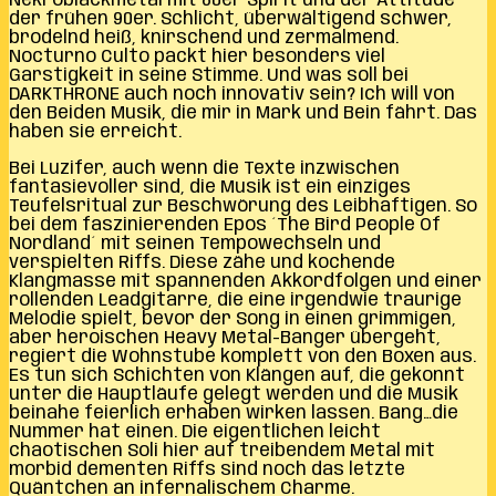
Nekroblackmetal mit 80er Spirit und der Attitüde
der frühen 90er. Schlicht, überwältigend schwer,
brodelnd heiß, knirschend und zermalmend.
Nocturno Culto packt hier besonders viel
Garstigkeit in seine Stimme. Und was soll bei
DARKTHRONE auch noch innovativ sein? Ich will von
den Beiden Musik, die mir in Mark und Bein fährt. Das
haben sie erreicht.
Bei Luzifer, auch wenn die Texte inzwischen
fantasievoller sind, die Musik ist ein einziges
Teufelsritual zur Beschwörung des Leibhaftigen. So
bei dem faszinierenden Epos ´The Bird People Of
Nordland´ mit seinen Tempowechseln und
verspielten Riffs. Diese zähe und kochende
Klangmasse mit spannenden Akkordfolgen und einer
rollenden Leadgitarre, die eine irgendwie traurige
Melodie spielt, bevor der Song in einen grimmigen,
aber heroischen Heavy Metal-Banger übergeht,
regiert die Wohnstube komplett von den Boxen aus.
Es tun sich Schichten von Klängen auf, die gekonnt
unter die Hauptläufe gelegt werden und die Musik
beinahe feierlich erhaben wirken lassen. Bang…die
Nummer hat einen. Die eigentlichen leicht
chaotischen Soli hier auf treibendem Metal mit
morbid dementen Riffs sind noch das letzte
Quäntchen an infernalischem Charme.