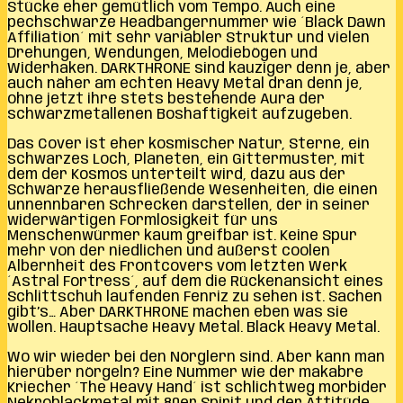
Stücke eher gemütlich vom Tempo. Auch eine
pechschwarze Headbangernummer wie ´Black Dawn
Affiliation´ mit sehr variabler Struktur und vielen
Drehungen, Wendungen, Melodiebögen und
Widerhaken. DARKTHRONE sind kauziger denn je, aber
auch näher am echten Heavy Metal dran denn je,
ohne jetzt ihre stets bestehende Aura der
schwarzmetallenen Boshaftigkeit aufzugeben.
Das Cover ist eher kosmischer Natur, Sterne, ein
schwarzes Loch, Planeten, ein Gittermuster, mit
dem der Kosmos unterteilt wird, dazu aus der
Schwärze herausfließende Wesenheiten, die einen
unnennbaren Schrecken darstellen, der in seiner
widerwärtigen Formlosigkeit für uns
Menschenwürmer kaum greifbar ist. Keine Spur
mehr von der niedlichen und äußerst coolen
Albernheit des Frontcovers vom letzten Werk
´Astral Fortress´, auf dem die Rückenansicht eines
Schlittschuh laufenden Fenriz zu sehen ist. Sachen
gibt’s… Aber DARKTHRONE machen eben was sie
wollen. Hauptsache Heavy Metal. Black Heavy Metal.
Wo wir wieder bei den Nörglern sind. Aber kann man
hierüber nörgeln? Eine Nummer wie der makabre
Kriecher ´The Heavy Hand´ ist schlichtweg morbider