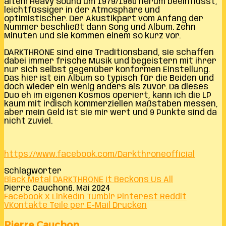
altem Heavy Sound um 1979/1980 herum beeinflusst,
leichtfüssiger in der Atmosphäre und
optimistischer. Der Akustikpart vom Anfang der
Nummer beschließt dann Song und Album. Zehn
Minuten und sie kommen einem so kurz vor.
DARKTHRONE sind eine Traditionsband, sie schaffen
dabei immer frische Musik und begeistern mit ihrer
nur sich selbst gegenüber konformen Einstellung.
Das hier ist ein Album so typisch für die Beiden und
doch wieder ein wenig anders als zuvor. Da dieses
Duo eh im eigenen Kosmos operiert, kann ich die LP
kaum mit irdisch kommerziellen Maßstäben messen,
aber mein Geld ist sie mir wert und 9 Punkte sind da
nicht zuviel.
https://www.facebook.com/Darkthroneofficial
Schlagwörter
Black Metal
DARKTHRONE
It Beckons Us All
Pierre Cauchon
6. Mai 2024
Facebook
X
LinkedIn
Tumblr
Pinterest
Reddit
VKontakte
Teile per E-Mail
Drucken
Pierre Cauchon