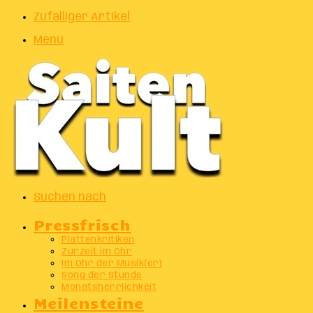
Zufälliger Artikel
Menu
Suchen nach
Pressfrisch
Plattenkritiken
Zurzeit im Ohr
Im Ohr der Musik(er)
Song der Stunde
Monatsherrlichkeit
Meilensteine