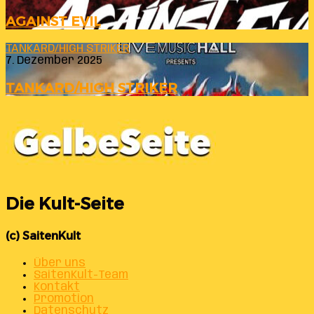
AGAINST EVIL
TANKARD/HIGH STRIKER
7. Dezember 2025
TANKARD/HIGH STRIKER
Die Kult-Seite
(c) SaitenKult
Über uns
SaitenKult-Team
Kontakt
Promotion
Datenschutz