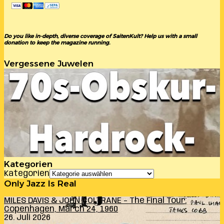
Do you like in-depth, diverse coverage of SaitenKult? Help us with a small
donation to keep the magazine running.
Vergessene Juwelen
Kategorien
Kategorien
Only Jazz Is Real
MILES DAVIS & JOHN COLTRANE – The Final Tour:
Copenhagen, March 24, 1960
26. Juli 2026