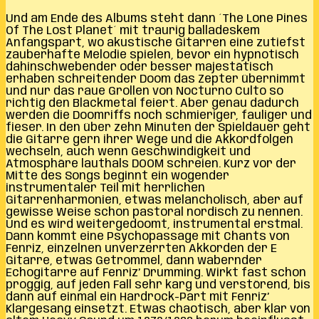
Und am Ende des Albums steht dann ´The Lone Pines
Of The Lost Planet´ mit traurig balladeskem
Anfangspart, wo akustische Gitarren eine zutiefst
zauberhafte Melodie spielen, bevor ein hypnotisch
dahinschwebender oder besser majestätisch
erhaben schreitender Doom das Zepter übernimmt
und nur das raue Grollen von Nocturno Culto so
richtig den Blackmetal feiert. Aber genau dadurch
werden die Doomriffs noch schmieriger, fauliger und
fieser. In den über zehn Minuten der Spieldauer geht
die Gitarre gern ihrer Wege und die Akkordfolgen
wechseln, auch wenn Geschwindigkeit und
Atmosphäre lauthals DOOM schreien. Kurz vor der
Mitte des Songs beginnt ein wogender
instrumentaler Teil mit herrlichen
Gitarrenharmonien, etwas melancholisch, aber auf
gewisse Weise schon pastoral nordisch zu nennen.
Und es wird weitergedoomt, instrumental erstmal.
Dann kommt eine Psychopassage mit Chants von
Fenriz, einzelnen unverzerrten Akkorden der E
Gitarre, etwas Getrommel, dann wabernder
Echogitarre auf Fenriz’ Drumming. Wirkt fast schon
proggig, auf jeden Fall sehr karg und verstörend, bis
dann auf einmal ein Hardrock-Part mit Fenriz’
Klargesang einsetzt. Etwas chaotisch, aber klar von