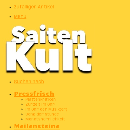
Zufälliger Artikel
Menu
Suchen nach
Pressfrisch
Plattenkritiken
Zurzeit im Ohr
Im Ohr der Musik(er)
Song der Stunde
Monatsherrlichkeit
Meilensteine