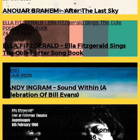
ANOUAR BRAHEM – After The Last Sky
ELLA FITZGERALD – Ella Fitzgerald Sings The Cole
Porter Song Book
24. Juli 2026
ELLA FITZGERALD – Ella Fitzgerald Sings
The Cole Porter Song Book
RANDY INGRAM – Sound Within (A Celebration Of Bill
Evans)
24. Juli 2026
RANDY INGRAM – Sound Within (A
Celebration Of Bill Evans)
ELLA FITZGERALD – Live At Falkoner Centre
Copenhagen 6th February 1966
23. Juli 2026
ELLA FITZGERALD – Live At Falkoner Centre
Copenhagen 6th February 1966