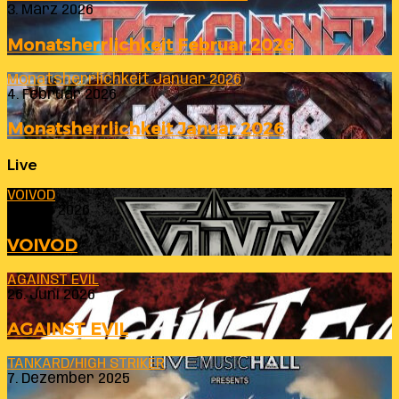
3. März 2026
Monatsherrlichkeit Februar 2026
Monatsherrlichkeit Januar 2026
4. Februar 2026
Monatsherrlichkeit Januar 2026
Live
VOIVOD
23. Juli 2026
VOIVOD
AGAINST EVIL
26. Juni 2026
AGAINST EVIL
TANKARD/HIGH STRIKER
7. Dezember 2025