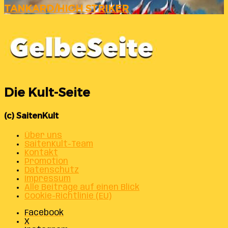
TANKARD/HIGH STRIKER
Die Kult-Seite
(c) SaitenKult
Über uns
SaitenKult-Team
Kontakt
Promotion
Datenschutz
Impressum
Alle Beiträge auf einen Blick
Cookie-Richtlinie (EU)
Facebook
X