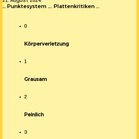
21. August 2024
… Punktesystem …. Plattenkritiken …
0
Körperverletzung
1
Grausam
2
Peinlich
3