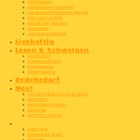
Filetstücke
Vergessene Juwelen
Lebensverlängernde Werke
Only Jazz Is Real
Bands der Stunde
Spezielles
Jahresrückblicke
Livehaftig
Lesen & Schwelgen
Lesefutter
Augenschmaus
Boxengasse
Bildergalerie
Redebedarf
Neu!
Alle Beiträge auf einen Blick
Aktuelles
Micks Mush-Room
Editorial
ME(N)TAL HEALTH
Info
Über uns
SaitenKult-Team