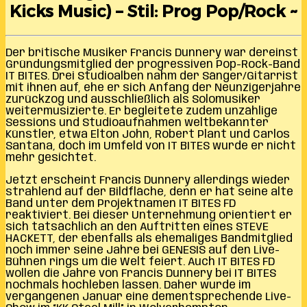
Kicks Music) – Stil: Prog Pop/Rock ~
Der britische Musiker Francis Dunnery war dereinst
Gründungsmitglied der progressiven Pop-Rock-Band
IT BITES. Drei Studioalben nahm der Sänger/Gitarrist
mit ihnen auf, ehe er sich Anfang der Neunzigerjahre
zurückzog und ausschließlich als Solomusiker
weitermusizierte. Er begleitete zudem unzählige
Sessions und Studioaufnahmen weltbekannter
Künstler, etwa Elton John, Robert Plant und Carlos
Santana, doch im Umfeld von IT BITES wurde er nicht
mehr gesichtet.
Jetzt erscheint Francis Dunnery allerdings wieder
strahlend auf der Bildfläche, denn er hat seine alte
Band unter dem Projektnamen IT BITES FD
reaktiviert. Bei dieser Unternehmung orientiert er
sich tatsächlich an den Auftritten eines STEVE
HACKETT, der ebenfalls als ehemaliges Bandmitglied
noch immer seine Jahre bei GENESIS auf den Live-
Bühnen rings um die Welt feiert. Auch IT BITES FD
wollen die Jahre von Francis Dunnery bei IT BITES
nochmals hochleben lassen. Daher wurde im
vergangenen Januar eine dementsprechende Live-