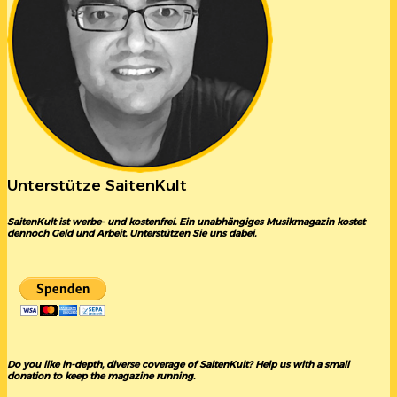
Unterstütze SaitenKult
SaitenKult ist werbe- und kostenfrei. Ein unabhängiges Musikmagazin kostet
dennoch Geld und Arbeit. Unterstützen Sie uns dabei.
Do you like in-depth, diverse coverage of SaitenKult? Help us with a small
donation to keep the magazine running.