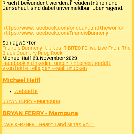
Pracht bewundert werden. Freudentränen und
Gänsehaut sind dabei unvermeidbar. Überragend.
https://www.facebook.com/oncearoundtheworld/
https://www.facebook.com/FrancisDunnery
Schlagwörter
Francis Dunnery
it bites
IT BITES FD
live
Live From The
Black Country
Prog Rock
Michael Haifl
23. November 2023
Facebook
X
LinkedIn
Tumblr
Pinterest
Reddit
VKontakte
Teile per E-Mail
Drucken
Michael Haifl
Webseite
BRYAN FERRY - Mamouna
BRYAN FERRY - Mamouna
DAVE KERZNER - Heart Land Mines Vol. 1