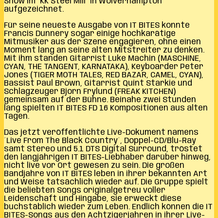
Show im “KK Steel Mill” in Wolverhampton
aufgezeichnet.
Für seine neueste Ausgabe von IT BITES konnte
Francis Dunnery sogar einige hochkarätige
Mitmusiker aus der Szene engagieren, ohne einen
Moment lang an seine alten Mitstreiter zu denken.
Mit ihm standen Gitarrist Luke Machin (MASCHINE,
CYAN, THE TANGENT, KARNATAKA), Keyboarder Peter
Jones (TIGER MOTH TALES, RED BAZAR, CAMEL, CYAN),
Bassist Paul Brown, Gitarrist Quint Starkie und
Schlagzeuger Bjorn Frylund (FREAK KITCHEN)
gemeinsam auf der Bühne. Beinahe zwei Stunden
lang spielten IT BITES FD 16 Kompositionen aus alten
Tagen.
Das jetzt veröffentlichte Live-Dokument namens
´Live From The Black Country´, Doppel-CD/Blu-Ray
samt Stereo und 5.1 DTS Digital Surround, tröstet
den langjährigen IT BITES-Liebhaber darüber hinweg,
nicht live vor Ort gewesen zu sein. Die großen
Bandjahre von IT BITES leben in ihrer bekannten Art
und Weise tatsächlich wieder auf. Die Gruppe spielt
die beliebten Songs originalgetreu voller
Leidenschaft und Hingabe, sie erweckt diese
buchstäblich wieder zum Leben. Endlich können die IT
BITES-Songs aus den Achtzigerjahren in ihrer Live-