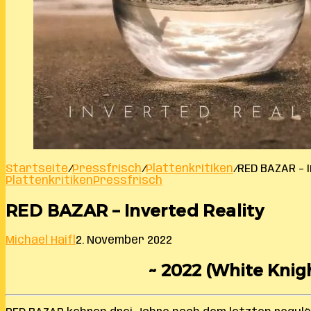
Startseite
/
Pressfrisch
/
Plattenkritiken
/
RED BAZAR – 
Plattenkritiken
Pressfrisch
RED BAZAR – Inverted Reality
Michael Haifl
2. November 2022
~ 2022 (White Knigh