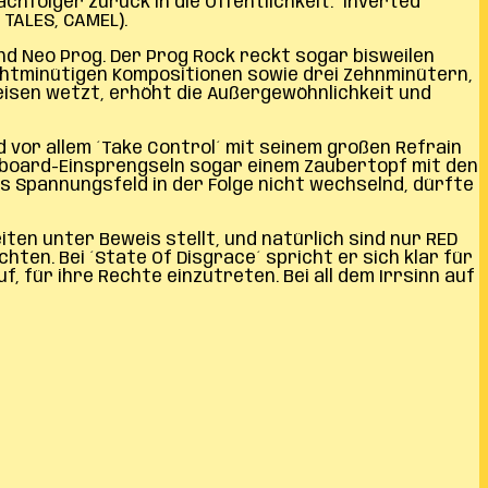
hfolger zurück in die Öffentlichkeit. ´Inverted
 TALES, CAMEL).
nd Neo Prog. Der Prog Rock reckt sogar bisweilen
achtminütigen Kompositionen sowie drei Zehnminütern,
isen wetzt, erhöht die Außergewöhnlichkeit und
vor allem ´Take Control´ mit seinem großen Refrain
eyboard-Einsprengseln sogar einem Zaubertopf mit den
Spannungsfeld in der Folge nicht wechselnd, dürfte
ten unter Beweis stellt, und natürlich sind nur RED
ten. Bei ´State Of Disgrace´ spricht er sich klar für
, für ihre Rechte einzutreten. Bei all dem Irrsinn auf