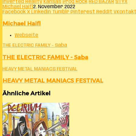
Inverted Reality
Kansas
Prog Rock
RED BAZAR
STYX
Michael Haifl
2. November 2022
Facebook
X
LinkedIn
Tumblr
Pinterest
Reddit
VKontak
Michael Haifl
Webseite
THE ELECTRIC FAMILY - Saba
THE ELECTRIC FAMILY - Saba
HEAVY METAL MANIACS FESTIVAL
HEAVY METAL MANIACS FESTIVAL
Ähnliche Artikel