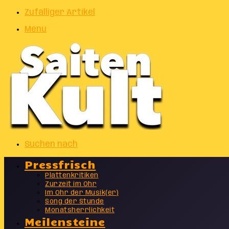
Zufälliger Artikel
Menu
Suchen nach
Pressfrisch
Plattenkritiken
Zurzeit im Ohr
Im Ohr der Musik(er)
Song der Stunde
Monatsherrlichkeit
Meilensteine