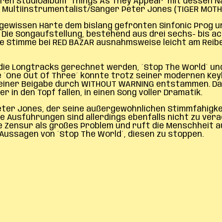
en Studioalbum ´Things As They Appear´ mit dessen Nac
it Multiinstrumentalist/Sänger Peter Jones (TIGER MOTH
 gewissen Härte dem bislang gefrönten Sinfonic Prog u
. Die Songaufstellung, bestehend aus drei sechs- bis 
e Stimme bei RED BAZAR ausnahmsweise leicht am Reibe
ie Longtracks gerechnet werden, ´Stop The World´ und 
ie ´One Out Of Three´ könnte trotz seiner modernen K
einer Beigabe durch WITHOUT WARNING entstammen. Das 
r in den Topf fallen, in einen Song voller Dramatik.
Peter Jones, der seine außergewöhnlichen Stimmfähigkei
 Ausführungen sind allerdings ebenfalls nicht zu verach
e Zensur als großes Problem und ruft die Menschheit auf
 Aussagen von ´Stop The World´, diesen zu stoppen.