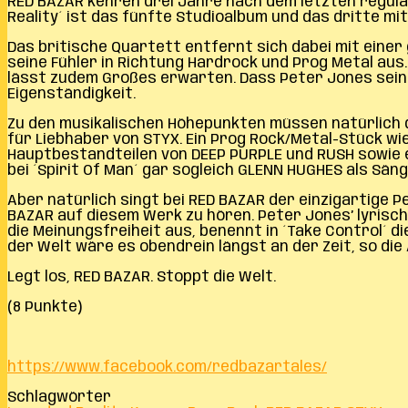
RED BAZAR kehren drei Jahre nach dem letzten regulär
Reality´ ist das fünfte Studioalbum und das dritte m
Das britische Quartett entfernt sich dabei mit einer
seine Fühler in Richtung Hardrock und Prog Metal aus
lässt zudem Großes erwarten. Dass Peter Jones sein
Eigenständigkeit.
Zu den musikalischen Höhepunkten müssen natürlich d
für Liebhaber von STYX. Ein Prog Rock/Metal-Stück w
Hauptbestandteilen von DEEP PURPLE und RUSH sowie 
bei ´Spirit Of Man´ gar sogleich GLENN HUGHES als Sänge
Aber natürlich singt bei RED BAZAR der einzigartige 
BAZAR auf diesem Werk zu hören. Peter Jones’ lyrische
die Meinungsfreiheit aus, benennt in ´Take Control´ di
der Welt wäre es obendrein längst an der Zeit, so die
Legt los, RED BAZAR. Stoppt die Welt.
(8 Punkte)
https://www.facebook.com/redbazartales/
Schlagwörter