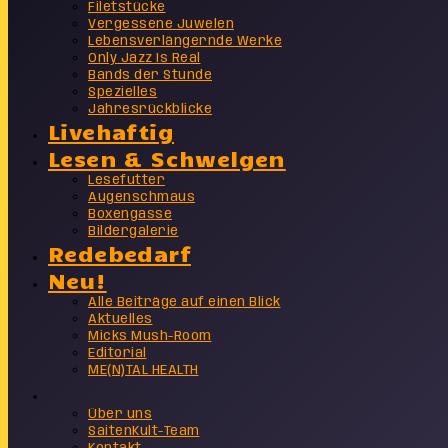
Filetstücke
Vergessene Juwelen
Lebensverlängernde Werke
Only Jazz Is Real
Bands der Stunde
Spezielles
Jahresrückblicke
Livehaftig
Lesen & Schwelgen
Lesefutter
Augenschmaus
Boxengasse
Bildergalerie
Redebedarf
Neu!
Alle Beiträge auf einen Blick
Aktuelles
Micks Mush-Room
Editorial
ME(N)TAL HEALTH
Info
Über uns
SaitenKult-Team