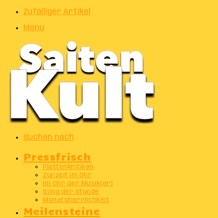
Zufälliger Artikel
Menu
Suchen nach
Pressfrisch
Plattenkritiken
Zurzeit im Ohr
Im Ohr der Musik(er)
Song der Stunde
Monatsherrlichkeit
Meilensteine