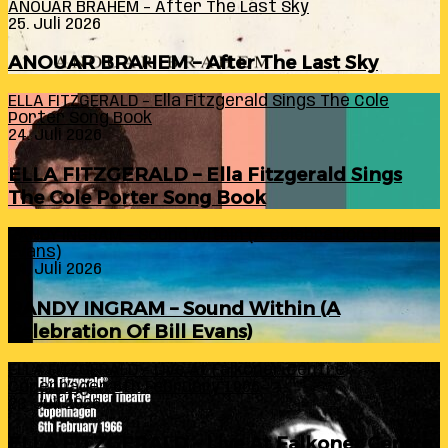
ANOUAR BRAHEM – After The Last Sky
25. Juli 2026
ANOUAR BRAHEM – After The Last Sky
ELLA FITZGERALD – Ella Fitzgerald Sings The Cole
Porter Song Book
24. Juli 2026
ELLA FITZGERALD – Ella Fitzgerald Sings
The Cole Porter Song Book
RANDY INGRAM – Sound Within (A Celebration Of Bill
Evans)
24. Juli 2026
RANDY INGRAM – Sound Within (A
Celebration Of Bill Evans)
ELLA FITZGERALD – Live At Falkoner Centre
Copenhagen 6th February 1966
23. Juli 2026
ELLA FITZGERALD – Live At Falkoner Centre