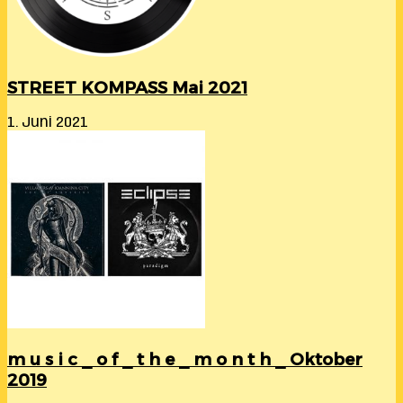
STREET KOMPASS Mai 2021
1. Juni 2021
m u s i c _ o f _ t h e _ m o n t h _ Oktober
2019