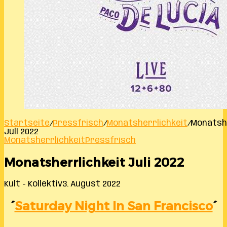
Startseite
/
Pressfrisch
/
Monatsherrlichkeit
/
Monatshe
Juli 2022
Monatsherrlichkeit
Pressfrisch
Monatsherrlichkeit Juli 2022
Kult - Kollektiv
3. August 2022
´
Saturday Night In San Francisco
´