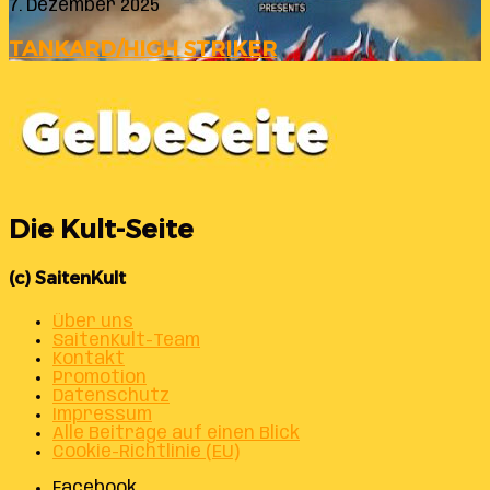
7. Dezember 2025
TANKARD/HIGH STRIKER
Die Kult-Seite
(c) SaitenKult
Über uns
SaitenKult-Team
Kontakt
Promotion
Datenschutz
Impressum
Alle Beiträge auf einen Blick
Cookie-Richtlinie (EU)
Facebook