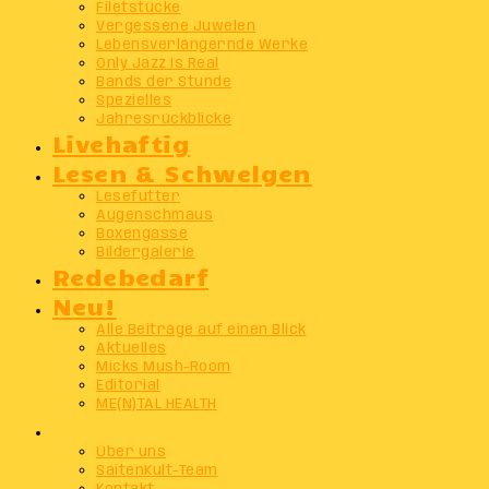
Filetstücke
Vergessene Juwelen
Lebensverlängernde Werke
Only Jazz Is Real
Bands der Stunde
Spezielles
Jahresrückblicke
Livehaftig
Lesen & Schwelgen
Lesefutter
Augenschmaus
Boxengasse
Bildergalerie
Redebedarf
Neu!
Alle Beiträge auf einen Blick
Aktuelles
Micks Mush-Room
Editorial
ME(N)TAL HEALTH
Info
Über uns
SaitenKult-Team