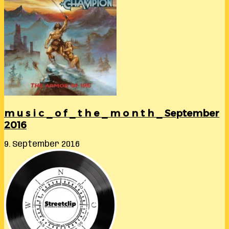
m u s i c _ o f _ t h e _ m o n t h _ September
2016
9. September 2016