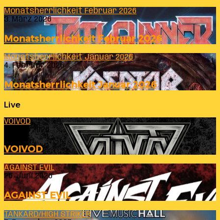
Monatsherrlichkeit Februar 2026
3. März 2026
Monatsherrlichkeit Februar 2026
Monatsherrlichkeit Januar 2026
4. Februar 2026
Monatsherrlichkeit Januar 2026
Live
VOIVOD
23. Juli 2026
VOIVOD
AGAINST EVIL
26. Juni 2026
AGAINST EVIL
TANKARD/HIGH STRIKER