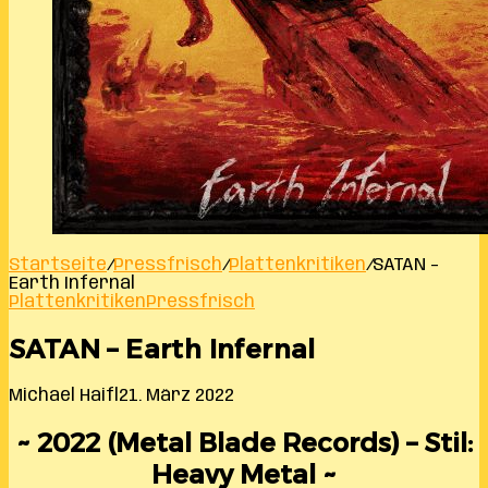
Startseite
/
Pressfrisch
/
Plattenkritiken
/
SATAN –
Earth Infernal
Plattenkritiken
Pressfrisch
SATAN – Earth Infernal
Michael Haifl
21. März 2022
~ 2022 (Metal Blade Records) – Stil:
Heavy Metal ~