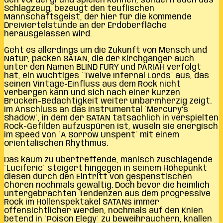
den Vordergrund spielen können, sondern auch das
Schlagzeug, bezeugt den teuflischen
Mannschaftsgeist, der hier für die kommende
Dreiviertelstunde an der Erdoberfläche
herausgelassen wird.
Geht es allerdings um die Zukunft von Mensch und
Natur, packen SATAN, die der Kirchgänger auch
unter den Namen BLIND FURY und PARIAH verfolgt
hat, ein wuchtiges ´Twelve Infernal Lords´ aus, das
seinen Vintage-Einfluss aus dem Rock nicht
verbergen kann und sich nach einer kurzen
Brücken-Bedächtigkeit weiter unbarmherzig zeigt.
Im Anschluss an das Instrumental ´Mercury’s
Shadow´, in dem der SATAN tatsächlich in verspielten
Rock-Gefilden aufzuspüren ist, wuseln sie energisch
im Speed von ´A Sorrow Unspent´ mit einem
orientalischen Rhythmus.
Das kaum zu übertreffende, manisch zuschlagende
´Luciferic´ steigert hingegen in seinem Höhepunkt
diesen durch den Eintritt von gespenstischen
Chören nochmals gewaltig. Doch bevor die heimlich
untergebrachten Tendenzen aus dem progressive
Rock im Höllenspektakel SATANs immer
offensichtlicher werden, nochmals auf den Knien
betend in ´Poison Elegy´ zu beweihräuchern, knallen