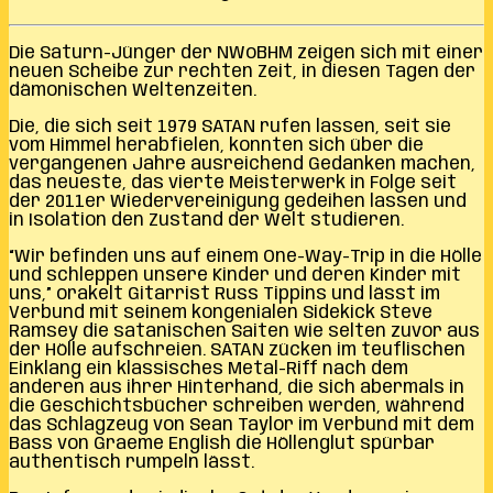
Die Saturn-Jünger der NWoBHM zeigen sich mit einer
neuen Scheibe zur rechten Zeit, in diesen Tagen der
dämonischen Weltenzeiten.
Die, die sich seit 1979 SATAN rufen lassen, seit sie
vom Himmel herabfielen, konnten sich über die
vergangenen Jahre ausreichend Gedanken machen,
das neueste, das vierte Meisterwerk in Folge seit
der 2011er Wiedervereinigung gedeihen lassen und
in Isolation den Zustand der Welt studieren.
“Wir befinden uns auf einem One-Way-Trip in die Hölle
und schleppen unsere Kinder und deren Kinder mit
uns,” orakelt Gitarrist Russ Tippins und lässt im
Verbund mit seinem kongenialen Sidekick Steve
Ramsey die satanischen Saiten wie selten zuvor aus
der Hölle aufschreien. SATAN zücken im teuflischen
Einklang ein klassisches Metal-Riff nach dem
anderen aus ihrer Hinterhand, die sich abermals in
die Geschichtsbücher schreiben werden, während
das Schlagzeug von Sean Taylor im Verbund mit dem
Bass von Graeme English die Höllenglut spürbar
authentisch rumpeln lässt.