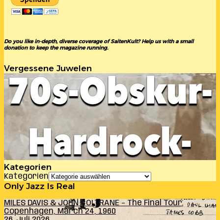
Do you like in-depth, diverse coverage of SaitenKult? Help us with a small
donation to keep the magazine running.
Vergessene Juwelen
Kategorien
Kategorien
Only Jazz Is Real
MILES DAVIS & JOHN COLTRANE – The Final Tour:
Copenhagen, March 24, 1960
26. Juli 2026