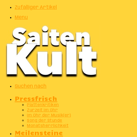
Zufälliger Artikel
Menu
Suchen nach
Pressfrisch
Plattenkritiken
Zurzeit im Ohr
Im Ohr der Musik(er)
Song der Stunde
Monatsherrlichkeit
Meilensteine