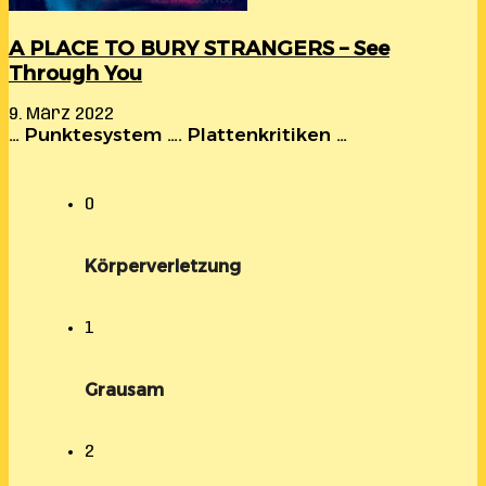
A PLACE TO BURY STRANGERS – See
Through You
9. März 2022
… Punktesystem …. Plattenkritiken …
0
Körperverletzung
1
Grausam
2