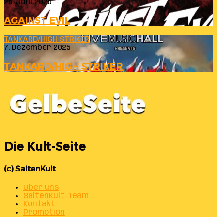
26. Juni 2026
AGAINST EVIL
TANKARD/HIGH STRIKER
7. Dezember 2025
TANKARD/HIGH STRIKER
Die Kult-Seite
(c) SaitenKult
Über uns
SaitenKult-Team
Kontakt
Promotion