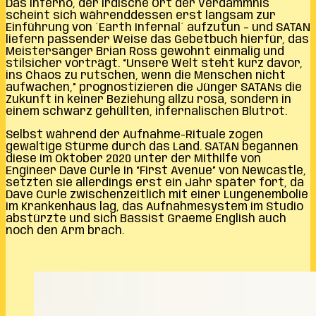
Das Inferno, der irdische Ort der Verdammnis
scheint sich währenddessen erst langsam zur
Einführung von ´Earth Infernal´ aufzutun – und SATAN
liefern passender Weise das Gebetbuch hierfür, das
Meistersänger Brian Ross gewohnt einmalig und
stilsicher vorträgt. “Unsere Welt steht kurz davor,
ins Chaos zu rutschen, wenn die Menschen nicht
aufwachen,” prognostizieren die Jünger SATANs die
Zukunft in keiner Beziehung allzu rosa, sondern in
einem schwarz gehüllten, infernalischen Blutrot.
Selbst während der Aufnahme-Rituale zogen
gewaltige Stürme durch das Land. SATAN begannen
diese im Oktober 2020 unter der Mithilfe von
Engineer Dave Curle in “First Avenue” von Newcastle,
setzten sie allerdings erst ein Jahr später fort, da
Dave Curle zwischenzeitlich mit einer Lungenembolie
im Krankenhaus lag, das Aufnahmesystem im Studio
abstürzte und sich Bassist Graeme English auch
noch den Arm brach.