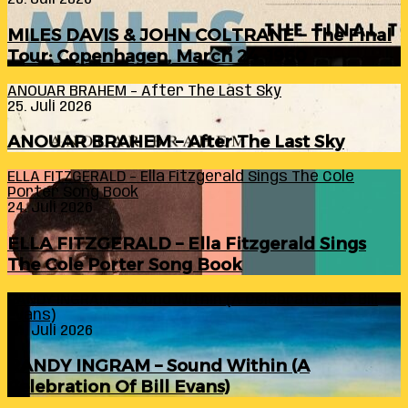
MILES DAVIS & JOHN COLTRANE – The Final
Tour: Copenhagen, March 24, 1960
ANOUAR BRAHEM – After The Last Sky
25. Juli 2026
ANOUAR BRAHEM – After The Last Sky
ELLA FITZGERALD – Ella Fitzgerald Sings The Cole
Porter Song Book
24. Juli 2026
ELLA FITZGERALD – Ella Fitzgerald Sings
The Cole Porter Song Book
RANDY INGRAM – Sound Within (A Celebration Of Bill
Evans)
24. Juli 2026
RANDY INGRAM – Sound Within (A
Celebration Of Bill Evans)