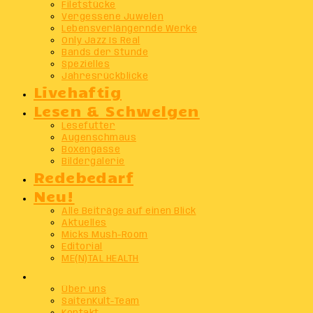
Filetstücke
Vergessene Juwelen
Lebensverlängernde Werke
Only Jazz Is Real
Bands der Stunde
Spezielles
Jahresrückblicke
Livehaftig
Lesen & Schwelgen
Lesefutter
Augenschmaus
Boxengasse
Bildergalerie
Redebedarf
Neu!
Alle Beiträge auf einen Blick
Aktuelles
Micks Mush-Room
Editorial
ME(N)TAL HEALTH
Info
Über uns
SaitenKult-Team