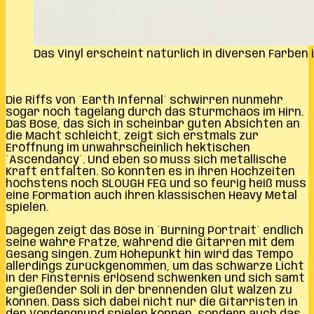
Das Vinyl erscheint natürlich in diversen Farben
Die Riffs von ´Earth Infernal´ schwirren nunmehr
sogar noch tagelang durch das Sturmchaos im Hirn.
Das Böse, das sich in scheinbar guten Absichten an
die Macht schleicht, zeigt sich erstmals zur
Eröffnung im unwahrscheinlich hektischen
´Ascendancy´. Und eben so muss sich metallische
Kraft entfalten. So konnten es in ihren Hochzeiten
höchstens noch SLOUGH FEG und so feurig heiß muss
eine Formation auch ihren klassischen Heavy Metal
spielen.
Dagegen zeigt das Böse in ´Burning Portrait´ endlich
seine wahre Fratze, während die Gitarren mit dem
Gesang singen. Zum Höhepunkt hin wird das Tempo
allerdings zurückgenommen, um das schwarze Licht
in der Finsternis erlösend schwenken und sich samt
ergießender Soli in der brennenden Glut wälzen zu
können. Dass sich dabei nicht nur die Gitarristen in