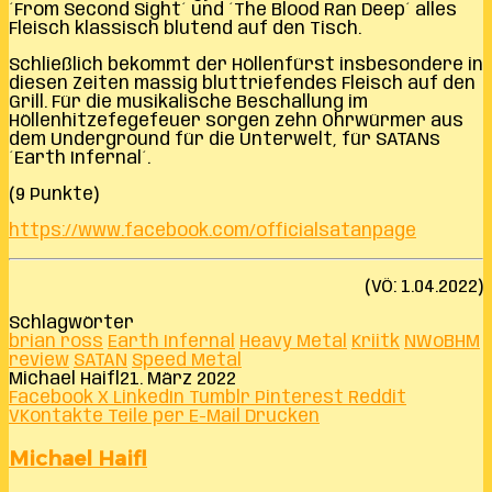
´From Second Sight´ und ´The Blood Ran Deep´ alles
Fleisch klassisch blutend auf den Tisch.
Schließlich bekommt der Höllenfürst insbesondere in
diesen Zeiten massig bluttriefendes Fleisch auf den
Grill. Für die musikalische Beschallung im
Höllenhitzefegefeuer sorgen zehn Ohrwürmer aus
dem Underground für die Unterwelt, für SATANs
´Earth Infernal´.
(9 Punkte)
https://www.facebook.com/officialsatanpage
(VÖ: 1.04.2022)
Schlagwörter
brian ross
Earth Infernal
Heavy Metal
Kriitk
NWoBHM
review
SATAN
Speed Metal
Michael Haifl
21. März 2022
Facebook
X
LinkedIn
Tumblr
Pinterest
Reddit
VKontakte
Teile per E-Mail
Drucken
Michael Haifl