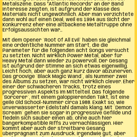
Metalszene. Dass “Atlantic Records” an der Band
Interesse zeigten, ist aufgrund der Klasse des
Materials nicht ungewöhnlich. Aber man verzichtete
dann wohl auf einen Deal, weil es 1994 aus Sicht der
Konkurrenz eher eine altbackene Metaltruppe ohne
Erfolgsaussichten war…
Mit dem Opener ´Root Of All Evil´ haben sie gleichmal
eine ordentliche Nummer am Start, die die
Parameter für die folgenden acht Songs versucht
zu setzten. Nicht wirklich Power Metal, aber für
Heavy Metal dann wieder zu powervoll. Der Gesang
ist aufgrund der Stimme an sich etwas eigenwillig.
Leicht hoch, aber auch ganz kurz davor abzunerven.
Das groovige ´Black Magic Wand´, als Nummer zwei
des Albums zu setzen, war nicht wirklich clever. Eher
einer der schwächeren Tracks, trotz eines
progressiven Aspekts im Mittelteil. Das folgende
´Sorcerer´, mit einem galoppierenden Takt, ist eine
geile Old School-Nummer circa 1988. Exakt so, wie
unverwässerter Edelstahl damals klang. Mit ´Demon
Scream´ gehen sie sogar in progressive Gefilde und
fiedeln sich sauber einen ab, ohne auch hier
bangerkompatible Riffs zu vernachlässigen. Hier
kommt aber auch der streitbare Gesang
überprägnant zum Ausdruck. Irgendwie gut, aber