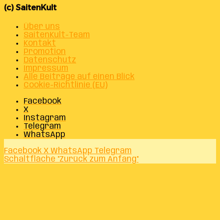
(c) SaitenKult
Über uns
SaitenKult-Team
Kontakt
Promotion
Datenschutz
Impressum
Alle Beiträge auf einen Blick
Cookie-Richtlinie (EU)
Facebook
X
Instagram
Telegram
WhatsApp
Facebook
X
WhatsApp
Telegram
Schaltfläche "Zurück zum Anfang"