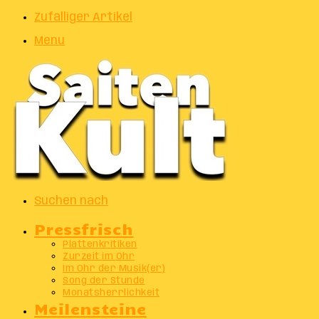
Zufälliger Artikel
Menu
Suchen nach
Pressfrisch
Plattenkritiken
Zurzeit im Ohr
Im Ohr der Musik(er)
Song der Stunde
Monatsherrlichkeit
Meilensteine