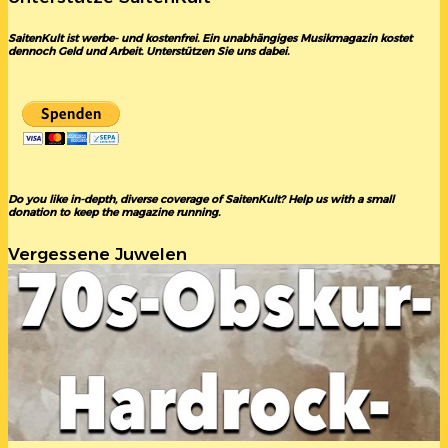
SaitenKult ist werbe- und kostenfrei. Ein unabhängiges Musikmagazin kostet
dennoch Geld und Arbeit. Unterstützen Sie uns dabei.
Do you like in-depth, diverse coverage of SaitenKult? Help us with a small
donation to keep the magazine running.
Vergessene Juwelen