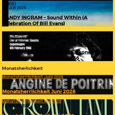
Evans)
24. Juli 2026
RANDY INGRAM – Sound Within (A
Celebration Of Bill Evans)
ELLA FITZGERALD – Live At Falkoner Centre
Copenhagen 6th February 1966
23. Juli 2026
ELLA FITZGERALD – Live At Falkoner Centre
Copenhagen 6th February 1966
Monatsherlichkeit
Monatsherrlichkeit Juni 2026
1. Juli 2026
Monatsherrlichkeit Juni 2026
Monatsherrlichkeit Mai 2026
2. Juni 2026