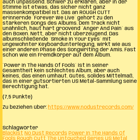
auch unpassend. Schwer zu erklären, aber in der
Stimme ist etwas, das sicher nicht ganz
massenkompatibel ist. Das an ROUGH CUTT
erinnernde ´Forever We Live´ gehört zu den
stärkeren Songs des Albums. Dem Track nicht
unähnlich, haut hart groovend ´Anger And Pain´ aus
den Boxen. Nett, aber nicht überzeugend. Das
albumschließende ´Smoke In Your Eyes´ mit
ungewohnter Keyboardunterlegung, wirkt wie aus
einer anderen Phase des Songwriting der Amis. Fast
schon wie ein Fremdkörper auf dem Album.
´Power In The Hands Of Fools´ ist in seiner
Gesamtheit kein schlechtes Album, aber auch
keines, das einen umhaut. Gutes, solides Mittelmaß,
das in einer gutsortierten US Metal-Sammlung seine
Berechtigung hat.
(7,5 Punkte)
Zu beziehen über:
https://www.nodustrecords.com/
Schlagwörter
Blackist
No Dust Records
Power In The Hands Of
Fools
Rough Cutt
The Untouched Series
US Metal