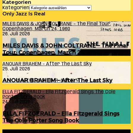
Kategorien
Kategorien
Only Jazz Is Real
MILES DAVIS & JOHN COLTRANE – The Final Tour:
Copenhagen, March 24, 1960
26. Juli 2026
MILES DAVIS & JOHN COLTRANE – The Final
Tour: Copenhagen, March 24, 1960
ANOUAR BRAHEM – After The Last Sky
25. Juli 2026
ANOUAR BRAHEM – After The Last Sky
ELLA FITZGERALD – Ella Fitzgerald Sings The Cole
Porter Song Book
24. Juli 2026
ELLA FITZGERALD – Ella Fitzgerald Sings
The Cole Porter Song Book
RANDY INGRAM – Sound Within (A Celebration Of Bill