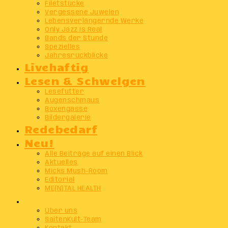
Filetstücke
Vergessene Juwelen
Lebensverlängernde Werke
Only Jazz Is Real
Bands der Stunde
Spezielles
Jahresrückblicke
Livehaftig
Lesen & Schwelgen
Lesefutter
Augenschmaus
Boxengasse
Bildergalerie
Redebedarf
Neu!
Alle Beiträge auf einen Blick
Aktuelles
Micks Mush-Room
Editorial
ME(N)TAL HEALTH
Info
Über uns
SaitenKult-Team