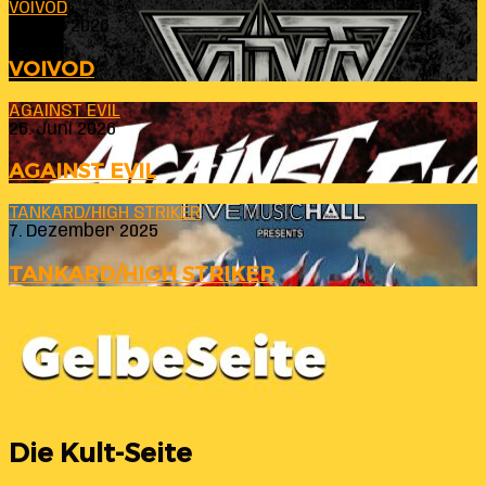
VOIVOD
23. Juli 2026
VOIVOD
AGAINST EVIL
26. Juni 2026
AGAINST EVIL
TANKARD/HIGH STRIKER
7. Dezember 2025
TANKARD/HIGH STRIKER
Die Kult-Seite