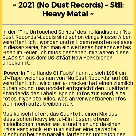
~ 2021 (No Dust Records) – Stil:
Heavy Metal ~
In der “The Untouched Series” des holländischen “No
Dust Records”-Labels sind schon einige klasse Alben
veröffentlicht worden und mit dem neusten Release
in dieser Serie, hat man ein weiteres hörenswertes
Eisen im Feuer. Ich muss gestehen, mir waren diese
BLACKIST aus dem US-Staat New York bisher
unbekannt.
´Power In The Hands Of Fools´ nannte sich 1994 ein
LP-Tape, welches nun von “No Dust Records” auf CD
veröffentlicht wird. Der 9-Tracker hat einen ziemlich
guten Sound. Das Booklet entspricht den Qualitäts-
Standards des Labels. Sprich, Infos zur Band, alte
Fotos, Flyer etc. Alles, was an verwertbaren Infos
wohl noch aufzutreiben war.
Musikalisch liefert das Quartett einen Mix aus
klassischen Heavy Metal-Einflüssen, etwas
melodischem Power Metal und hier und da einer
Prise Hard Rock. Für 1994 sicher eine gewagte
Mischung bei dem parallel laufenden Umbruch der