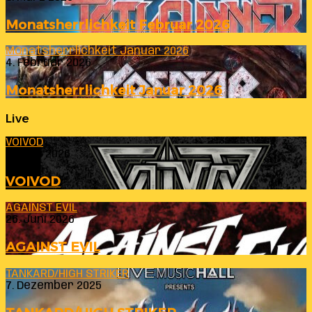
Monatsherrlichkeit Februar 2026
Monatsherrlichkeit Januar 2026
4. Februar 2026
Monatsherrlichkeit Januar 2026
Live
VOIVOD
23. Juli 2026
VOIVOD
AGAINST EVIL
26. Juni 2026
AGAINST EVIL
TANKARD/HIGH STRIKER
7. Dezember 2025