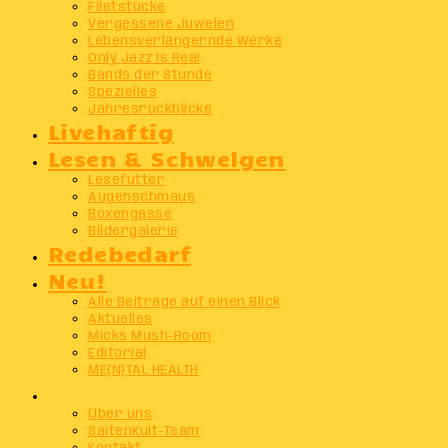
Filetstücke
Vergessene Juwelen
Lebensverlängernde Werke
Only Jazz Is Real
Bands der Stunde
Spezielles
Jahresrückblicke
Livehaftig
Lesen & Schwelgen
Lesefutter
Augenschmaus
Boxengasse
Bildergalerie
Redebedarf
Neu!
Alle Beiträge auf einen Blick
Aktuelles
Micks Mush-Room
Editorial
ME(N)TAL HEALTH
Info
Über uns
SaitenKult-Team