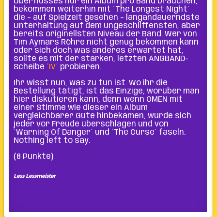
Überflusses nur ein Album pro Band brauchen,
bekommen weiterhin mit ´The Longest Night´
die – auf Spielzeit gesehen – langandauerndste
Unterhaltung auf dem ungeschliffensten, aber
bereits originellsten Niveau der Band. Wer von
Tim Aymars Röhre nicht genug bekommen kann
oder sich doch was anderes erwartet hat,
sollte es mit der starken, letzten ANGBAND-
Scheibe ´
IV
´ probieren.
Ihr wisst nun, was zu tun ist. Wo ihr die
Bestellung tätigt, ist das Einzige, worüber man
hier diskutieren kann, denn wenn OMEN mit
einer Stimme wie dieser ein Album
vergleichbarer Güte hinbekämen, würde sich
jeder vor Freude überschlagen und von
´Warning Of Danger´ und ´The Curse´ faseln.
Nothing left to say.
(8 Punkte)
Less Lessmeister