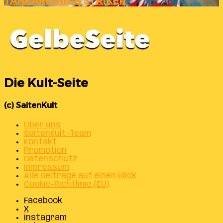
TANKARD/HIGH STRIKER
Die Kult-Seite
(c) SaitenKult
Über uns
SaitenKult-Team
Kontakt
Promotion
Datenschutz
Impressum
Alle Beiträge auf einen Blick
Cookie-Richtlinie (EU)
Facebook
X
Instagram