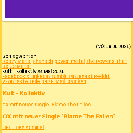
(VÖ: 18.06.2021)
Schlagwörter
Heavy Metal
Pharaoh
power metal
The Powers That
Be
US Metal
Kult - Kollektiv
28. Mai 2021
Facebook
X
LinkedIn
Tumblr
Pinterest
Reddit
VKontakte
Teile per E-Mail
Drucken
Kult - Kollektiv
OX mit neuer Single ´Blame The Fallen´
OX mit neuer Single ´Blame The Fallen´
LIFT - Der Admiral