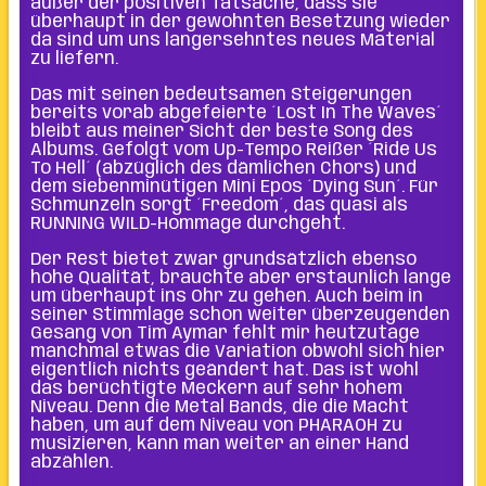
außer der positiven Tatsache, dass sie
überhaupt in der gewohnten Besetzung wieder
da sind um uns langersehntes neues Material
zu liefern.
Das mit seinen bedeutsamen Steigerungen
bereits vorab abgefeierte ´Lost In The Waves´
bleibt aus meiner Sicht der beste Song des
Albums. Gefolgt vom Up-Tempo Reißer ´Ride Us
To Hell´ (abzüglich des dämlichen Chors) und
dem siebenminütigen Mini Epos ´Dying Sun´. Für
Schmunzeln sorgt ´Freedom´, das quasi als
RUNNING WILD-Hommage durchgeht.
Der Rest bietet zwar grundsätzlich ebenso
hohe Qualität, brauchte aber erstaunlich lange
um überhaupt ins Ohr zu gehen. Auch beim in
seiner Stimmlage schon weiter überzeugenden
Gesang von Tim Aymar fehlt mir heutzutage
manchmal etwas die Variation obwohl sich hier
eigentlich nichts geändert hat. Das ist wohl
das berüchtigte Meckern auf sehr hohem
Niveau. Denn die Metal Bands, die die Macht
haben, um auf dem Niveau von PHARAOH zu
musizieren, kann man weiter an einer Hand
abzählen.