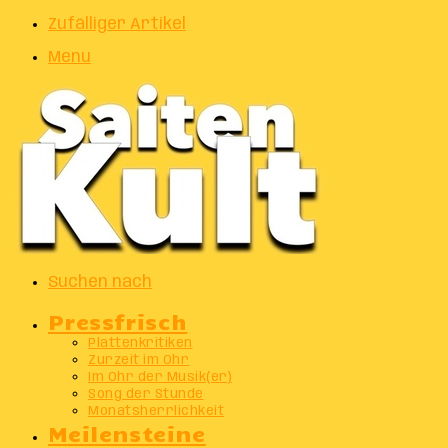
Zufälliger Artikel
Menu
Suchen nach
Pressfrisch
Plattenkritiken
Zurzeit im Ohr
Im Ohr der Musik(er)
Song der Stunde
Monatsherrlichkeit
Meilensteine