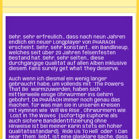
Sehr, sehr erfreulich… dass nach neun Jahren
endlich ein neuer Longplayer von PHARAOH
erscheint. Sehr, sehr konstant… ein Bandlineup,
welches seit über 20 Jahren felsenfesten
Bestand hat. Sehr, sehr selten… diese
durchgängige Qualität auf allen Alben inklusive
diesem. Fans surely get what they deserve.
Auch wenn ich diesmal ein wenig länger
gebraucht habe, um vollends mit ´The Powers
That Be´ warmzuwerden, haben sich
mittlerweile einige Ohrwürmer ins Gehirn
gebohrt. Da PHARAOH immer noch genau das
machen, für was man sie in unseren Kreisen
mit Hymnen wie ´Will We Rise´, Ohrwürmern wie
´Lost In The Waves´ (sofortige Euphorie als
auch sichere Bandidentifizierung ohne
Hinweise ist bei meiner Karin stets ein hoher
Qualitätsstandard), ´Ride Us To Hell´ oder ´I Can
Hear Them´ liebt, ist eine glasklare Sache, dass