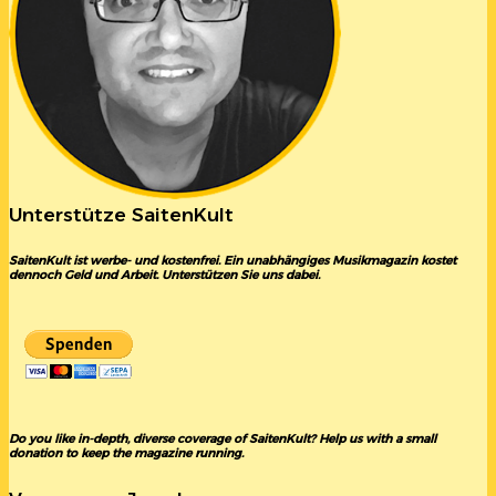
Unterstütze SaitenKult
SaitenKult ist werbe- und kostenfrei. Ein unabhängiges Musikmagazin kostet
dennoch Geld und Arbeit. Unterstützen Sie uns dabei.
Do you like in-depth, diverse coverage of SaitenKult? Help us with a small
donation to keep the magazine running.