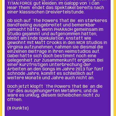
TITAN FORCE gut kleiden. Im Galopp von ´I Can
Hear Them´ endet das Spektakel bereits nach
einer klassischen Dreiviertelstunde.
Ob sich auf ´The Powers That Be´ ein stärkeres
Bandfeeling ausgebreitet und bemerkbar
gemacht hätte, wenn PHARAOH gemeinsam im
Studio gejammt und aufgenommen hätten,
bleibt am Ende Spekulation. Anstatt wie
gewohnt mit Matt Crooks in den MCR Studios in
Virginia aufzunehmen, nahmen sie diesmal die
einzelnen Beiträge in ihren Heimstudios auf.
Dabei hätte sich doch bestimmt noch eine
Gelegenheit zur Zusammenkunft ergeben. Bei
einer kurzfristigen Unterbrechung der
Arbeiten an den Songs im Jahre 2013 für fünf
schnöde Jahre, kommt es schließlich auf
weitere Monate und Jahre auch nicht an.
Doch jetzt klopft ´The Powers That Be´ an die
Tür des ausgehungerten Metallers, und da
wäre es unklug, diesem Scheibchen nicht zu
öffnen.
(8 Punkte)