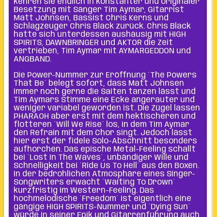
kehren sie endlich in konstanter und originaler
Besetzung mit Sänger Tim Aymar, Gitarrist
Matt Johnsen, Bassist Chris Kerns und
Schlagzeuger Chris Black zurück. Chris Black
hatte sich unterdessen aushäusig mit HIGH
SPIRITS, DAWNBRINGER und AKTOR die Zeit
vertrieben, Tim Aymar mit AYMARGEDDON und
ANGBAND.
Die Power-Nummer zur Eröffnung ´The Powers
That Be´ belegt sofort, dass Matt Johnsen
immer noch gerne die Saiten tanzen lässt und
Tim Aymars Stimme eine Ecke angerauter und
weniger variabel geworden ist. Die Zügel lassen
PHARAOH aber erst mit dem hektischeren und
flotteren ´Will We Rise´ los, in dem Tim Aymar
den Refrain mit dem Chor singt. Jedoch lässt
hier erst der fidele Solo-Abschnitt besonders
aufhorchen. Das epische Metal-Feeling schallt
bei ´Lost In The Waves´, unbändiger Wille und
Schnelligkeit bei ´Ride Us To Hell´ aus den Boxen.
In der bedrohlichen Atmosphäre eines Singer-
Songwriters erwacht ´Waiting To Drown´
kurzfristig im Western-Feeling. Das
hochmelodische ´Freedom´ ist eigentlich eine
gängige HIGH SPIRITS-Nummer und ´Dying Sun´
würde in seiner Epik und Gitarrenführung auch