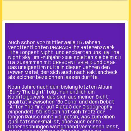
Auch schon vor mittlerweile 15 Jahren
veröffentlichten PHARAOH ihr Referenzwerk
´The Longest Night´ und eroberten uns ´By The
Night Sky´. Im Frühjahr 2008 spielten sie beim KIT
u.a. zusammen mit CRESCENT SHIELD und CAGE.
Das Dreigestirn rulte in diesen Jahren den
Power Metal, der sich auch nach Faktencheck
als solcher bezeichnen lassen durfte.
Neun Jahre nach dem bislang letzten Album
´Bury The Light´ folgt nun endlich ein
Nachfolgewerk, das sich aus meiner Sicht
qualitativ zwischen ´Be Gone´ und dem Debüt
´After The Fire´ auf Platz 3 der Discography
einpendelt. Stilistisch hat sich trotz der
langen Pause nicht viel getan, was zum einen
Qualitätsmerkmal ist, aber auch echte
Überraschungen weitgehend vermissen lässt,