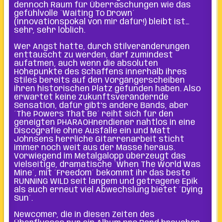
dennoch Raum für Überraschungen wie das
gefühlvolle ´Waiting To Drown´
(Innovationspokal von mir dafür!) bleibt ist…
sehr, sehr löblich.
Wer Angst hatte, durch Stilveränderungen
enttäuscht zu werden, darf zumindest
aufatmen, auch wenn die absoluten
Höhepunkte des Schaffens innerhalb ihres
Stiles bereits auf den Vorgängerscheiben
ihren historischen Platz gefunden haben. Also
erwartet keine zukunftsverändernde
Sensation, dafür gibt’s andere Bands, aber
´The Powers That Be´ reiht sich für den
geneigten PHARAOHnendiener nahtlos in eine
Discografie ohne Ausfälle ein und Matt
Johnsens herrliche Gitarrenarbeit sticht
immer noch weit aus der Masse heraus.
Vorwiegend im Metalgalopp überzeugt das
vielseitige, dramatische ´When The World Was
Mine´, mit ´Freedom´ bekommt ihr das beste
RUNNING WILD seit langem und getragene Epik
als auch erneut viel Abwechslung bietet ´Dying
Sun´.
Newcomer, die in diesen Zeiten des