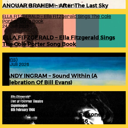
ANOUAR BRAHEM – After The Last Sky
ELLA FITZGERALD – Ella Fitzgerald Sings The Cole
Porter Song Book
24. Juli 2026
ELLA FITZGERALD – Ella Fitzgerald Sings
The Cole Porter Song Book
RANDY INGRAM – Sound Within (A Celebration Of Bill
Evans)
24. Juli 2026
RANDY INGRAM – Sound Within (A
Celebration Of Bill Evans)
ELLA FITZGERALD – Live At Falkoner Centre
Copenhagen 6th February 1966
23. Juli 2026
ELLA FITZGERALD – Live At Falkoner Centre
Copenhagen 6th February 1966