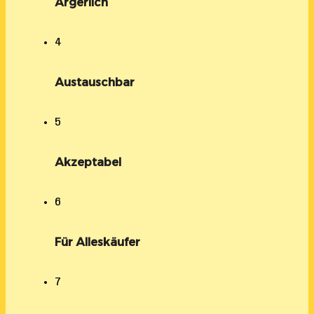
Ärgerlich
4
Austauschbar
5
Akzeptabel
6
Für Alleskäufer
7