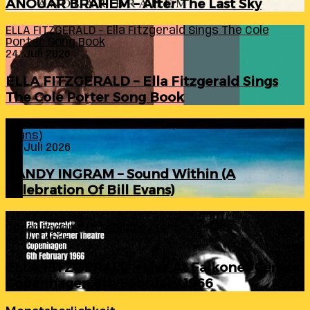
ANOUAR BRAHEM – After The Last Sky
ELLA FITZGERALD – Ella Fitzgerald Sings The Cole
Porter Song Book
24. Juli 2026
ELLA FITZGERALD – Ella Fitzgerald Sings
The Cole Porter Song Book
RANDY INGRAM – Sound Within (A Celebration Of Bill
Evans)
24. Juli 2026
RANDY INGRAM – Sound Within (A
Celebration Of Bill Evans)
ELLA FITZGERALD – Live At Falkoner Centre
Copenhagen 6th February 1966
23. Juli 2026
ELLA FITZGERALD – Live At Falkoner Centre
Copenhagen 6th February 1966