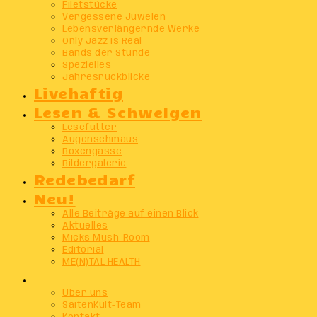
Filetstücke
Vergessene Juwelen
Lebensverlängernde Werke
Only Jazz Is Real
Bands der Stunde
Spezielles
Jahresrückblicke
Livehaftig
Lesen & Schwelgen
Lesefutter
Augenschmaus
Boxengasse
Bildergalerie
Redebedarf
Neu!
Alle Beiträge auf einen Blick
Aktuelles
Micks Mush-Room
Editorial
ME(N)TAL HEALTH
Info
Über uns
SaitenKult-Team