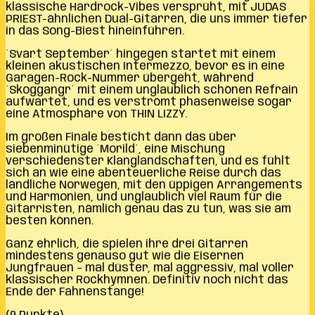
klassische Hardrock-Vibes versprüht, mit JUDAS
PRIEST-ähnlichen Dual-Gitarren, die uns immer tiefer
in das Song-Biest hineinführen.
´Svart September´ hingegen startet mit einem
kleinen akustischen Intermezzo, bevor es in eine
Garagen-Rock-Nummer übergeht, während
´Skoggangr´ mit einem unglaublich schönen Refrain
aufwartet, und es verströmt phasenweise sogar
eine Atmosphäre von THIN LIZZY.
Im großen Finale besticht dann das über
siebenminütige ´Morild´, eine Mischung
verschiedenster Klanglandschaften, und es fühlt
sich an wie eine abenteuerliche Reise durch das
ländliche Norwegen, mit den üppigen Arrangements
und Harmonien, und unglaublich viel Raum für die
Gitarristen, nämlich genau das zu tun, was sie am
besten können.
Ganz ehrlich, die spielen ihre drei Gitarren
mindestens genauso gut wie die Eisernen
Jungfrauen – mal düster, mal aggressiv, mal voller
klassischer Rockhymnen. Definitiv noch nicht das
Ende der Fahnenstange!