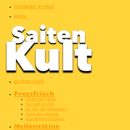
Zufälliger Artikel
Menu
Suchen nach
Pressfrisch
Plattenkritiken
Zurzeit im Ohr
Im Ohr der Musik(er)
Song der Stunde
Monatsherrlichkeit
Meilensteine