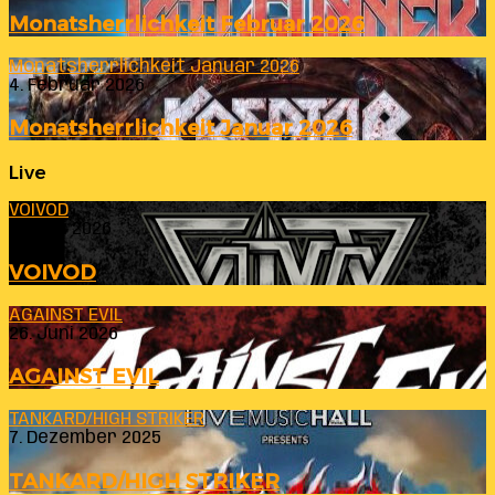
Monatsherrlichkeit Februar 2026
Monatsherrlichkeit Januar 2026
4. Februar 2026
Monatsherrlichkeit Januar 2026
Live
VOIVOD
23. Juli 2026
VOIVOD
AGAINST EVIL
26. Juni 2026
AGAINST EVIL
TANKARD/HIGH STRIKER
7. Dezember 2025
TANKARD/HIGH STRIKER