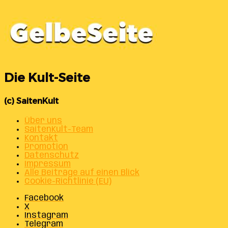
Die Kult-Seite
(c) SaitenKult
Über uns
SaitenKult-Team
Kontakt
Promotion
Datenschutz
Impressum
Alle Beiträge auf einen Blick
Cookie-Richtlinie (EU)
Facebook
X
Instagram
Telegram