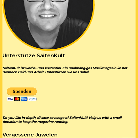
Unterstütze SaitenKult
SaitenKult ist werbe- und kostenfrei. Ein unabhängiges Musikmagazin kostet
dennoch Geld und Arbeit. Unterstützen Sie uns dabei.
Do you like in-depth, diverse coverage of SaitenKult? Help us with a small
donation to keep the magazine running.
Vergessene Juwelen