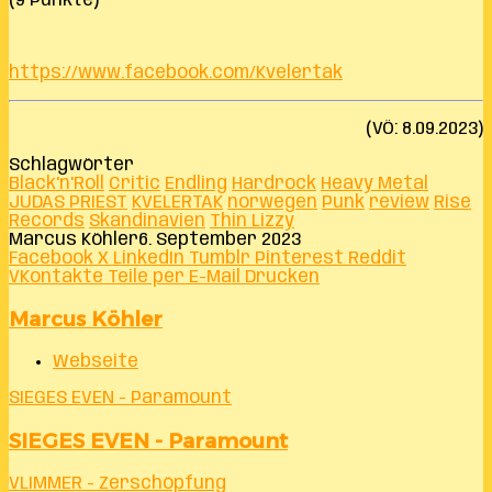
(9 Punkte)
https://www.facebook.com/Kvelertak
(VÖ: 8.09.2023)
Schlagwörter
Black'n'Roll
Critic
Endling
Hardrock
Heavy Metal
JUDAS PRIEST
KVELERTAK
norwegen
Punk
review
Rise
Records
Skandinavien
Thin Lizzy
Marcus Köhler
6. September 2023
Facebook
X
LinkedIn
Tumblr
Pinterest
Reddit
VKontakte
Teile per E-Mail
Drucken
Marcus Köhler
Webseite
SIEGES EVEN - Paramount
SIEGES EVEN - Paramount
VLIMMER - Zersch​ö​pfung