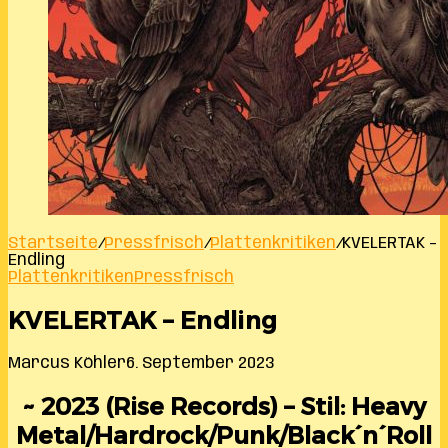
Startseite
/
Pressfrisch
/
Plattenkritiken
/
KVELERTAK –
Endling
Plattenkritiken
Pressfrisch
KVELERTAK – Endling
Marcus Köhler
6. September 2023
~ 2023 (Rise Records) – Stil: Heavy
Metal/Hardrock/Punk/Black´n´Roll