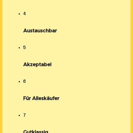
4
Austauschbar
5
Akzeptabel
6
Für Alleskäufer
7
Gutklassig