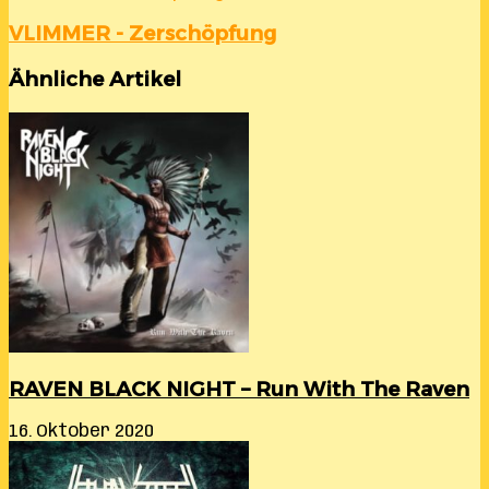
VLIMMER - Zersch​ö​pfung
Ähnliche Artikel
RAVEN BLACK NIGHT – Run With The Raven
16. Oktober 2020