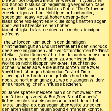
Die Ruhrpott-Speed Metaller werden in typischen
Old-School-Diskussion regelmäßig vergessen. Dabei
war ihr 1985 veröffentlichtes Debüt `The Enforcer`
zur richtigen Zeit am richtigen Ort. Schneller,
speediger Heavy Metal, hoher Gesang- der
klassische Mid-Eighties Mix. Die Songs hatten sogar
über weite Strecken einen hohen
Nachhaltigkeitsfaktor durch die mehrstimmigen
Refrains.
`The Enforcer` kam auch in den damaligen
Printmedien gut an und untermauerte den Eindruck
der zuvor im gleichen Jahr veröffentlichten EP `First
Strike`. „Noise Records“ hatten da auch wieder einen
guten Riecher und schlugen zu. Aber irgendwie
wollte es nicht klappen. WARRANT tauchten so
schnell wieder ab wie sie auftauchten. Ihre zwei
Veröffentlichungen haben den Test of Time
allerdings bestanden und gefallen heute immer
noch. Da hört man ganz gut, wo die „Jungen Wilden“
ihre ursprünglichen Einflüsse beziehen.
20 Jahre später meldete man sich mit Zweidrittel
des O-Line-ups zurück. Bei „Pure Steel Records“
lieferten sie 2014 ein neues Album mit dem Titel
`Metal Bridge` ab, das sogar über weite Strecken
den alten Geist im neuen Sound einfangen konnte.