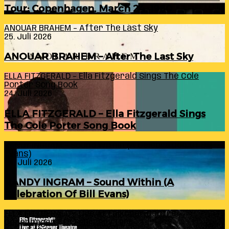
Tour: Copenhagen, March 24, 1960
ANOUAR BRAHEM – After The Last Sky
25. Juli 2026
ANOUAR BRAHEM – After The Last Sky
ELLA FITZGERALD – Ella Fitzgerald Sings The Cole
Porter Song Book
24. Juli 2026
ELLA FITZGERALD – Ella Fitzgerald Sings
The Cole Porter Song Book
RANDY INGRAM – Sound Within (A Celebration Of Bill
Evans)
24. Juli 2026
RANDY INGRAM – Sound Within (A
Celebration Of Bill Evans)
ELLA FITZGERALD – Live At Falkoner Centre
Copenhagen 6th February 1966