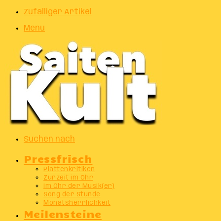
Zufälliger Artikel
Menu
Suchen nach
Pressfrisch
Plattenkritiken
Zurzeit im Ohr
Im Ohr der Musik(er)
Song der Stunde
Monatsherrlichkeit
Meilensteine