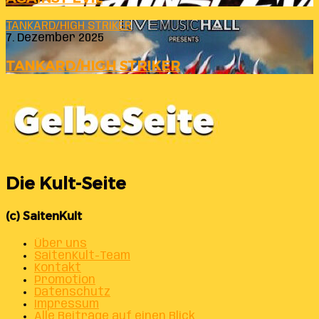
TANKARD/HIGH STRIKER
7. Dezember 2025
TANKARD/HIGH STRIKER
Die Kult-Seite
(c) SaitenKult
Über uns
SaitenKult-Team
Kontakt
Promotion
Datenschutz
Impressum
Alle Beiträge auf einen Blick