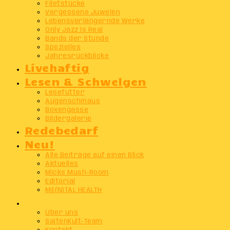
Filetstücke
Vergessene Juwelen
Lebensverlängernde Werke
Only Jazz Is Real
Bands der Stunde
Spezielles
Jahresrückblicke
Livehaftig
Lesen & Schwelgen
Lesefutter
Augenschmaus
Boxengasse
Bildergalerie
Redebedarf
Neu!
Alle Beiträge auf einen Blick
Aktuelles
Micks Mush-Room
Editorial
ME(N)TAL HEALTH
Info
Über uns
SaitenKult-Team