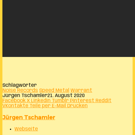
Schlagwörter
Noise Records
Speed Metal
Warrant
Jürgen Tschamler
21. August 2020
Facebook
X
LinkedIn
Tumblr
Pinterest
Reddit
VKontakte
Teile per E-Mail
Drucken
Jürgen Tschamler
Webseite