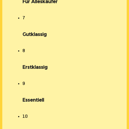
Für Alleskäufer
7
Gutklassig
8
Erstklassig
9
Essentiell
10