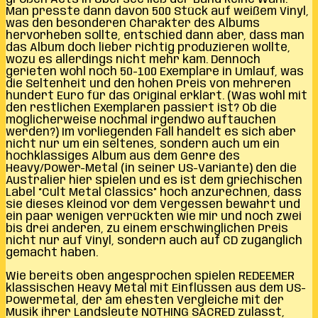
Man presste dann davon 500 Stück auf weißem Vinyl,
was den besonderen Charakter des Albums
hervorheben sollte, entschied dann aber, dass man
das Album doch lieber richtig produzieren wollte,
wozu es allerdings nicht mehr kam. Dennoch
gerieten wohl noch 50-100 Exemplare in Umlauf, was
die Seltenheit und den hohen Preis von mehreren
hundert Euro für das Original erklärt. (Was wohl mit
den restlichen Exemplaren passiert ist? Ob die
möglicherweise nochmal irgendwo auftauchen
werden?) Im vorliegenden Fall handelt es sich aber
nicht nur um ein seltenes, sondern auch um ein
hochklassiges Album aus dem Genre des
Heavy/Power-Metal (in seiner US-Variante) den die
Australier hier spielen und es ist dem griechischen
Label “Cult Metal Classics” hoch anzurechnen, dass
sie dieses Kleinod vor dem Vergessen bewahrt und
ein paar wenigen verrückten wie mir und noch zwei
bis drei anderen, zu einem erschwinglichen Preis
nicht nur auf Vinyl, sondern auch auf CD zugänglich
gemacht haben.
Wie bereits oben angesprochen spielen REDEEMER
klassischen Heavy Metal mit Einflüssen aus dem US-
Powermetal, der am ehesten Vergleiche mit der
Musik ihrer Landsleute NOTHING SACRED zulässt,