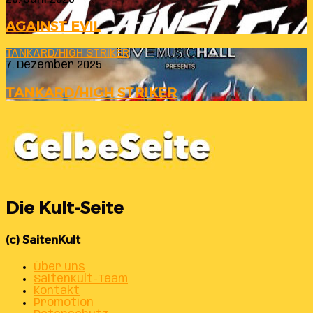
AGAINST EVIL
TANKARD/HIGH STRIKER
7. Dezember 2025
TANKARD/HIGH STRIKER
Die Kult-Seite
(c) SaitenKult
Über uns
SaitenKult-Team
Kontakt
Promotion