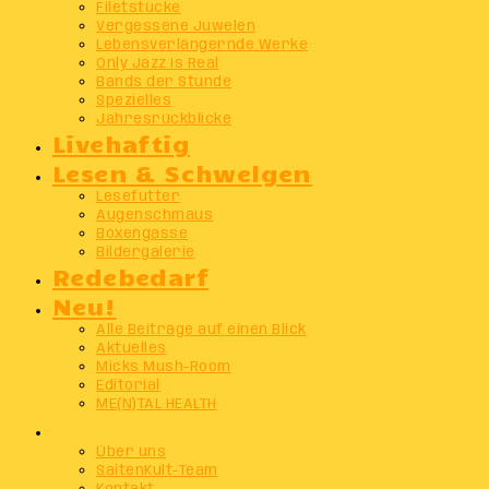
Filetstücke
Vergessene Juwelen
Lebensverlängernde Werke
Only Jazz Is Real
Bands der Stunde
Spezielles
Jahresrückblicke
Livehaftig
Lesen & Schwelgen
Lesefutter
Augenschmaus
Boxengasse
Bildergalerie
Redebedarf
Neu!
Alle Beiträge auf einen Blick
Aktuelles
Micks Mush-Room
Editorial
ME(N)TAL HEALTH
Info
Über uns
SaitenKult-Team