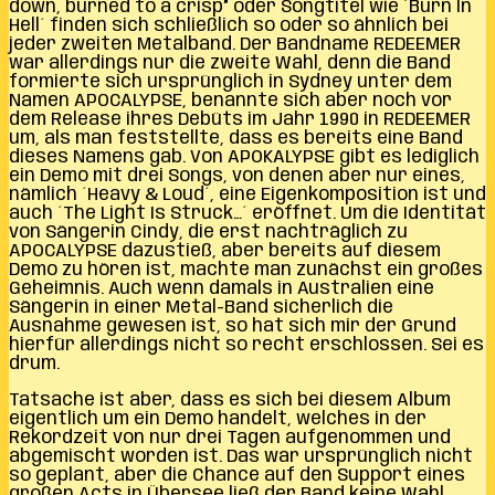
down, burned to a crisp” oder Songtitel wie ´Burn In
Hell´ finden sich schließlich so oder so ähnlich bei
jeder zweiten Metalband. Der Bandname REDEEMER
war allerdings nur die zweite Wahl, denn die Band
formierte sich ursprünglich in Sydney unter dem
Namen APOCALYPSE, benannte sich aber noch vor
dem Release ihres Debüts im Jahr 1990 in REDEEMER
um, als man feststellte, dass es bereits eine Band
dieses Namens gab. Von APOKALYPSE gibt es lediglich
ein Demo mit drei Songs, von denen aber nur eines,
nämlich ´Heavy & Loud´, eine Eigenkomposition ist und
auch ´The Light Is Struck…´ eröffnet. Um die Identität
von Sängerin Cindy, die erst nachträglich zu
APOCALYPSE dazustieß, aber bereits auf diesem
Demo zu hören ist, machte man zunächst ein großes
Geheimnis. Auch wenn damals in Australien eine
Sängerin in einer Metal-Band sicherlich die
Ausnahme gewesen ist, so hat sich mir der Grund
hierfür allerdings nicht so recht erschlossen. Sei es
drum.
Tatsache ist aber, dass es sich bei diesem Album
eigentlich um ein Demo handelt, welches in der
Rekordzeit von nur drei Tagen aufgenommen und
abgemischt worden ist. Das war ursprünglich nicht
so geplant, aber die Chance auf den Support eines
großen Acts in Übersee ließ der Band keine Wahl.