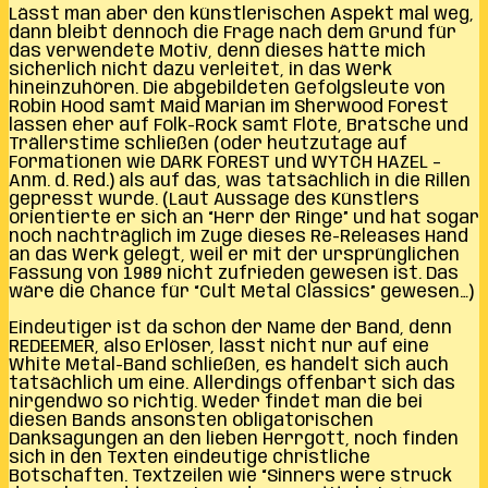
Lässt man aber den künstlerischen Aspekt mal weg,
dann bleibt dennoch die Frage nach dem Grund für
das verwendete Motiv, denn dieses hätte mich
sicherlich nicht dazu verleitet, in das Werk
hineinzuhören. Die abgebildeten Gefolgsleute von
Robin Hood samt Maid Marian im Sherwood Forest
lassen eher auf Folk-Rock samt Flöte, Bratsche und
Trällerstime schließen (oder heutzutage auf
Formationen wie DARK FOREST und WYTCH HAZEL –
Anm. d. Red.) als auf das, was tatsächlich in die Rillen
gepresst wurde. (Laut Aussage des Künstlers
orientierte er sich an “Herr der Ringe” und hat sogar
noch nachträglich im Zuge dieses Re-Releases Hand
an das Werk gelegt, weil er mit der ursprünglichen
Fassung von 1989 nicht zufrieden gewesen ist. Das
wäre die Chance für “Cult Metal Classics” gewesen…)
Eindeutiger ist da schon der Name der Band, denn
REDEEMER, also Erlöser, lässt nicht nur auf eine
White Metal-Band schließen, es handelt sich auch
tatsächlich um eine. Allerdings offenbart sich das
nirgendwo so richtig. Weder findet man die bei
diesen Bands ansonsten obligatorischen
Danksagungen an den lieben Herrgott, noch finden
sich in den Texten eindeutige christliche
Botschaften. Textzeilen wie “Sinners were struck