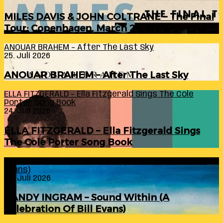
MILES DAVIS & JOHN COLTRANE – The Final
Tour: Copenhagen, March 24, 1960
ANOUAR BRAHEM – After The Last Sky
25. Juli 2026
ANOUAR BRAHEM – After The Last Sky
ELLA FITZGERALD – Ella Fitzgerald Sings The Cole
Porter Song Book
24. Juli 2026
ELLA FITZGERALD – Ella Fitzgerald Sings
The Cole Porter Song Book
RANDY INGRAM – Sound Within (A Celebration Of Bill
Evans)
24. Juli 2026
RANDY INGRAM – Sound Within (A
Celebration Of Bill Evans)