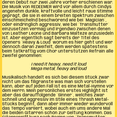
deren Debüt nur zwei Jahre vorher erschienen war.
Die Musik von REDEEMER wird vor allem durch Cindys
angenehm dunkle, kraftvolle und leicht raue Stimme
geprägt, die sie in einem breiten Spektrum zwischen
einschmeichelnd beschwörend wie bei ´Magician´,
oder eindringlich aggressiv, wie bei ´Transmutter´
einzusetzen vermag und irgendwo zwischen denen
von Leather Leone und Barbara Malteze anzusiedeln
ist. Aber eigentlich sagt bereits der Titel des
Openers ´Heavy & Loud´ worum es hier geht und wer
dennoch daran zweifelt, dem werden spätestens
beim tatkräftig vom Chor unterstützen Refrain alle
Zweifel genommen:
I need it heavy, need it loud
Mega metal, heavy and loud
Musikalisch handelt es sich bei diesem Stück zwar
nicht um das filigranste was man sich vorstellen
kann, aber auf jeden Fall ist es eine Metal-Hymne vor
dem Herrn. Mein persönliches erstes Highlight ist
aber das darauffolgende ´Sinner´, welches zwar
schnell und aggressiv im Stile eines Thrash Metal-
Stücks beginnt, dann aber immer wieder wundervoll
das Tempo variiert, wobei auch ein ums andere Mal
die beiden Gitarren schön zur Geltung kommen. Das