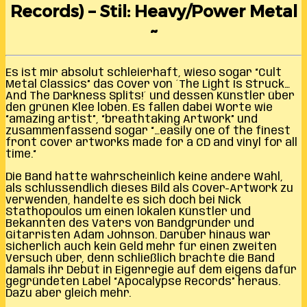
Records) – Stil: Heavy/Power Metal
~
Es ist mir absolut schleierhaft, wieso sogar “Cult
Metal Classics” das Cover von ´The Light Is Struck…
And The Darkness Splits!´ und dessen Künstler über
den grünen Klee loben. Es fallen dabei Worte wie
“amazing artist”, “breathtaking Artwork” und
zusammenfassend sogar “…easily one of the finest
front cover artworks made for a CD and vinyl for all
time.“
Die Band hatte wahrscheinlich keine andere Wahl,
als schlussendlich dieses Bild als Cover-Artwork zu
verwenden, handelte es sich doch bei Nick
Stathopoulos um einen lokalen Künstler und
Bekannten des Vaters von Bandgründer und
Gitarristen Adam Johnson. Darüber hinaus war
sicherlich auch kein Geld mehr für einen zweiten
Versuch über, denn schließlich brachte die Band
damals ihr Debüt in Eigenregie auf dem eigens dafür
gegründeten Label “Apocalypse Records” heraus.
Dazu aber gleich mehr.