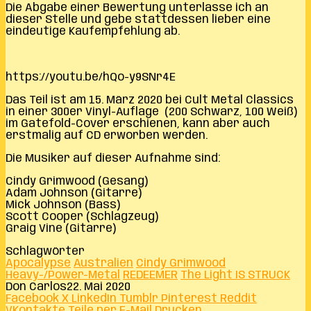
Die Abgabe einer Bewertung unterlasse ich an
dieser Stelle und gebe stattdessen lieber eine
eindeutige Kaufempfehlung ab.
https://youtu.be/hQo-y9SNr4E
Das Teil ist am 15. März 2020 bei Cult Metal Classics
in einer 300er Vinyl-Auflage (200 Schwarz, 100 Weiß)
im Gatefold-Cover erschienen, kann aber auch
erstmalig auf CD erworben werden.
Die Musiker auf dieser Aufnahme sind:
Cindy Grimwood (Gesang)
Adam Johnson (Gitarre)
Mick Johnson (Bass)
Scott Cooper (Schlagzeug)
Graig Vine (Gitarre)
Schlagwörter
Apocalypse
Australien
Cindy Grimwood
Heavy-/Power-Metal
REDEEMER
The Light IS STRUCK
Don Carlos
22. Mai 2020
Facebook
X
LinkedIn
Tumblr
Pinterest
Reddit
VKontakte
Teile per E-Mail
Drucken