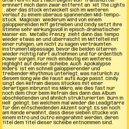
Gitarrenriff kurz nach Beginn von ´Transmutter´
erinnert mich dann zwar entfernt an ´Hit The Lights
´, aber das Stück entwickelt sich im weiteren
Verlauf zu einem überaus spannenden Mid-Tempo-
Stück. ´Magician´ wiederum wird von einem
galoppierenden Riff getrieben und Cindy setzt ihre
Stimme sehr wirkungsvoll in episch-dramatischer
Manier ein. ´Metallic Frenzy´ zieht dann das Tempo
wieder etwas an und überrascht im Mittelteil mit
einer ruhigen, um nicht zu sagen verträumten
Instrumentalpassage, bevor die beiden Gitarren
wieder richtig Fahrt aufnehmen und für ordentlich
Power sorgen. Für mich eindeutig ein weiteres
Highlight auf dieser Scheibe. Auch ´Apokalypse
Riders´ ist ein schnell galoppierender und
treibender Rhythmus unterlegt, was natürlich zu
diesem Song wie die Faust aufs Auge passt. Cindy
singt den Refrain dieses Stückes mit einer
derartigen Inbrunst ins Mikro, wie dies fast nur
noch dem Chor beim Refrain des dann das Album
abschließenden und ähnlich strukturierten ´Burn In
Hell´ gelingt, bei welchem mal wieder die Leadgitarre
für den entscheidenden Akzent sorgt. Es sei noch
am Rande erwähnt, dass diese sieben Stücke von
einem Intro und Outro eingerahmt werden, deren
Titel dem Titel dieser Scheibe entnommen sind.