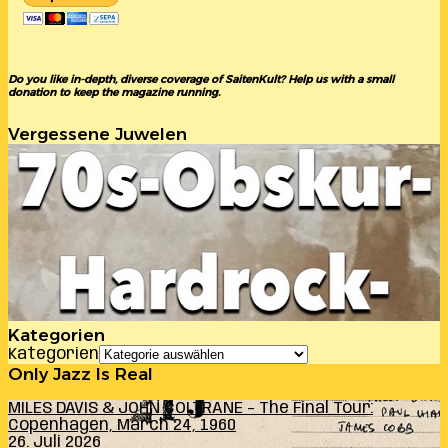
Do you like in-depth, diverse coverage of SaitenKult? Help us with a small
donation to keep the magazine running.
Vergessene Juwelen
Kategorien
Kategorien
Only Jazz Is Real
MILES DAVIS & JOHN COLTRANE – The Final Tour:
Copenhagen, March 24, 1960
26. Juli 2026