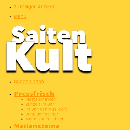
Zufälliger Artikel
Menu
Suchen nach
Pressfrisch
Plattenkritiken
Zurzeit im Ohr
Im Ohr der Musik(er)
Song der Stunde
Monatsherrlichkeit
Meilensteine