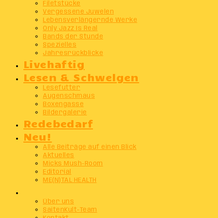
Filetstücke
Vergessene Juwelen
Lebensverlängernde Werke
Only Jazz Is Real
Bands der Stunde
Spezielles
Jahresrückblicke
Livehaftig
Lesen & Schwelgen
Lesefutter
Augenschmaus
Boxengasse
Bildergalerie
Redebedarf
Neu!
Alle Beiträge auf einen Blick
Aktuelles
Micks Mush-Room
Editorial
ME(N)TAL HEALTH
Info
Über uns
SaitenKult-Team