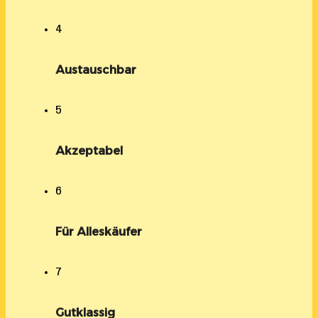
4
Austauschbar
5
Akzeptabel
6
Für Alleskäufer
7
Gutklassig