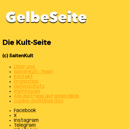
Die Kult-Seite
(c) SaitenKult
Über uns
SaitenKult-Team
Kontakt
Promotion
Datenschutz
Impressum
Alle Beiträge auf einen Blick
Cookie-Richtlinie (EU)
Facebook
X
Instagram
Telegram