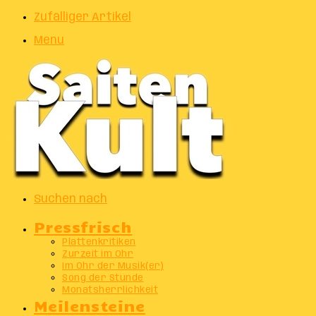
Zufälliger Artikel
Menu
Suchen nach
Pressfrisch
Plattenkritiken
Zurzeit im Ohr
Im Ohr der Musik(er)
Song der Stunde
Monatsherrlichkeit
Meilensteine