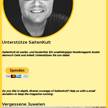
Unterstütze SaitenKult
SaitenKult ist werbe- und kostenfrei. Ein unabhängiges Musikmagazin kostet
dennoch Geld und Arbeit. Unterstützen Sie uns dabei.
Do you like in-depth, diverse coverage of SaitenKult? Help us with a small
donation to keep the magazine running.
Vergessene Juwelen