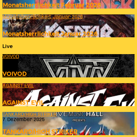
Monatsherrlichkeit Februar 2026
Monatsherrlichkeit Januar 2026
4. Februar 2026
Monatsherrlichkeit Januar 2026
Live
VOIVOD
23. Juli 2026
VOIVOD
AGAINST EVIL
26. Juni 2026
AGAINST EVIL
TANKARD/HIGH STRIKER
7. Dezember 2025
TANKARD/HIGH STRIKER