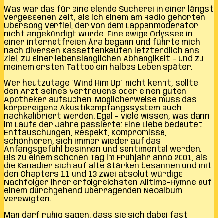
Was war das für eine elende Sucherei in einer längst
vergessenen Zeit, als ich einem am Radio gehörten
Übersong verfiel, der von dem Lappenmoderator
nicht angekündigt wurde. Eine ewige Odyssee in
einer internetfreien Ära begann und führte mich
nach diversen Kassettenkäufen letztendlich ans
Ziel, zu einer lebenslänglichen Abhängikeit – und zu
meinem ersten Tattoo ein halbes Leben später.
Wer heutzutage `Wind Him Up´ nicht kennt, sollte
den Arzt seines Vertrauens oder einen guten
Apotheker aufsuchen. Möglicherweise muss das
körpereigene Akustikempfangssystem auch
nachkalibriert werden. Egal – viele wissen, was dann
im Laufe der Jahre passierte: Eine Liebe bedeutet
Enttäuschungen, Respekt, Kompromisse,
schönhören, sich immer wieder auf das
Anfangsgefühl besinnen und sentimental werden.
Bis zu einem schönen Tag im Frühjahr anno 2001, als
die Kanadier sich auf alte Stärken besannen und mit
den Chapters 11 und 13 zwei absolut würdige
Nachfolger ihrer erfolgreichsten Alltime-Hymne auf
einem durchgehend überragenden Neoalbum
verewigten.
Man darf ruhig sagen, dass sie sich dabei fast