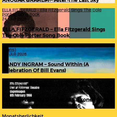
ANOUAR BRAHEM – After The Last Sky
ELLA FITZGERALD – Ella Fitzgerald Sings The Cole
Porter Song Book
24. Juli 2026
ELLA FITZGERALD – Ella Fitzgerald Sings
The Cole Porter Song Book
RANDY INGRAM – Sound Within (A Celebration Of Bill
Evans)
24. Juli 2026
RANDY INGRAM – Sound Within (A
Celebration Of Bill Evans)
ELLA FITZGERALD – Live At Falkoner Centre
Copenhagen 6th February 1966
23. Juli 2026
ELLA FITZGERALD – Live At Falkoner Centre
Copenhagen 6th February 1966
Monatsherlichkeit