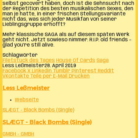
selbst gecovert haben, doch ist die Sehnsucht nach
der Repetition des besten musikalischen Sexes, den
man je hatte, in einer frischen Stellungsvariante
nicht das, was sich jeder Musikfan von seiner
Lieblingsgruppe erhofft?
Mehr klassische SAGA als auf diesem späten Werk
geht nicht. Jetzt sowieso nimmer. R.I.P. old friends –
glad you’re still alive.
Schlagwörter
Filetstück des Tages
House Of Cards
Saga
Less Leßmeister
28. April 2019
Facebook
X
LinkedIn
Tumblr
Pinterest
Reddit
VKontakte
Teile per E-Mail
Drucken
Less Leßmeister
Webseite
SLÆGT - Black Bombs (Single)
SLÆGT - Black Bombs (Single)
GMBH - GMBH