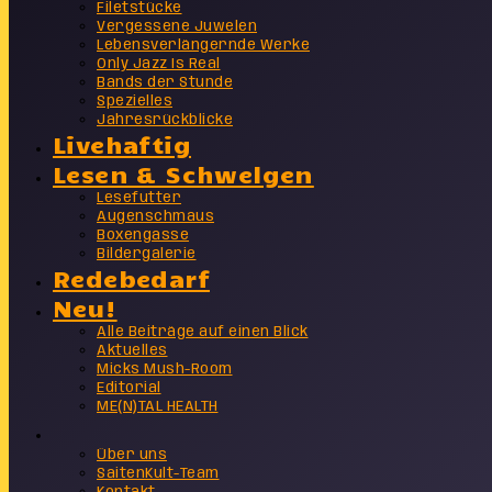
Filetstücke
Vergessene Juwelen
Lebensverlängernde Werke
Only Jazz Is Real
Bands der Stunde
Spezielles
Jahresrückblicke
Livehaftig
Lesen & Schwelgen
Lesefutter
Augenschmaus
Boxengasse
Bildergalerie
Redebedarf
Neu!
Alle Beiträge auf einen Blick
Aktuelles
Micks Mush-Room
Editorial
ME(N)TAL HEALTH
Info
Über uns
SaitenKult-Team