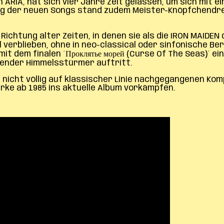
 ARIA, hat sich vier Jahre Zeit gelassen, um sich mit 
ung der neuen Songs stand zudem Meister-Knöpfchendre
Richtung alter Zeiten, in denen sie als die IRON MAIDE
il verblieben, ohne in neo-classical oder sinfonische Ber
mit dem finalen ´Проклятье морей (Curse Of The Seas)´ e
ltender Himmelsstürmer auftritt.
s nicht völlig auf klassischer Linie nachgegangenen K
erke ab 1985 ins aktuelle Album vorkämpfen.