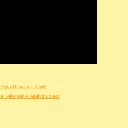
l
Ария
Проклятье морей
te
Teile per E-Mail
Drucken