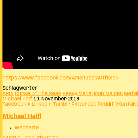
https://www.facebook.com/AriaRussiaOfficial/
Schlagwörter
ARIA
Curse Of The Seas
Heavy Metal
Iron Maiden
Meta
Michael Haifl
19. November 2018
Facebook
X
LinkedIn
Tumblr
Pinterest
Reddit
VKontak
Michael Haifl
Webseite