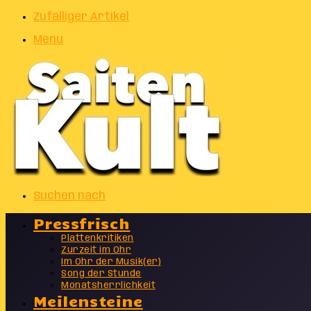
Zufälliger Artikel
Menu
Suchen nach
Pressfrisch
Plattenkritiken
Zurzeit im Ohr
Im Ohr der Musik(er)
Song der Stunde
Monatsherrlichkeit
Meilensteine