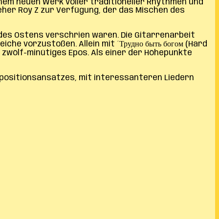
einem neuen Werk voller traditioneller Rhythmen und
her Roy Z zur Verfügung, der das Mischen des
N des Ostens verschrien waren. Die Gitarrenarbeit
eiche vorzustoßen. Allein mit ´Трудно быть богом (Hard
in zwölf-minütiges Epos. Als einer der Höhepunkte
ompositionsansatzes, mit interessanteren Liedern