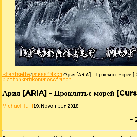
Startseite
/
Pressfrisch
/
Ария [ARIA] – Проклятье морей 
Plattenkritiken
Pressfrisch
Ария [ARIA] – Проклятье морей [Cur
Michael Haifl
19. November 2018
~ 