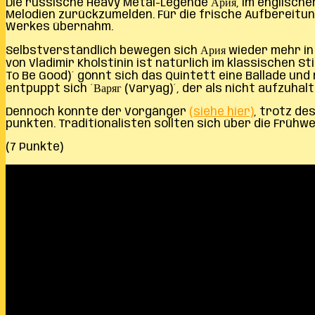
Die russische Heavy Metal-Legende Ария, im englischen
Melodien zurückzumelden. Für die frische Aufbereit
Werkes übernahm.
Selbstverständlich bewegen sich Ария wieder mehr in 
von Vladimir Kholstinin ist natürlich im klassischen St
To Be Good)´ gönnt sich das Quintett eine Ballade und 
entpuppt sich ´Варяг (Varyag)´, der als nicht aufzuha
Dennoch konnte der Vorgänger
(siehe hier)
, trotz de
punkten. Traditionalisten sollten sich über die Frühw
(7 Punkte)