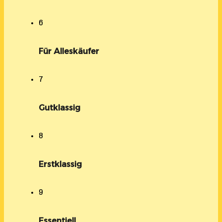
6
Für Alleskäufer
7
Gutklassig
8
Erstklassig
9
Essentiell