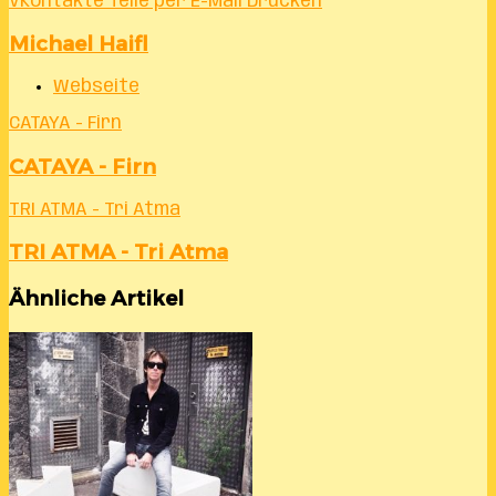
VKontakte
Teile per E-Mail
Drucken
Michael Haifl
Webseite
CATAYA - Firn
CATAYA - Firn
TRI ATMA - Tri Atma
TRI ATMA - Tri Atma
Ähnliche Artikel