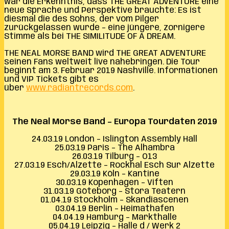
war die Erkenntnis, dass THE GREAT ADVENTURE eine
neue Sprache und Perspektive brauchte: Es ist
diesmal die des Sohns, der vom Pilger
zurückgelassen wurde – eine jüngere, zornigere
Stimme als bei THE SIMILITUDE OF A DREAM.
THE NEAL MORSE BAND wird THE GREAT ADVENTURE
seinen Fans weltweit live nahebringen. Die Tour
beginnt am 3. Februar 2019 Nashville. Informationen
und VIP Tickets gibt es
über
www.radiantrecords.com
.
The Neal Morse Band – Europa Tourdaten 2019
24.03.19 London – Islington Assembly Hall
25.03.19 Paris – The Alhambra
26.03.19 Tilburg – O13
27.03.19 Esch/Alzette – Rockhal Esch Sur Alzette
29.03.19 Köln – Kantine
30.03.19 Kopenhagen – Viften
31.03.19 Göteborg – Stora Teatern
01.04.19 Stockholm – Skandiascenen
03.04.19 Berlin – Heimathafen
04.04.19 Hamburg – Markthalle
05.04.19 Leipzig – Halle d / Werk 2