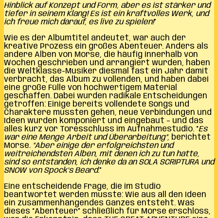
Hinblick auf Konzept und Form, aber es ist stärker und
tiefer in seinem Klang! Es ist ein kraftvolles Werk, und
ich freue mich darauf, es live zu spielen!
”
Wie es der Albumtitel andeutet, war auch der
kreative Prozess ein großes Abenteuer. Anders als
andere Alben von Morse, die häufig innerhalb von
Wochen geschrieben und arrangiert wurden, haben
die Weltklasse-Musiker diesmal fast ein Jahr damit
verbracht, das Album zu vollenden, und haben dabei
eine große Fülle von hochwertigem Material
geschaffen. Dabei wurden radikale Entscheidungen
getroffen: Einige bereits vollendete Songs und
Charaktere mussten gehen, neue Verbindungen und
Ideen wurden komponiert und eingebaut – und das
alles kurz vor Toresschluss im Aufnahmestudio. “
Es
war eine Menge Arbeit und Überarbeitung”,
berichtet
Morse
. “Aber einige der erfolgreichsten und
weitreichendsten Alben, mit denen ich zu tun hatte,
sind so entstanden, ich denke da an SOLA SCRIPTURA und
SNOW von Spock’s Beard
.”
Eine entscheidende Frage, die im Studio
beantwortet werden musste: Wie aus all den Ideen
ein zusammenhängendes Ganzes entsteht. Was
dieses “Abenteuer” schließlich für Morse erschloss,