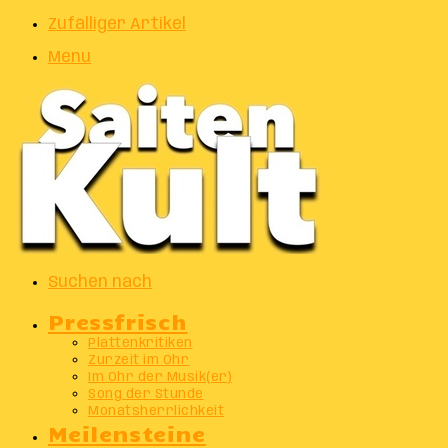
Zufälliger Artikel
Menu
Suchen nach
Pressfrisch
Plattenkritiken
Zurzeit im Ohr
Im Ohr der Musik(er)
Song der Stunde
Monatsherrlichkeit
Meilensteine