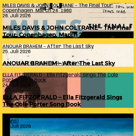
MILES DAVIS & JOHN COLTRANE – The Final Tour:
Copenhagen, March 24, 1960
26. Juli 2026
MILES DAVIS & JOHN COLTRANE – The Final
Tour: Copenhagen, March 24, 1960
ANOUAR BRAHEM – After The Last Sky
25. Juli 2026
ANOUAR BRAHEM – After The Last Sky
ELLA FITZGERALD – Ella Fitzgerald Sings The Cole
Porter Song Book
24. Juli 2026
ELLA FITZGERALD – Ella Fitzgerald Sings
The Cole Porter Song Book
RANDY INGRAM – Sound Within (A Celebration Of Bill
Evans)
24. Juli 2026