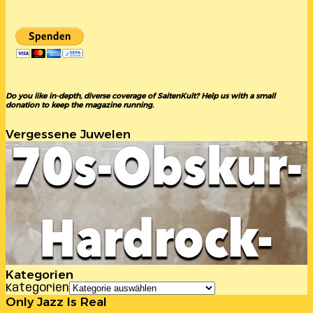
Do you like in-depth, diverse coverage of SaitenKult? Help us with a small
donation to keep the magazine running.
Vergessene Juwelen
Kategorien
Kategorien
Only Jazz Is Real