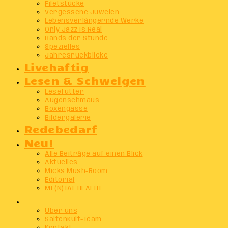
Filetstücke
Vergessene Juwelen
Lebensverlängernde Werke
Only Jazz Is Real
Bands der Stunde
Spezielles
Jahresrückblicke
Livehaftig
Lesen & Schwelgen
Lesefutter
Augenschmaus
Boxengasse
Bildergalerie
Redebedarf
Neu!
Alle Beiträge auf einen Blick
Aktuelles
Micks Mush-Room
Editorial
ME(N)TAL HEALTH
Info
Über uns
SaitenKult-Team