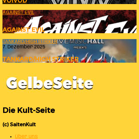
VOIVOD
AGAINST EVIL
26. Juni 2026
AGAINST EVIL
TANKARD/HIGH STRIKER
7. Dezember 2025
TANKARD/HIGH STRIKER
Die Kult-Seite
(c) SaitenKult
Über uns