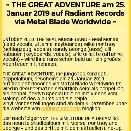
~ THE GREAT ADVENTURE am 25.
Januar 2019 auf Radiant Records
via Metal Blade Worldwide ~
Oktober 2018. THE NEAL MORSE BAND – Neal Morse
(Lead Vocals, Gitarre, Keyboards), Mike Portnoy
(Schlagzeug, Vocals), Randy George (Bass), Bill
Hubauer (Keyboards, vocals), Eric Gillette (Gitarre,
Vocals) – wird ihre Fans schon bald auf ein großes
Abenteuer mitnehmen:
THE GREAT ADVENTURE, ihr jüngstes Konzept-
Doppelalbum, erscheint am 25. Januar 2019
auf Radiant Records via Metal Blade Worldwide. Es
wird in drei Formaten erhältlich sein: als Doppel-CD,
als Doppel-CD/DVD Special Edition mit Videos vom
Making-of des Albums und als Triple-
Vinyl. Vorbestellungen sind ab dem 4. Dezember über
die Website von
Radiant Records
möglich.
Der Nachfolger von THE SIMILITUDE OF A DREAM ist
das neunte Studioalbum mit Morse, Portnoy und
George – und das dritte mit dem aktuellen Line-Up.