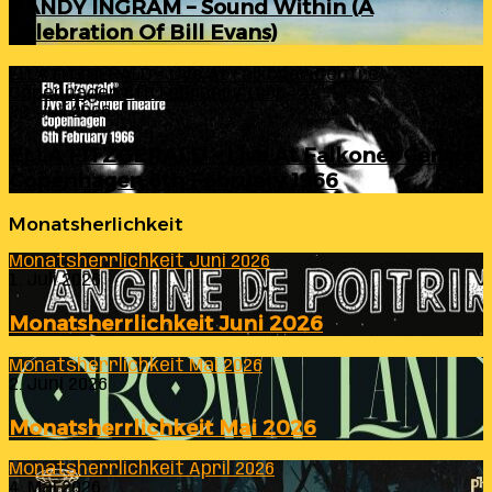
RANDY INGRAM – Sound Within (A
Celebration Of Bill Evans)
ELLA FITZGERALD – Live At Falkoner Centre
Copenhagen 6th February 1966
23. Juli 2026
ELLA FITZGERALD – Live At Falkoner Centre
Copenhagen 6th February 1966
Monatsherlichkeit
Monatsherrlichkeit Juni 2026
1. Juli 2026
Monatsherrlichkeit Juni 2026
Monatsherrlichkeit Mai 2026
2. Juni 2026
Monatsherrlichkeit Mai 2026
Monatsherrlichkeit April 2026
4. Mai 2026