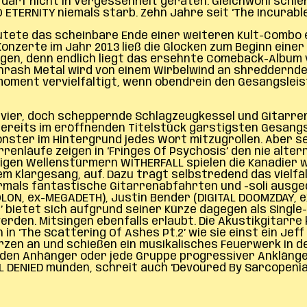
d darf nicht in Vergessenheit geraten. Gleichwohl schie
ETERNITY niemals starb. Zehn Jahre seit ‘The Incurable 
 läutete das scheinbare Ende einer weiteren Kult-Comb
nzerte im Jahr 2013 ließ die Glocken zum Beginn einer
n, denn endlich liegt das ersehnte Comeback-Album vor.
hrash Metal wird von einem Wirbelwind an shreddernde
ksmoment vervielfältigt, wenn obendrein den Gesangsle
avier, doch scheppernde Schlagzeugkessel und Gitarrenn
bereits im eröffnenden Titelstück garstigsten Gesang
onster im Hintergrund jedes Wort mitzugrollen
. Aber s
enläufe zeigen in ‘Fringes Of Psychosis’ den nie alter
hrigen Wellenstürmern WITHERFALL spielen die Kanadier 
 Klargesang, auf. Dazu trägt selbstredend das vielfä
rmals fantastische Gitarrenabfahrten und -soli ausgeda
OLON, ex-MEGADETH), Justin Bender (DIGITAL DOOMZDAY, e
 bietet sich aufgrund seiner Kürze dagegen als Single-
den. Mitsingen ebenfalls erlaubt. Die Akustikgitarre 
 in ‘The Scattering Of Ashes Pt.2’ wie sie einst ein Je
erzen an und schießen ein musikalisches Feuerwerk in 
den Anhänger oder jede Gruppe progressiver Anklänge 
 DENIED munden, schreit auch ‘Devoured By Sarcopenia