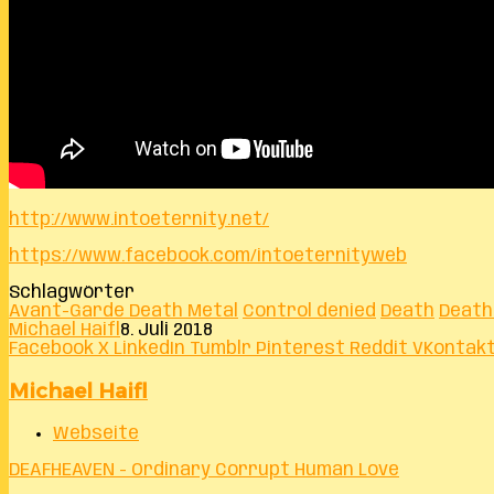
http://www.intoeternity.net/
https://www.facebook.com/intoeternityweb
Schlagwörter
Avant-Garde Death Metal
Control denied
Death
Death
Michael Haifl
8. Juli 2018
Facebook
X
LinkedIn
Tumblr
Pinterest
Reddit
VKontak
Michael Haifl
Webseite
DEAFHEAVEN - Ordinary Corrupt Human Love