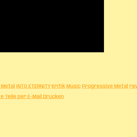
 Metal
INTO ETERNITY
Kritik
Music
Progressive Metal
re
te
Teile per E-Mail
Drucken