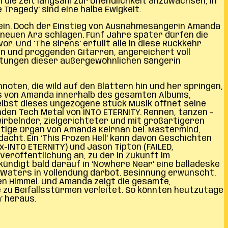
n die Zeit langsam zur Unendlichkeit anzuwachsen, in
Tragedy’ sind eine halbe Ewigkeit.
o ein. Doch der Einstieg von Ausnahmesängerin Amanda
 neuen Ära schlagen. Fünf Jahre später dürfen die
 Und ‘The Sirens’ erfüllt alle in diese Rückkehr
n und proggenden Gitarren, angereichert voll
istungen dieser außergewöhnlichen Sängerin
oten, die wild auf den Blättern hin und her springen,
s von Amanda innerhalb des gesamten Albums,
elbst dieses ungezogene Stück Musik öffnet seine
nden Tech Metal von INTO ETERNITY. Rennen, tanzen –
wirbelnder, zielgerichteter und mit großartigeren
ltige Organ von Amanda Keirnan bei. Mastermind,
cht. Ein ‘This Frozen Hell’ kann davon Geschichten
x-INTO ETERNITY) und Jason Tipton (FAILED,
Veröffentlichung an, zu der in Zukunft im
kündigt bald darauf in ‘Nowhere Near’ eine balladeske
ff Waters in Vollendung darbot. Besinnung erwünscht.
den Himmel. Und Amanda zeigt die gesamte,
zu Beifallsstürmen verleitet. So könnten heutzutage
’ heraus.