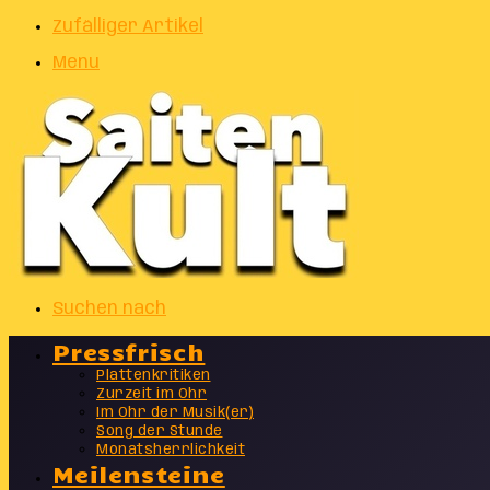
Zufälliger Artikel
Menu
Suchen nach
Pressfrisch
Plattenkritiken
Zurzeit im Ohr
Im Ohr der Musik(er)
Song der Stunde
Monatsherrlichkeit
Meilensteine