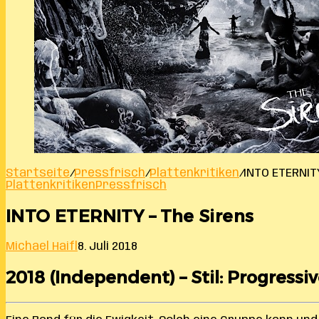
Startseite
/
Pressfrisch
/
Plattenkritiken
/
INTO ETERNIT
Plattenkritiken
Pressfrisch
INTO ETERNITY – The Sirens
Michael Haifl
8. Juli 2018
2018 (Independent) – Stil: Progressi