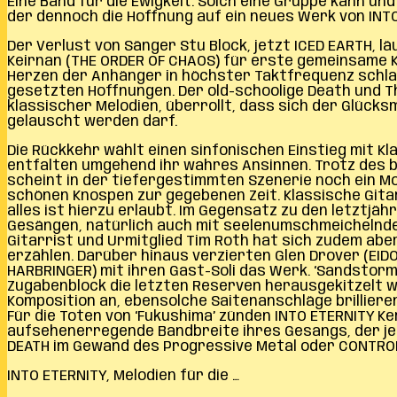
Eine Band für die Ewigkeit. Solch eine Gruppe kann un
der dennoch die Hoffnung auf ein neues Werk von INTO 
Der Verlust von Sänger Stu Block, jetzt ICED EARTH,
Keirnan (THE ORDER OF CHAOS) für erste gemeinsame Ko
Herzen der Anhänger in höchster Taktfrequenz schlage
gesetzten Hoffnungen. Der old-schoolige Death und T
klassischer Melodien, überrollt, dass sich der Glüc
gelauscht werden darf.
Die Rückkehr wählt einen sinfonischen Einstieg mit Kl
entfalten umgehend ihr wahres Ansinnen.
Trotz des 
scheint in der tiefergestimmten Szenerie noch ein M
schönen Knospen zur gegebenen Zeit. Klassische Gitarr
alles ist hierzu erlaubt. Im Gegensatz zu den letztjä
Gesängen, natürlich auch mit seelenumschmeichelndem
Gitarrist und Urmitglied Tim Roth hat sich zudem abe
erzählen. Darüber hinaus verzierten Glen Drover (EID
HARBRINGER) mit ihren Gast-Soli das Werk. ‘Sandstorm’
Zugabenblock die letzten Reserven herausgekitzelt wer
Komposition an, ebensolche Saitenanschläge brillieren
Für die Toten von ‘Fukushima’ zünden INTO ETERNITY K
aufsehenerregende Bandbreite ihres Gesangs, der je
DEATH im Gewand des Progressive Metal oder CONTROL
INTO ETERNITY, Melodien für die …