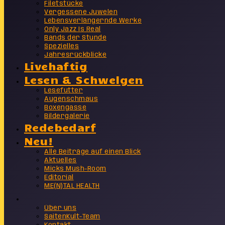
Filetstücke
Vergessene Juwelen
Lebensverlängernde Werke
Only Jazz Is Real
Bands der Stunde
Spezielles
Jahresrückblicke
Livehaftig
Lesen & Schwelgen
Lesefutter
Augenschmaus
Boxengasse
Bildergalerie
Redebedarf
Neu!
Alle Beiträge auf einen Blick
Aktuelles
Micks Mush-Room
Editorial
ME(N)TAL HEALTH
Info
Über uns
SaitenKult-Team