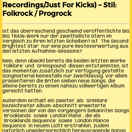
Recordings/Just For Kicks) – Stil:
Folkrock / Progrock
Ist das überraschend geschwind veröffentlichte BIG
BIG TRAIN-Werk nur der zweithellste Stern im
Vergleich zu ihren letzten Scheiben? Ist ´The Second
Brightest Star´ nur eine pure Resteverwertung aus
den letzten Aufnahme-Sessions?
Nein, denn obwohl bereits die beiden letzten Werke
´Folklore´ und ´Grimspound´ diesen entstammten, ist
das momentan zusätzlich zur Verfügung gestellte
Songmaterial keinesfalls nur zweitklassig. Vor allem
präsentieren die Briten sieben neue Songs, die
alleine bereits zu einem nahezu vollwertigen Album
gereicht hätten.
Außerdem enthält ein zweiter, als ´Grimlore´
bezeichneter Album-Abschnitt erweiterte
Versionen der von den Vorgängern bekannten Songs
´Brooklands´ sowie ´London Plane´, die als
´Brooklands Sequence´ sowie ´London Plance
Sequence´ in neuem Licht erstrahlen, zudem
natürlich unwidersprechlich herausragende Songs