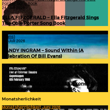
Porter Song Book
24. Juli 2026
ELLA FITZGERALD – Ella Fitzgerald Sings
The Cole Porter Song Book
RANDY INGRAM – Sound Within (A Celebration Of Bill
Evans)
24. Juli 2026
RANDY INGRAM – Sound Within (A
Celebration Of Bill Evans)
ELLA FITZGERALD – Live At Falkoner Centre
Copenhagen 6th February 1966
23. Juli 2026
ELLA FITZGERALD – Live At Falkoner Centre
Copenhagen 6th February 1966
Monatsherlichkeit
Monatsherrlichkeit Juni 2026