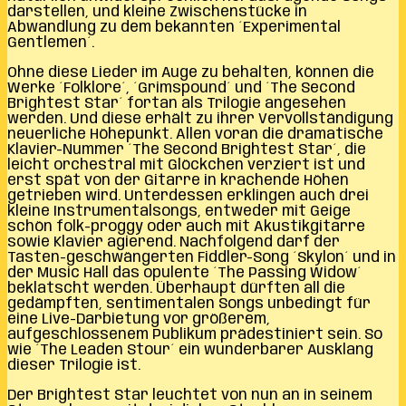
darstellen, und kleine Zwischenstücke in
Abwandlung zu dem bekannten ´Experimental
Gentlemen´.
Ohne diese Lieder im Auge zu behalten, können die
Werke ´Folklore´, ´Grimspound´ und ´The Second
Brightest Star´ fortan als Trilogie angesehen
werden. Und diese erhält zu ihrer Vervollständigung
neuerliche Höhepunkt. Allen voran die dramatische
Klavier-Nummer ´The Second Brightest Star´, die
leicht orchestral mit Glöckchen verziert ist und
erst spät von der Gitarre in krachende Höhen
getrieben wird. Unterdessen erklingen auch drei
kleine Instrumentalsongs, entweder mit Geige
schön folk-proggy oder auch mit Akustikgitarre
sowie Klavier agierend. Nachfolgend darf der
Tasten-geschwängerten Fiddler-Song ´Skylon´ und in
der Music Hall das opulente ´The Passing Widow´
beklatscht werden. Überhaupt dürften all die
gedämpften, sentimentalen Songs unbedingt für
eine Live-Darbietung vor größerem,
aufgeschlossenem Publikum prädestiniert sein. So
wie ´The Leaden Stour´ ein wunderbarer Ausklang
dieser Trilogie ist.
Der Brightest Star leuchtet von nun an in seinem