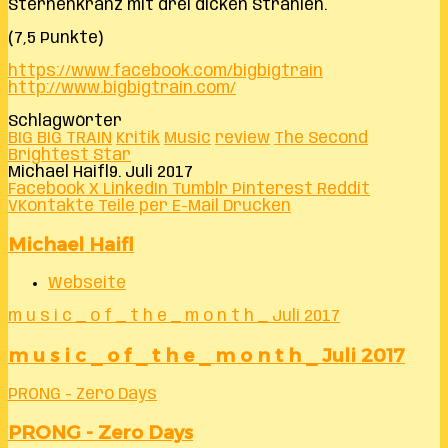
Sternenkranz mit drei dicken Strahlen.
(7,5 Punkte)
https://www.facebook.com/bigbigtrain
http://www.bigbigtrain.com/
Schlagwörter
BIG BIG TRAIN
Kritik
Music
review
The Second
Brightest Star
Michael Haifl
9. Juli 2017
Facebook
X
LinkedIn
Tumblr
Pinterest
Reddit
VKontakte
Teile per E-Mail
Drucken
Michael Haifl
Webseite
m u s i c _ o f _ t h e _ m o n t h _ Juli 2017
m u s i c _ o f _ t h e _ m o n t h _ Juli 2017
PRONG - Zero Days
PRONG - Zero Days