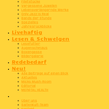
Filetstücke
Vergessene Juwelen
Lebensverlängernde Werke
Only Jazz Is Real
Bands der Stunde
Spezielles
Jahresrückblicke
Livehaftig
Lesen & Schwelgen
Lesefutter
Augenschmaus
Boxengasse
Bildergalerie
Redebedarf
Neu!
Alle Beiträge auf einen Blick
Aktuelles
Micks Mush-Room
Editorial
ME(N)TAL HEALTH
Info
Über uns
SaitenKult-Team