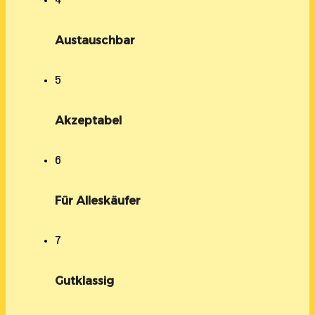
4
Austauschbar
5
Akzeptabel
6
Für Alleskäufer
7
Gutklassig