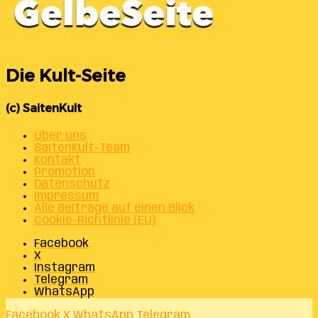
Die Kult-Seite
(c) SaitenKult
Über uns
SaitenKult-Team
Kontakt
Promotion
Datenschutz
Impressum
Alle Beiträge auf einen Blick
Cookie-Richtlinie (EU)
Facebook
X
Instagram
Telegram
WhatsApp
Facebook
X
WhatsApp
Telegram