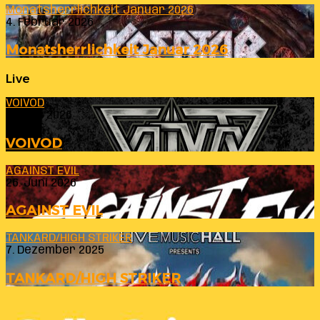
Monatsherrlichkeit Januar 2026
4. Februar 2026
Monatsherrlichkeit Januar 2026
Live
VOIVOD
23. Juli 2026
VOIVOD
AGAINST EVIL
26. Juni 2026
AGAINST EVIL
TANKARD/HIGH STRIKER
7. Dezember 2025
TANKARD/HIGH STRIKER