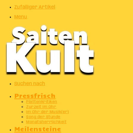
Zufälliger Artikel
Menu
Suchen nach
Pressfrisch
Plattenkritiken
Zurzeit im Ohr
Im Ohr der Musik(er)
Song der Stunde
Monatsherrlichkeit
Meilensteine