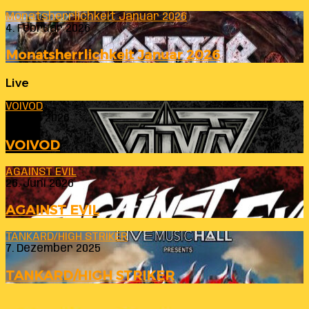
Monatsherrlichkeit Januar 2026
4. Februar 2026
Monatsherrlichkeit Januar 2026
Live
VOIVOD
23. Juli 2026
VOIVOD
AGAINST EVIL
26. Juni 2026
AGAINST EVIL
TANKARD/HIGH STRIKER
7. Dezember 2025
TANKARD/HIGH STRIKER