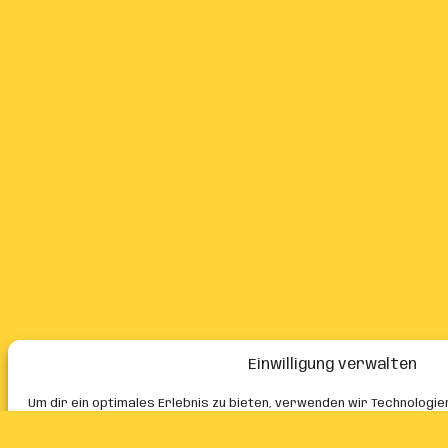
Einwilligung verwalten
Um dir ein optimales Erlebnis zu bieten, verwenden wir Technologie
Geräteinformationen zu speichern und/oder darauf zuzugreifen. W
zustimmst, können wir Daten wie das Surfverhalten oder eindeutig