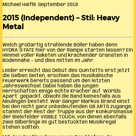
Michael Haifl
9. September 2016
2015 (Independent) – Stil: Heavy
Metal
Welch großartig strahlende Böller haben denn
HYDRA´S FATE hier von der Rampe starten lassen? Ein
Himmel voller Raketen und krachender Granaten in
Bodennähe – und dies mitten im Jahr.
Leider erreicht das Debüt des Quintetts erst jetzt
die Gelben Seiten, erschien das musikalische
Feuerwerk bereits passend um den letzten
Jahreswechsel. Dabei haben die jungen
Herrschaften einige echte Kracher auf ´Worlds
Apart´ gepackt, obwohl die Band keinesfalls aus
Neulingen besteht. War Sänger Markus Brand einst
bei den nicht ganz unbedeutenden GB ARTS zugange,
stammt der Rest der Truppe aus der Konkursmasse
der Bielefelder VISIBLE TOUCH, von denen ebenfalls
zwei Silberlinge im gut bestückten Musikregal
stehen sollten.