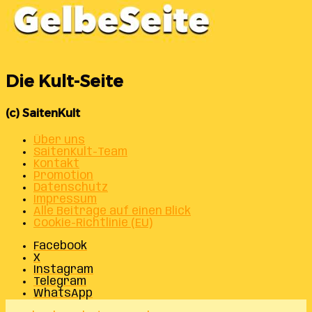
Die Kult-Seite
(c) SaitenKult
Über uns
SaitenKult-Team
Kontakt
Promotion
Datenschutz
Impressum
Alle Beiträge auf einen Blick
Cookie-Richtlinie (EU)
Facebook
X
Instagram
Telegram
WhatsApp