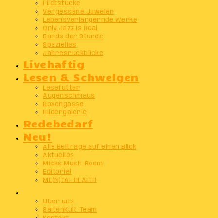
Filetstücke
Vergessene Juwelen
Lebensverlängernde Werke
Only Jazz Is Real
Bands der Stunde
Spezielles
Jahresrückblicke
Livehaftig
Lesen & Schwelgen
Lesefutter
Augenschmaus
Boxengasse
Bildergalerie
Redebedarf
Neu!
Alle Beiträge auf einen Blick
Aktuelles
Micks Mush-Room
Editorial
ME(N)TAL HEALTH
Info
Über uns
SaitenKult-Team