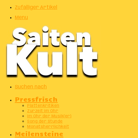
Zufälliger Artikel
Menu
Suchen nach
Pressfrisch
Plattenkritiken
Zurzeit im Ohr
Im Ohr der Musik(er)
Song der Stunde
Monatsherrlichkeit
Meilensteine