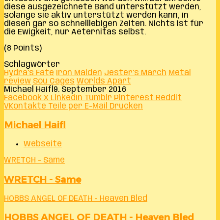
diese ausgezeichnete Band unterstützt werden,
solange sie aktiv unterstützt werden kann, in
diesen gar so schnelllebigen Zeiten. Nichts ist für
die Ewigkeit, nur Aeternitas selbst.
(8 Points)
Schlagwörter
Hydra's Fate
Iron Maiden
Jester's March
Metal
review
Sou Cages
Worlds Apart
Michael Haifl
9. September 2016
Facebook
X
LinkedIn
Tumblr
Pinterest
Reddit
VKontakte
Teile per E-Mail
Drucken
Michael Haifl
Webseite
WRETCH - Same
WRETCH - Same
HOBBS ANGEL OF DEATH - Heaven Bled
HOBBS ANGEL OF DEATH - Heaven Bled