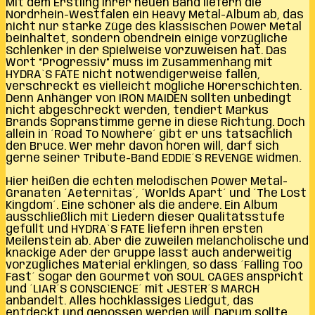
Mit dem Erstling ihrer neuen Band liefern die
Nordrhein-Westfalen ein Heavy Metal-Album ab, das
nicht nur starke Züge des klassischen Power Metal
beinhaltet, sondern obendrein einige vorzügliche
Schlenker in der Spielweise vorzuweisen hat. Das
Wort “Progressiv” muss im Zusammenhang mit
HYDRA`S FATE nicht notwendigerweise fallen,
verschreckt es vielleicht mögliche Hörerschichten.
Denn Anhänger von IRON MAIDEN sollten unbedingt
nicht abgeschreckt werden, tendiert Markus
Brands Sopranstimme gerne in diese Richtung. Doch
allein in ´Road To Nowhere´ gibt er uns tatsächlich
den Bruce. Wer mehr davon hören will, darf sich
gerne seiner Tribute-Band EDDIE´S REVENGE widmen.
Hier heißen die echten melodischen Power Metal-
Granaten ´Aeternitas´, ´Worlds Apart´ und ´The Lost
Kingdom´. Eine schöner als die andere. Ein Album
ausschließlich mit Liedern dieser Qualitätsstufe
gefüllt und HYDRA`S FATE liefern ihren ersten
Meilenstein ab. Aber die zuweilen melancholische und
knackige Ader der Gruppe lässt auch anderweitig
vorzügliches Material erklingen, so dass ´Falling Too
Fast´ sogar den Gourmet von SOUL CAGES anspricht
und ´LIAR´S CONSCIENCE´ mit JESTER´S MARCH
anbandelt. Alles hochklassiges Liedgut, das
entdeckt und genossen werden will. Darum sollte