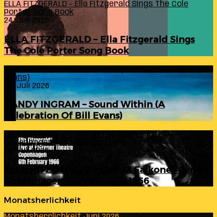
ELLA FITZGERALD – Ella Fitzgerald Sings The Cole
Porter Song Book
24. Juli 2026
ELLA FITZGERALD – Ella Fitzgerald Sings
The Cole Porter Song Book
RANDY INGRAM – Sound Within (A Celebration Of Bill
Evans)
24. Juli 2026
RANDY INGRAM – Sound Within (A
Celebration Of Bill Evans)
ELLA FITZGERALD – Live At Falkoner Centre
Copenhagen 6th February 1966
23. Juli 2026
ELLA FITZGERALD – Live At Falkoner Centre
Copenhagen 6th February 1966
Monatsherlichkeit
Monatsherrlichkeit Juni 2026