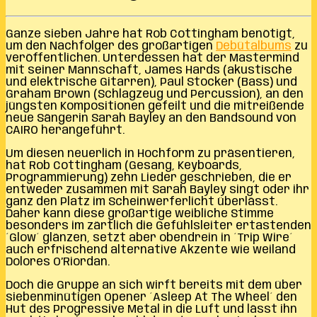
Ganze sieben Jahre hat Rob Cottingham benötigt,
um den Nachfolger des großartigen
Debütalbums
zu
veröffentlichen. Unterdessen hat der Mastermind
mit seiner Mannschaft, James Hards (akustische
und elektrische Gitarren), Paul Stocker (Bass) und
Graham Brown (Schlagzeug und Percussion), an den
jüngsten Kompositionen gefeilt und die mitreißende
neue Sängerin Sarah Bayley an den Bandsound von
CAIRO herangeführt.
Um diesen neuerlich in Hochform zu präsentieren,
hat Rob Cottingham (Gesang, Keyboards,
Programmierung) zehn Lieder geschrieben, die er
entweder zusammen mit Sarah Bayley singt oder ihr
ganz den Platz im Scheinwerferlicht überlässt.
Daher kann diese großartige weibliche Stimme
besonders im zärtlich die Gefühlsleiter ertastenden
´Glow´ glänzen, setzt aber obendrein in ´Trip Wire´
auch erfrischend alternative Akzente wie weiland
Dolores O’Riordan.
Doch die Gruppe an sich wirft bereits mit dem über
siebenminütigen Opener ´Asleep At The Wheel´ den
Hut des Progressive Metal in die Luft und lässt ihn