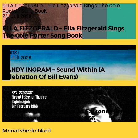
ELLA FITZGERALD – Ella Fitzgerald Sings The Cole
Porter Song Book
24. Juli 2026
ELLA FITZGERALD – Ella Fitzgerald Sings
The Cole Porter Song Book
RANDY INGRAM – Sound Within (A Celebration Of Bill
Evans)
24. Juli 2026
RANDY INGRAM – Sound Within (A
Celebration Of Bill Evans)
ELLA FITZGERALD – Live At Falkoner Centre
Copenhagen 6th February 1966
23. Juli 2026
ELLA FITZGERALD – Live At Falkoner Centre
Copenhagen 6th February 1966
Monatsherlichkeit