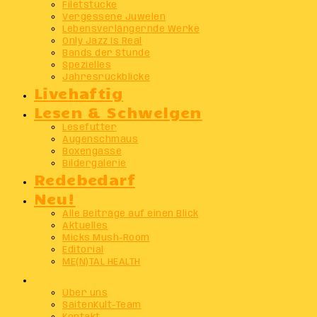
Filetstücke
Vergessene Juwelen
Lebensverlängernde Werke
Only Jazz Is Real
Bands der Stunde
Spezielles
Jahresrückblicke
Livehaftig
Lesen & Schwelgen
Lesefutter
Augenschmaus
Boxengasse
Bildergalerie
Redebedarf
Neu!
Alle Beiträge auf einen Blick
Aktuelles
Micks Mush-Room
Editorial
ME(N)TAL HEALTH
Info
Über uns
SaitenKult-Team