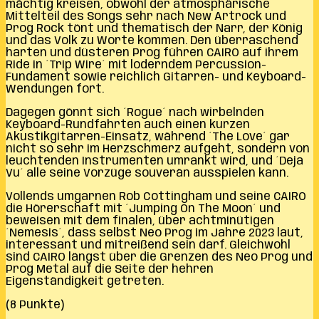
mächtig kreisen, obwohl der atmosphärische
Mittelteil des Songs sehr nach New Artrock und
Prog Rock tönt und thematisch der Narr, der König
und das Volk zu Worte kommen. Den überraschend
harten und düsteren Prog führen CAIRO auf ihrem
Ride in ´Trip Wire´ mit loderndem Percussion-
Fundament sowie reichlich Gitarren- und Keyboard-
Wendungen fort.
Dagegen gönnt sich ´Rogue´ nach wirbelnden
Keyboard-Rundfahrten auch einen kurzen
Akustikgitarren-Einsatz, während ´The Love´ gar
nicht so sehr im Herzschmerz aufgeht, sondern von
leuchtenden Instrumenten umrankt wird, und ´Deja
Vu´ alle seine Vorzüge souverän ausspielen kann.
Vollends umgarnen Rob Cottingham und seine CAIRO
die Hörerschaft mit ´Jumping On The Moon´ und
beweisen mit dem finalen, über achtminütigen
´
Nemesis´, dass selbst Neo Prog im Jahre 2023 laut,
interessant und mitreißend sein darf. Gleichwohl
sind CAIRO längst über die Grenzen des Neo Prog und
Prog Metal auf die Seite der hehren
Eigenständigkeit getreten.
(8 Punkte)