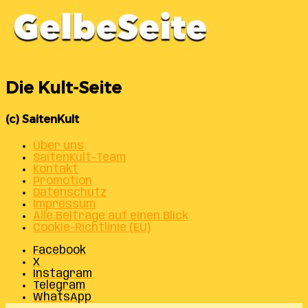
Die Kult-Seite
(c) SaitenKult
Über uns
SaitenKult-Team
Kontakt
Promotion
Datenschutz
Impressum
Alle Beiträge auf einen Blick
Cookie-Richtlinie (EU)
Facebook
X
Instagram
Telegram
WhatsApp