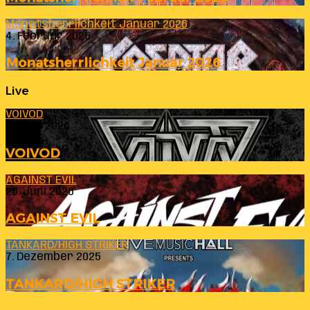
Monatsherrlichkeit Januar 2026
4. Februar 2026
Monatsherrlichkeit Januar 2026
Live
VOIVOD
23. Juli 2026
VOIVOD
AGAINST EVIL
26. Juni 2026
AGAINST EVIL
TANKARD/HIGH STRIKER
7. Dezember 2025
TANKARD/HIGH STRIKER