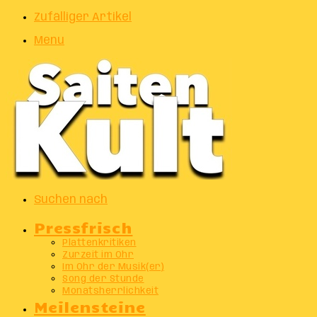
Zufälliger Artikel
Menu
Suchen nach
Pressfrisch
Plattenkritiken
Zurzeit im Ohr
Im Ohr der Musik(er)
Song der Stunde
Monatsherrlichkeit
Meilensteine