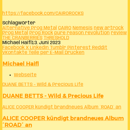
https://facebook.com/CAIROROCKS
Schlagwörter
Alternative Prog Metal
CAIRO
Nemesis
new artrock
Prog Metal
Prog Rock
pure reason revolution
review
THE CRANBERRIES
THRESHOLD
Michael Haifl
13. Juni 2023
Facebook
X
LinkedIn
Tumblr
Pinterest
Reddit
VKontakte
Teile per E-Mail
Drucken
Michael Haifl
Webseite
DUANE BETTS - Wild & Precious Life
DUANE BETTS - Wild & Precious Life
ALICE COOPER kündigt brandneues Album ´ROAD´ an
ALICE COOPER kündigt brandneues Album
´ROAD´ an