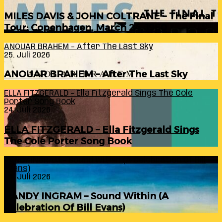
MILES DAVIS & JOHN COLTRANE – The Final
Tour: Copenhagen, March 24, 1960
ANOUAR BRAHEM – After The Last Sky
25. Juli 2026
ANOUAR BRAHEM – After The Last Sky
ELLA FITZGERALD – Ella Fitzgerald Sings The Cole
Porter Song Book
24. Juli 2026
ELLA FITZGERALD – Ella Fitzgerald Sings
The Cole Porter Song Book
RANDY INGRAM – Sound Within (A Celebration Of Bill
Evans)
24. Juli 2026
RANDY INGRAM – Sound Within (A
Celebration Of Bill Evans)