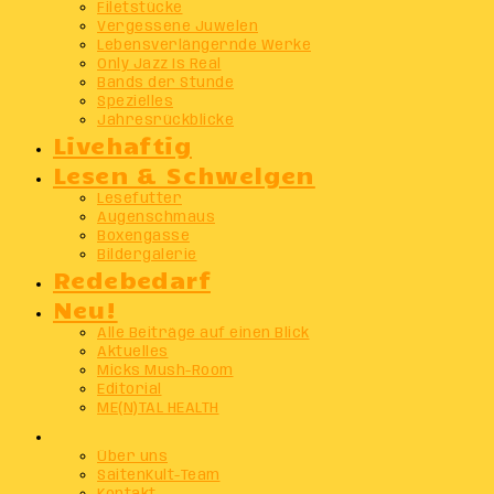
Filetstücke
Vergessene Juwelen
Lebensverlängernde Werke
Only Jazz Is Real
Bands der Stunde
Spezielles
Jahresrückblicke
Livehaftig
Lesen & Schwelgen
Lesefutter
Augenschmaus
Boxengasse
Bildergalerie
Redebedarf
Neu!
Alle Beiträge auf einen Blick
Aktuelles
Micks Mush-Room
Editorial
ME(N)TAL HEALTH
Info
Über uns
SaitenKult-Team