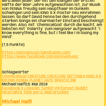
wird allein jeder, der mit den Klängen der ersten
Hälfte der 90er Jahre aufgewachsen ist, zur Musik
von PENNA freudig sein Haupthaar im Dunkeln
schwingen und sein KING´S X-Poster neu einrahmen
lassen. So darf David Penna bei den durchgehend
starken Songs ein charmanter Einstand bescheinigt
werden. Also, mit ´ChemicalGod´ durch die Nacht, am
liebsten mit ´Polarity´ zum Hangover aufgewacht: “I
know everything is fine, but I feel like I´m losing my
mind”.
(7,5 Punkte)
https://pennamusic.bandcamp.com/
https://www.facebook.com/pennamusic
Schlagwörter
ChemicalGod
CREATURE CREATURE
DEFTONES
KING´S X
KRONIN
PENNA
PLANET HATE
SPASTIC INK
Michael Haifl
15. Mai 2016
Facebook
X
LinkedIn
Tumblr
Pinterest
Reddit
VKontakte
Teile per E-Mail
Drucken
Michael Haifl