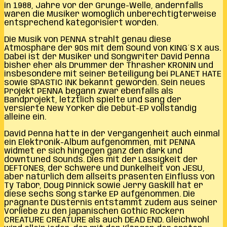
in 1988, Jahre vor der Grunge-Welle, andernfalls
wären die Musiker womöglich unberechtigterweise
entsprechend kategorisiert worden.
Die Musik von PENNA strahlt genau diese
Atmosphäre der 90s mit dem Sound von KING´S X aus.
Dabei ist der Musiker und Songwriter David Penna
bisher eher als Drummer der Thrasher KRONIN und
insbesondere mit seiner Beteiligung bei PLANET HATE
sowie SPASTIC INK bekannt geworden. Sein neues
Projekt PENNA begann zwar ebenfalls als
Bandprojekt, letztlich spielte und sang der
versierte New Yorker die Debüt-EP vollständig
alleine ein.
David Penna hatte in der Vergangenheit auch einmal
ein Elektronik-Album aufgenommen, mit PENNA
widmet er sich hingegen ganz den dark und
downtuned Sounds. Dies mit der Lässigkeit der
DEFTONES, der Schwere und Dunkelheit von JESU,
aber natürlich dem allseits präsenten Einfluss von
Ty Tabor, Doug Pinnick sowie Jerry Gaskill hat er
diese sechs Song starke EP aufgenommen. Die
prägnante Düsternis entstammt zudem aus seiner
Vorliebe zu den japanischen Gothic Rockern
CREATURE CREATURE als auch DEAD END. Gleichwohl