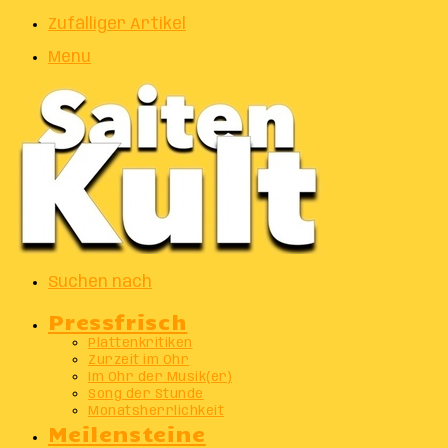
Zufälliger Artikel
Menu
Suchen nach
Pressfrisch
Plattenkritiken
Zurzeit im Ohr
Im Ohr der Musik(er)
Song der Stunde
Monatsherrlichkeit
Meilensteine