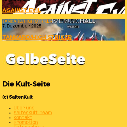
AGAINST EVIL
TANKARD/HIGH STRIKER
7. Dezember 2025
TANKARD/HIGH STRIKER
Die Kult-Seite
(c) SaitenKult
Über uns
SaitenKult-Team
Kontakt
Promotion