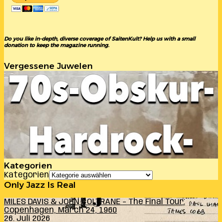
Do you like in-depth, diverse coverage of SaitenKult? Help us with a small
donation to keep the magazine running.
Vergessene Juwelen
Kategorien
Kategorien
Only Jazz Is Real
MILES DAVIS & JOHN COLTRANE – The Final Tour:
Copenhagen, March 24, 1960
26. Juli 2026