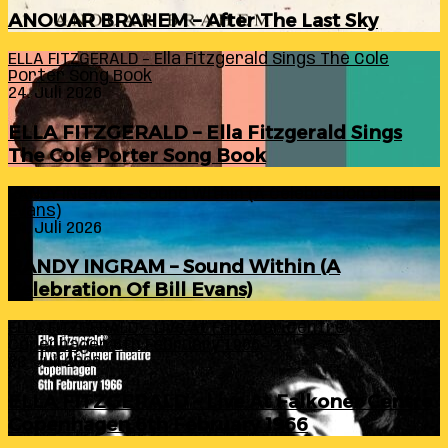
ANOUAR BRAHEM – After The Last Sky
ELLA FITZGERALD – Ella Fitzgerald Sings The Cole
Porter Song Book
24. Juli 2026
ELLA FITZGERALD – Ella Fitzgerald Sings
The Cole Porter Song Book
RANDY INGRAM – Sound Within (A Celebration Of Bill
Evans)
24. Juli 2026
RANDY INGRAM – Sound Within (A
Celebration Of Bill Evans)
ELLA FITZGERALD – Live At Falkoner Centre
Copenhagen 6th February 1966
23. Juli 2026
ELLA FITZGERALD – Live At Falkoner Centre
Copenhagen 6th February 1966