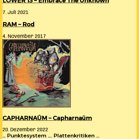
LOWER 13 – Embrace The Unknown
7. Juli 2021
RAM – Rod
4. November 2017
CAPHARNAÜM – Capharnaüm
20. Dezember 2022
… Punktesystem …. Plattenkritiken …