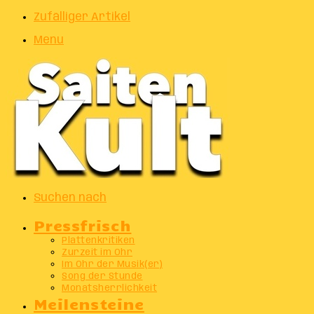
Zufälliger Artikel
Menu
Suchen nach
Pressfrisch
Plattenkritiken
Zurzeit im Ohr
Im Ohr der Musik(er)
Song der Stunde
Monatsherrlichkeit
Meilensteine