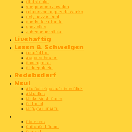
Filetstücke
Vergessene Juwelen
Lebensverlängernde Werke
Only Jazz Is Real
Bands der Stunde
Spezielles
Jahresrückblicke
Livehaftig
Lesen & Schwelgen
Lesefutter
Augenschmaus
Boxengasse
Bildergalerie
Redebedarf
Neu!
Alle Beiträge auf einen Blick
Aktuelles
Micks Mush-Room
Editorial
ME(N)TAL HEALTH
Info
Über uns
SaitenKult-Team