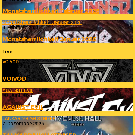
Monatsherrlichkeit Februar 2026
Monatsherrlichkeit Januar 2026
4. Februar 2026
Monatsherrlichkeit Januar 2026
Live
VOIVOD
23. Juli 2026
VOIVOD
AGAINST EVIL
26. Juni 2026
AGAINST EVIL
TANKARD/HIGH STRIKER
7. Dezember 2025