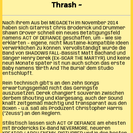
Thrash ~
Nach ihrem Aus bei MEGADETH im November 2014
haben sich Gitarrist Chris Broderick und Drummer
Shawn Drover schnell ein neues Betätigungsfeld
namens ACT OF DEFIANCE geschaffen, um – wie sie
erklärten – eigene, nicht Mustaine-kompatible Ideen
verwirklichen zu können. Vervollständigt wurde die
Band von SHADOWS FALL-Bassist Matt Bachand und
Sänger Henry Derek (Ex-SCAR THE MARTYR). Und keine
neun Monate später ist nun auch schon das erste
Baby namens ‘Birth And The Burial’ dem Studio
entschlüpft.
Rein technisch gibt’s an den zehn Songs
erwartungsgemäß nicht das Geringste
auszusetzen. Derek changiert souverän zwischen
derbem Shouting und Klargesang, auch der Sound
knallt zeitgemäß mächtig und transparant aus den
Boxen – u.a. saß als Produzent Christopher Harris
(“Zeuss”) an den Reglern.
Stilistisch lassen sich ACT OF DEFIANCE am ehesten
mit Brodericks Ex-Band NEVERMORE, neueren