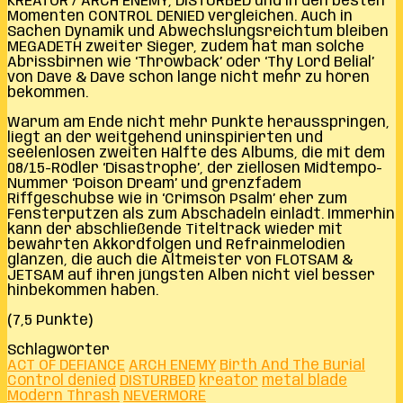
KREATOR / ARCH ENEMY, DISTURBED und in den besten
Momenten CONTROL DENIED vergleichen. Auch in
Sachen Dynamik und Abwechslungsreichtum bleiben
MEGADETH zweiter Sieger, zudem hat man solche
Abrissbirnen wie ‘Throwback’ oder ‘Thy Lord Belial’
von Dave & Dave schon lange nicht mehr zu hören
bekommen.
Warum am Ende nicht mehr Punkte herausspringen,
liegt an der weitgehend uninspirierten und
seelenlosen zweiten Hälfte des Albums, die mit dem
08/15-Rödler ‘Disastrophe’, der ziellosen Midtempo-
Nummer ‘Poison Dream’ und grenzfadem
Riffgeschubse wie in ‘Crimson Psalm’ eher zum
Fensterputzen als zum Abschädeln einlädt. Immerhin
kann der abschließende Titeltrack wieder mit
bewährten Akkordfolgen und Refrainmelodien
glänzen, die auch die Altmeister von FLOTSAM &
JETSAM auf ihren jüngsten Alben nicht viel besser
hinbekommen haben.
(7,5 Punkte)
Schlagwörter
ACT OF DEFIANCE
ARCH ENEMY
Birth And The Burial
Control denied
DISTURBED
kreator
metal blade
Modern Thrash
NEVERMORE