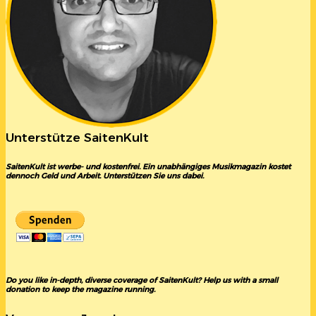
Unterstütze SaitenKult
SaitenKult ist werbe- und kostenfrei. Ein unabhängiges Musikmagazin kostet
dennoch Geld und Arbeit. Unterstützen Sie uns dabei.
Do you like in-depth, diverse coverage of SaitenKult? Help us with a small
donation to keep the magazine running.