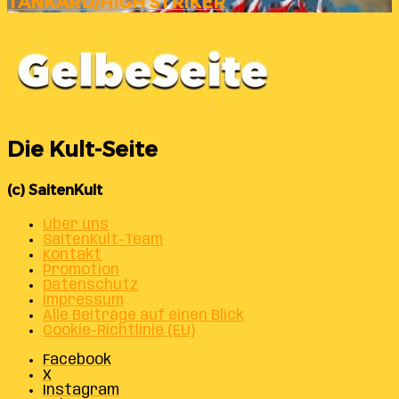
TANKARD/HIGH STRIKER
Die Kult-Seite
(c) SaitenKult
Über uns
SaitenKult-Team
Kontakt
Promotion
Datenschutz
Impressum
Alle Beiträge auf einen Blick
Cookie-Richtlinie (EU)
Facebook
X
Instagram