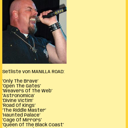
Setliste von MANILLA ROAD:
‘Only The Brave’
‘Open The Gates’
‘Weavers Of The Web’
‘Astronomica’
‘Divine Victim’
‘Road Of Kings’
‘The Riddle Master’
‘Haunted Palace’
‘Cage Of Mirrors’
‘Queen Of The Black Coast’