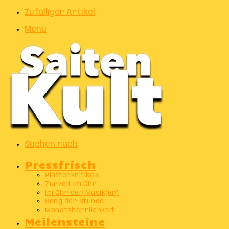
Zufälliger Artikel
Menu
Suchen nach
Pressfrisch
Plattenkritiken
Zurzeit im Ohr
Im Ohr der Musik(er)
Song der Stunde
Monatsherrlichkeit
Meilensteine