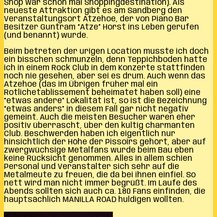
Shop war schon mal Shoppingdestination). Als
neueste Attraktion gibt es am Sandberg den
Veranstaltungsort Atzehoe, der von Piano Bar
Besitzer Guntram “Atze” Horst ins Leben gerufen
(und benannt) wurde.
Beim betreten der urigen Location musste ich doch
ein bisschen schmunzeln, denn Teppichboden hatte
ich in einem Rock Club in dem Konzerte stattfinden
noch nie gesehen, aber sei es drum. Auch wenn das
Atzehoe (das im Übrigen früher mal ein
Rotlichetablissement beheimatet haben soll) eine
“etwas andere” Lokalität ist, so ist die Bezeichnung
“etwas anders” in diesem Fall gar nicht negativ
gemeint. Auch die meisten Besucher waren eher
positiv überrascht, über den kultig charmanten
Club. Beschwerden haben ich eigentlich nur
hinsichtlich der Höhe der Pissoirs gehört, aber auf
zwergwüchsige Metalfans wurde beim Bau eben
keine Rücksicht genommen. Alles in allem schien
Personal und Veranstalter sich sehr auf die
Metalmeute zu freuen, die da bei ihnen einfiel. So
nett wird man nicht immer begrüßt. Im Laufe des
Abends sollten sich auch ca. 180 Fans einfinden, die
hauptsächlich MANILLA ROAD huldigen wollten.