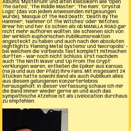
Albums ‘Mysterium’ und alten Klassikern wie ‘Open
The Gates’, ‘The Riddle Master’, ‘The Ram’, ‘Crystal
Logic’ (das von jedem Anwesenden mitgesungen
wurde), ‘Masque Of The Red Death’, ‘Death By The
Hammer’, ‘Hammer Of The Witches’ oder ‘Witches
Brew’ hin und her. Es schien als ob MANILLA ROAD gar
nicht mehr aufhören wollten. Sie schienen sich von
der wirklich euphorischen Publikumsreaktion
angesteckt zu haben und auch nach den absoluten
Hightlights ‘Flaming Metal Systems’ und ‘Necropolis’ –
bei welchem die Vorbands fast komplett mitmachen
durften – war noch nicht Schluss. Erst nachdem
auch ‘The Ninth Wave’ und ‘Up From The Crypt’
verklungen waren, entließen die Epiker aus Kansas
(na ja und aus der Pfalz) ihre Fans. Mit insgesamt 24
Stücken hatte sowohl Band als auch Publikum alles
aus diesem gelungenen Konzerterlebnis
herausgeholt. In dieser Verfassung schaue ich mir
die Band immer wieder gerne an und auch das
sympathische Atzehoe ist als Livelocation durchaus
zu empfehlen.