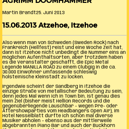
AGRIMM DOOMHAMMER
Martin Brandt
25. Juni 2013
15.06.2013 Atzehoe, Itzehoe
Also wenn man von Schweden (Sweden Rock) nach
Frankreich (Hellfest) reist und eine Woche Zeit hat,
dann ist Itzehoe nicht unbedingt die Nummer eins an
möglichen Aufenthaltsorten, aber trotzdem haben
es die Veranstalter geschafft, die Epic Metal
Legende MANILLA ROAD zu einem Clubgig in die ca.
30.000 Einwohner umfassende schleswig
holsteinische Kleinstadt zu locken.
Irgendwie scheint der Sandberg in Itzehoe die
einzige Straße von metallischer Bedeutung zu sein,
denn jedes Mal wenn ich in Town bin, ist genau dies
mein Ziel (bisher meist Hellion Records und die
gegenüberliegende Lauschbar – wegen Pre- oder
Aftershowparties vom Headbangers Open Air), im
Hotel Nesselblatt durfte ich schon mal diverse
Musiker abholen – ebenso aus der mittlerweile
abgebrannten Piano Bar und auch der Buckhorn