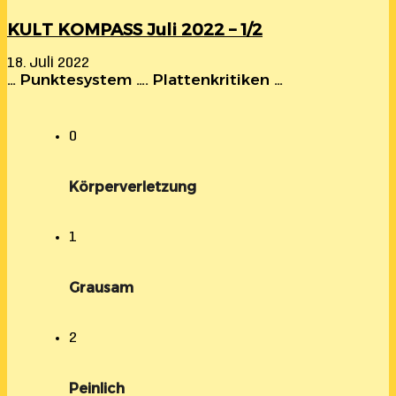
KULT KOMPASS Juli 2022 – 1/2
18. Juli 2022
… Punktesystem …. Plattenkritiken …
0
Körperverletzung
1
Grausam
2
Peinlich