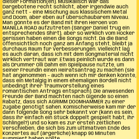
dieser Formation(en). Musikalisch war das
Dargebotene recht schlicht, aber irgendwie auch
ganz nett – eine Mischung aus klassischem Metal
und Doom, aber eben auf überschaubarem Niveau.
Man gönnte es der Band mit ihren Heroen von
MANILLA ROAD aufzutreten (Sänger Daniel trug ein
entsprechendes Shirt), aber so wirklich vom Hocker
gerissen haben einen die Songs nicht. Da die Band
offensichtlich noch ganz am Anfang steht, bleibt ja
durchaus Raum für Verbesserungen. Vielleicht lag
es auch daran, dass ich mit dem Songmaterial nicht
wirklich vertraut war. Etwas peinlich wurde es dann
als Drummer Olli Dahm ein Spielpause nutzte, um
seiner Freundin einen Heiratsantrag zu machen (sie
hat angenommen – auch wenn ich mir denken könnte,
dass ein Metalgig in einem ehemaligen Bordell nicht
unbedingt ihrer Traumvorstellung eines
romantischen Antrags entsprach). Die anwesenden
Freunde der Band machten nach Gigende so einen
Rabatz, dass sich AGRIMM DOOMHAMMER zu einer
Zugabe genötigt sahen. Komischerweise kam mir der
dann folgende Song sehr bekannt vor (kann es sein,
dass ihr einfach ein Stück doppelt gespielt habt, ihr
Schlingel?) und so kam es zur ersten zeitlichen
Verschieben, die sich bis zum ultimativen Ende des
Konzertes auf (ärgerliche) knapp 90 Minuten
summiert haben sollte.