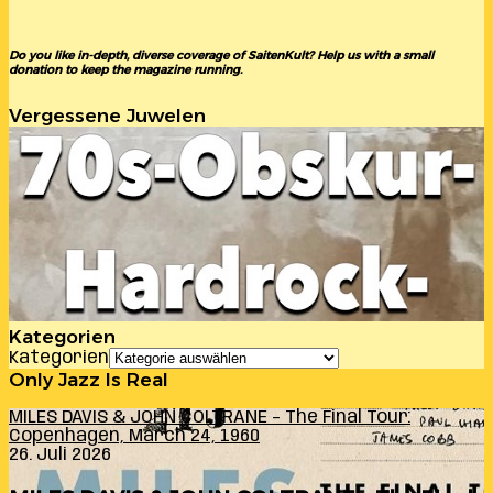
Do you like in-depth, diverse coverage of SaitenKult? Help us with a small
donation to keep the magazine running.
Vergessene Juwelen
Kategorien
Kategorien
Only Jazz Is Real
MILES DAVIS & JOHN COLTRANE – The Final Tour:
Copenhagen, March 24, 1960
26. Juli 2026