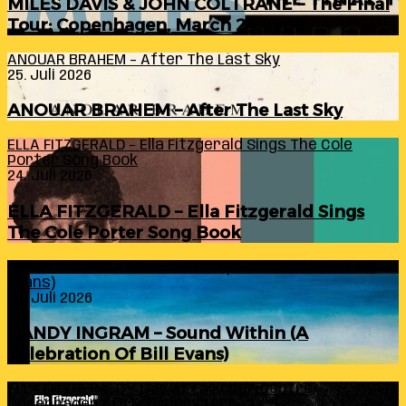
MILES DAVIS & JOHN COLTRANE – The Final
Tour: Copenhagen, March 24, 1960
ANOUAR BRAHEM – After The Last Sky
25. Juli 2026
ANOUAR BRAHEM – After The Last Sky
ELLA FITZGERALD – Ella Fitzgerald Sings The Cole
Porter Song Book
24. Juli 2026
ELLA FITZGERALD – Ella Fitzgerald Sings
The Cole Porter Song Book
RANDY INGRAM – Sound Within (A Celebration Of Bill
Evans)
24. Juli 2026
RANDY INGRAM – Sound Within (A
Celebration Of Bill Evans)
ELLA FITZGERALD – Live At Falkoner Centre
Copenhagen 6th February 1966