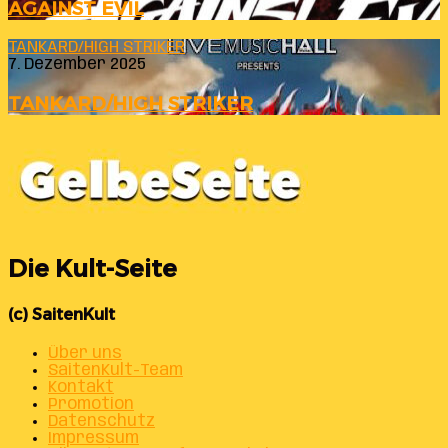
AGAINST EVIL
TANKARD/HIGH STRIKER
7. Dezember 2025
TANKARD/HIGH STRIKER
Die Kult-Seite
(c) SaitenKult
Über uns
SaitenKult-Team
Kontakt
Promotion
Datenschutz
Impressum