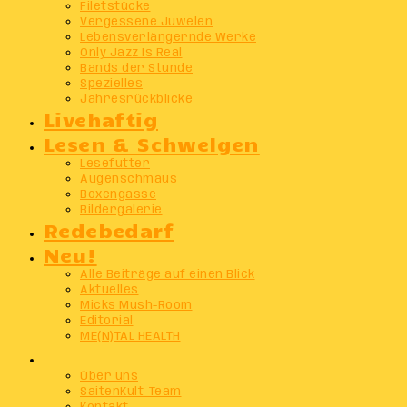
Filetstücke
Vergessene Juwelen
Lebensverlängernde Werke
Only Jazz Is Real
Bands der Stunde
Spezielles
Jahresrückblicke
Livehaftig
Lesen & Schwelgen
Lesefutter
Augenschmaus
Boxengasse
Bildergalerie
Redebedarf
Neu!
Alle Beiträge auf einen Blick
Aktuelles
Micks Mush-Room
Editorial
ME(N)TAL HEALTH
Info
Über uns
SaitenKult-Team