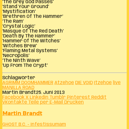
‘The Grey God Passes’
‘Stand Your Ground’
‘Mystification’
‘Brethren Of The Hammer’
‘The Ram’
‘Crystal Logic’
‘Masque Of The Red Death’
‘Death By The Hammer’
‘Hammer Of The Witches’
‘Witches Brew’
‘Flaming Metal Systems’
‘Necropolis’
‘The Ninth Wave’
‘Up From The Crypt’
Schlagwörter
AGRIMM DOOMHAMMER
Atzehoe
DIE VOID
Itzehoe
live
MANILLA ROAD
Martin Brandt
25. Juni 2013
Facebook
X
LinkedIn
Tumblr
Pinterest
Reddit
VKontakte
Teile per E-Mail
Drucken
Martin Brandt
GHOST B.C. - Infestissumam