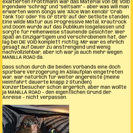
exaltierten Frontmann war das Material von DIE VOID
irgendwie “schräg” und “seltsam” – aber was will man
erwarten wenn Songs wie ‘Alice Wan Kenobi’ ‘Crab
Tank Too’ oder ‘Fis Or Stirb’ auf der Setliste standen.
Eine wilde Mixtur aus Progressive Metal, Krautrock
und Doom wurde auf das Publikum losgelassen und
sorgte für reihenweise staunende Gesichter. Wer
Spaß an Einzigartigem und Verschrobenem hat, der
lag bei DIE VOID komplett richtig. Mir war es ehrlich
gesagt auf Dauer zu anstrengend und wenig
nachvollziehbar, aber ich war ja auch mehr wegen
MANILLA ROAD da.
Dass schon durch die beiden Vorbands eine doch
spürbare Verzögerung im Ablaufplan eingetreten
war, war natürlich für weiter angereiste (meine
Heimfahrt dauerte knapp 2 Stunden)
Konzertbesucher schon ärgerlich, aber man wollte
ja MANILLA ROAD – den eigentlichen Grund der
Anreise – nicht verpassen.