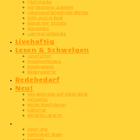
Filetstücke
Vergessene Juwelen
Lebensverlängernde Werke
Only Jazz Is Real
Bands der Stunde
Spezielles
Jahresrückblicke
Livehaftig
Lesen & Schwelgen
Lesefutter
Augenschmaus
Boxengasse
Bildergalerie
Redebedarf
Neu!
Alle Beiträge auf einen Blick
Aktuelles
Micks Mush-Room
Editorial
ME(N)TAL HEALTH
Info
Über uns
SaitenKult-Team