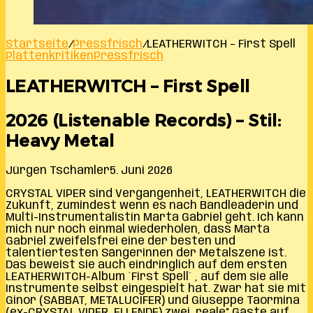
Startseite
/
Pressfrisch
/
LEATHERWITCH – First Spell
Plattenkritiken
Pressfrisch
LEATHERWITCH – First Spell
2026 (Listenable Records) – Stil:
Heavy Metal
Jürgen Tschamler
5. Juni 2026
CRYSTAL VIPER sind Vergangenheit, LEATHERWITCH die
Zukunft, zumindest wenn es nach Bandleaderin und
Multi-Instrumentalistin Marta Gabriel geht. Ich kann
mich nur noch einmal wiederholen, dass Marta
Gabriel zweifelsfrei eine der besten und
talentiertesten Sängerinnen der Metalszene ist.
Das beweist sie auch eindringlich auf dem ersten
LEATHERWITCH-Album `First Spell` , auf dem sie alle
Instrumente selbst eingespielt hat. Zwar hat sie mit
Ginor (SABBAT, METALUCIFER) und Giuseppe Taormina
(ex-CRYSTAL VIPER, ELLENDE) zwei „reale“ Gäste auf