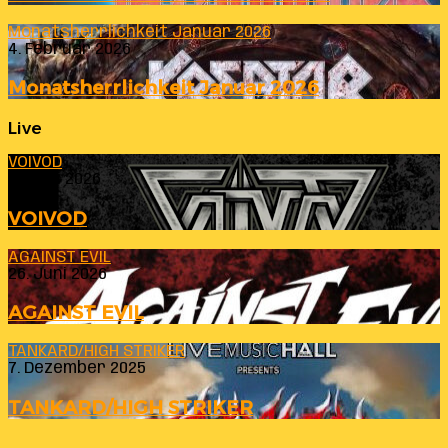
Monatsherrlichkeit Januar 2026
4. Februar 2026
Monatsherrlichkeit Januar 2026
Live
VOIVOD
23. Juli 2026
VOIVOD
AGAINST EVIL
26. Juni 2026
AGAINST EVIL
TANKARD/HIGH STRIKER
7. Dezember 2025
TANKARD/HIGH STRIKER