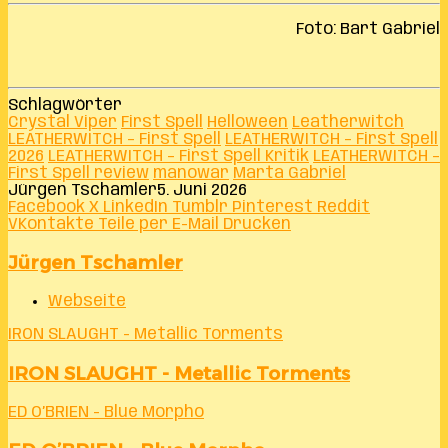
Foto: Bart Gabriel
Schlagwörter
Crystal Viper
First Spell
Helloween
Leatherwitch
LEATHERWITCH – First Spell
LEATHERWITCH – First Spell
2026
LEATHERWITCH – First Spell Kritik
LEATHERWITCH –
First Spell review
manowar
Marta Gabriel
Jürgen Tschamler
5. Juni 2026
Facebook
X
LinkedIn
Tumblr
Pinterest
Reddit
VKontakte
Teile per E-Mail
Drucken
Jürgen Tschamler
Webseite
IRON SLAUGHT - Metallic Torments
IRON SLAUGHT - Metallic Torments
ED O’BRIEN - Blue Morpho