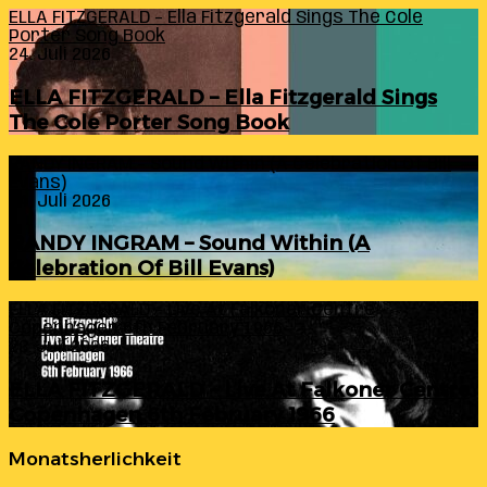
ELLA FITZGERALD – Ella Fitzgerald Sings The Cole
Porter Song Book
24. Juli 2026
ELLA FITZGERALD – Ella Fitzgerald Sings
The Cole Porter Song Book
RANDY INGRAM – Sound Within (A Celebration Of Bill
Evans)
24. Juli 2026
RANDY INGRAM – Sound Within (A
Celebration Of Bill Evans)
ELLA FITZGERALD – Live At Falkoner Centre
Copenhagen 6th February 1966
23. Juli 2026
ELLA FITZGERALD – Live At Falkoner Centre
Copenhagen 6th February 1966
Monatsherlichkeit