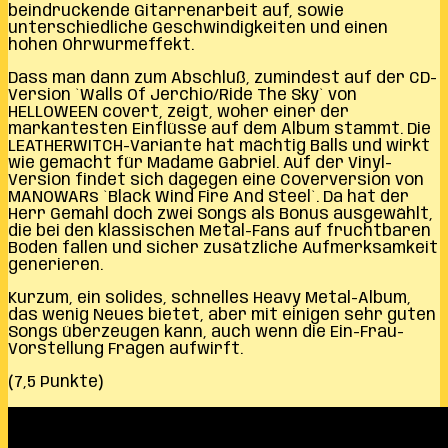
beindruckende Gitarrenarbeit auf, sowie
unterschiedliche Geschwindigkeiten und einen
hohen Ohrwurmeffekt.
Dass man dann zum Abschluß, zumindest auf der CD-
Version `Walls Of Jerchio/Ride The Sky` von
HELLOWEEN covert, zeigt, woher einer der
markantesten Einflüsse auf dem Album stammt. Die
LEATHERWITCH-Variante hat mächtig Balls und wirkt
wie gemacht für Madame Gabriel. Auf der Vinyl-
Version findet sich dagegen eine Coverversion von
MANOWARs `Black Wind Fire And Steel`. Da hat der
Herr Gemahl doch zwei Songs als Bonus ausgewählt,
die bei den klassischen Metal-Fans auf fruchtbaren
Boden fallen und sicher zusätzliche Aufmerksamkeit
generieren.
Kurzum, ein solides, schnelles Heavy Metal-Album,
das wenig Neues bietet, aber mit einigen sehr guten
Songs überzeugen kann, auch wenn die Ein-Frau-
Vorstellung Fragen aufwirft.
(7,5 Punkte)