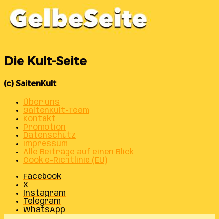
Die Kult-Seite
(c) SaitenKult
Über uns
SaitenKult-Team
Kontakt
Promotion
Datenschutz
Impressum
Alle Beiträge auf einen Blick
Cookie-Richtlinie (EU)
Facebook
X
Instagram
Telegram
WhatsApp