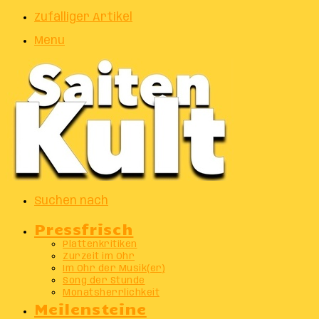
Zufälliger Artikel
Menu
Suchen nach
Pressfrisch
Plattenkritiken
Zurzeit im Ohr
Im Ohr der Musik(er)
Song der Stunde
Monatsherrlichkeit
Meilensteine