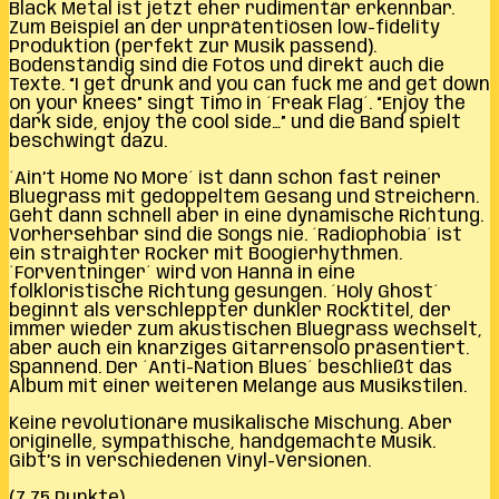
Black Metal ist jetzt eher rudimentär erkennbar.
Zum Beispiel an der unprätentiösen low-fidelity
Produktion (perfekt zur Musik passend).
Bodenständig sind die Fotos und direkt auch die
Texte. “I get drunk and you can fuck me and get down
on your knees” singt Timo in ´Freak Flag´. “Enjoy the
dark side, enjoy the cool side…” und die Band spielt
beschwingt dazu.
´Ain’t Home No More´ ist dann schon fast reiner
Bluegrass mit gedoppeltem Gesang und Streichern.
Geht dann schnell aber in eine dynamische Richtung.
Vorhersehbar sind die Songs nie. ´Radiophobia´ ist
ein straighter Rocker mit Boogierhythmen.
´Forventninger´ wird von Hanna in eine
folkloristische Richtung gesungen. ´Holy Ghost´
beginnt als verschleppter dunkler Rocktitel, der
immer wieder zum akustischen Bluegrass wechselt,
aber auch ein knarziges Gitarrensolo präsentiert.
Spannend. Der ´Anti-Nation Blues´ beschließt das
Album mit einer weiteren Melange aus Musikstilen.
Keine revolutionäre musikalische Mischung. Aber
originelle, sympathische, handgemachte Musik.
Gibt’s in verschiedenen Vinyl-Versionen.
(7,75 Punkte)