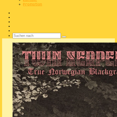
Kontakt
Promotion
Facebook
X
Instagram
Telegram
WhatsApp
Suchen
nach