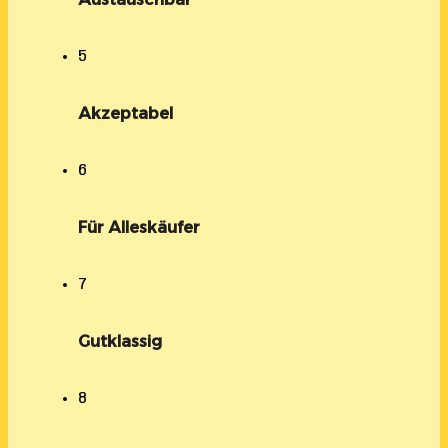
5
Akzeptabel
6
Für Alleskäufer
7
Gutklassig
8