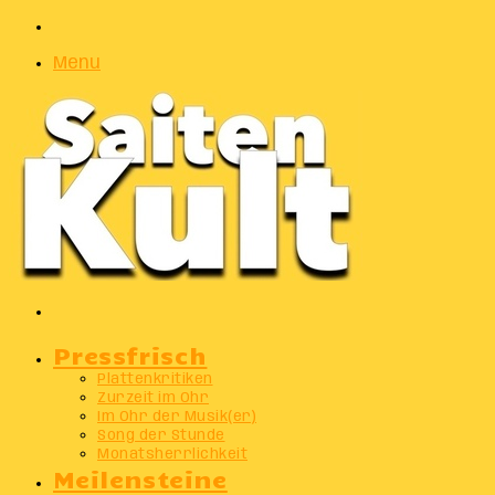
Zufälliger
Artikel
Menu
Suchen
nach
Pressfrisch
Plattenkritiken
Zurzeit im Ohr
Im Ohr der Musik(er)
Song der Stunde
Monatsherrlichkeit
Meilensteine