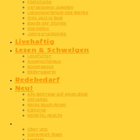
Filetstücke
Vergessene Juwelen
Lebensverlängernde Werke
Only Jazz Is Real
Bands der Stunde
Spezielles
Jahresrückblicke
Livehaftig
Lesen & Schwelgen
Lesefutter
Augenschmaus
Boxengasse
Bildergalerie
Redebedarf
Neu!
Alle Beiträge auf einen Blick
Aktuelles
Micks Mush-Room
Editorial
ME(N)TAL HEALTH
Info
Über uns
SaitenKult-Team