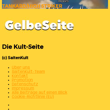
STRIKER
TANKARD/HIGH STRIKER
Die Kult-Seite
(c) SaitenKult
Über uns
SaitenKult-Team
Kontakt
Promotion
Datenschutz
Impressum
Alle Beiträge auf einen Blick
Cookie-Richtlinie (EU)
Facebook
X