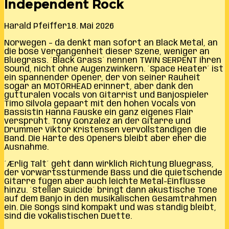
Independent Rock
Harald Pfeiffer
18. Mai 2026
Norwegen – da denkt man sofort an Black Metal, an
die böse Vergangenheit dieser Szene, weniger an
Bluegrass. ´Black Grass´ nennen TWIN SERPENT ihren
Sound, nicht ohne Augenzwinkern. ´Space Heater´ ist
ein spannender Opener, der von seiner Rauheit
sogar an MOTÖRHEAD erinnert, aber dank den
gutturalen Vocals von Gitarrist und Banjospieler
Timo Silvola gepaart mit den hohen Vocals von
Bassistin Hanna Fauske ein ganz eigenes Flair
versprüht. Tony Gonzalez an der Gitarre und
Drummer Viktor Kristensen vervollständigen die
Band. Die Härte des Openers bleibt aber eher die
Ausnahme.
´Ærlig Talt´ geht dann wirklich Richtung Bluegrass,
der vorwärtsstürmende Bass und die quietschende
Gitarre fügen aber auch leichte Metal-Einflüsse
hinzu. ´Stellar Suicide´ bringt dann akustische Töne
auf dem Banjo in den musikalischen Gesamtrahmen
ein. Die Songs sind kompakt und was ständig bleibt,
sind die vokalistischen Duette.