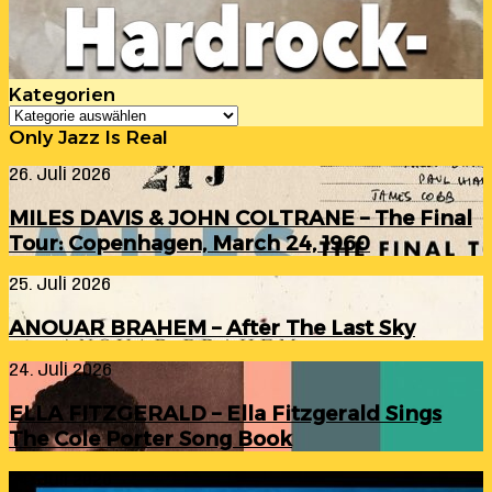
Kategorien
Kategorien
Only Jazz Is Real
MILES
26. Juli 2026
DAVIS
&
MILES DAVIS & JOHN COLTRANE – The Final
JOHN
Tour: Copenhagen, March 24, 1960
COLTRANE
–
ANOUAR
25. Juli 2026
The
BRAHEM
Final
–
Tour:
ANOUAR BRAHEM – After The Last Sky
After
Copenhagen,
The
March
ELLA
24. Juli 2026
Last
24,
FITZGERALD
Sky
1960
–
ELLA FITZGERALD – Ella Fitzgerald Sings
Ella
The Cole Porter Song Book
Fitzgerald
Sings
RANDY
24. Juli 2026
The