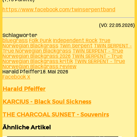
https://www.facebook.com/twinserpentband
(VÖ: 22.05.2026)
Schlagwörter
bluegrass
Folk Punk
Independent Rock
True
Norwegian Blackgrass
Twin Serpent
TWIN SERPENT -
True Norwegian Blackgrass
TWIN SERPENT - True
Norwegian Blackgrass 2026
TWIN SERPENT - True
Norwegian Blackgrass kritik
TWIN SERPENT - True
Norwegian Blackgrass review
Harald Pfeiffer
18. Mai 2026
LinkedIn
Tumblr
Pinterest
Reddit
VKontakte
Teile
Drucken
Facebook
X
per
E-
Harald Pfeiffer
Mail
KARCIUS
KARCIUS - Black Soul Sickness
-
Black
THE
THE CHARCOAL SUNSET - Souvenirs
Soul
CHARCOAL
Sickness
SUNSET
Ähnliche Artikel
-
Souvenirs