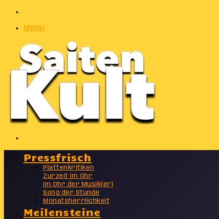
Zufälliger
Artikel
Menu
Suchen
nach
Pressfrisch
Plattenkritiken
Zurzeit im Ohr
Im Ohr der Musik(er)
Song der Stunde
Monatsherrlichkeit
Meilensteine