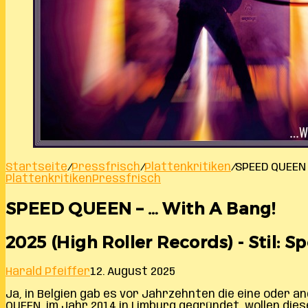
Startseite
/
Pressfrisch
/
Plattenkritiken
/
SPEED QUEEN 
Plattenkritiken
Pressfrisch
SPEED QUEEN – … With A Bang!
2025 (High Roller Records) - Stil: 
Harald Pfeiffer
12. August 2025
Ja, in Belgien gab es vor Jahrzehnten die eine oder a
QUEEN, im Jahr 2014 in Limburg gegründet, wollen dies