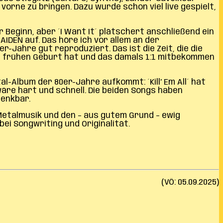
rne zu bringen. Dazu wurde schon viel live gespielt,
Beginn, aber ´I Want It´ plätschert anschließend ein
IDEN auf. Das höre ich vor allem an der
-Jahre gut reproduziert. Das ist die Zeit, die die
r frühen Geburt hat und das damals 1:1 mitbekommen
l-Album der 80er-Jahre aufkommt: ´Kill’ Em All´ hat
re hart und schnell. Die beiden Songs haben
denkbar.
 Metalmusik und den – aus gutem Grund – ewig
bei Songwriting und Originalität.
(VÖ: 05.09.2025)