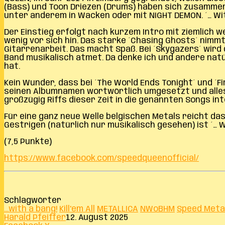
(Bass) und Toon Driezen (Drums) haben sich zusammeng
unter anderem in Wacken oder mit NIGHT DEMON. ´… Wit
Der Einstieg erfolgt nach kurzem Intro mit ziemlich 
wenig vor sich hin. Das starke ´Chasing Ghosts´ nimm
Gitarrenarbeit. Das macht Spaß. Bei ´Skygazers´ wird 
Band musikalisch atmet. Da denke ich und andere nat
hat.
Kein Wunder, dass bei ´The World Ends Tonight´ und ´F
seinen Albumnamen wortwörtlich umgesetzt und alles 
großzügig Riffs dieser Zeit in die genannten Songs in
Für eine ganz neue Welle belgischen Metals reicht da
Gestrigen (natürlich nur musikalisch gesehen) ist ´… W
(7,5 Punkte)
https://www.facebook.com/speedqueenofficial/
Schlagwörter
...with a bang!
Kill'em All
METALLICA
NWoBHM
Speed Meta
Harald Pfeiffer
12. August 2025