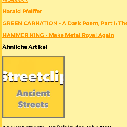
LinkedIn
Tumblr
Pinterest
Reddit
VKontakte
Teile
Drucken
Facebook
X
per
E-
Harald Pfeiffer
Mail
GREEN
GREEN CARNATION - A Dark Poem, Part I: The
CARNATION
-
HAMMER
HAMMER KING - Make Metal Royal Again
A
KING
Dark
-
Ähnliche Artikel
Poem,
Make
Part
Metal
I:
Royal
The
Again
Shores
Of
Melancholia