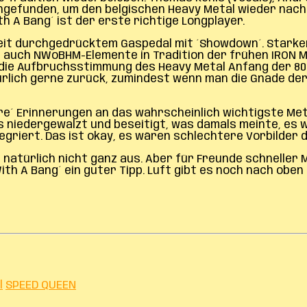
efunden, um den belgischen Heavy Metal wieder nach vo
h A Bang´ ist der erste richtige Longplayer.
weit durchgedrücktem Gaspedal mit ´Showdown´. Starker 
t auch NWoBHM-Elemente in Tradition der frühen IRON MA
die Aufbruchsstimmung des Heavy Metal Anfang der 80er
ürlich gerne zurück, zumindest wenn man die Gnade de
ire´ Erinnerungen an das wahrscheinlich wichtigste Meta
niedergewalzt und beseitigt, was damals meinte, es wä
tegriert. Das ist okay, es wären schlechtere Vorbilder 
s natürlich nicht ganz aus. Aber für Freunde schneller
ith A Bang´ ein guter Tipp. Luft gibt es noch nach oben 
l
SPEED QUEEN