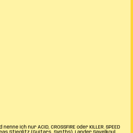
d nenne ich nur ACID, CROSSFIRE oder KILLER. SPEED
as Stieglitz (Guitars, Synths), Lander Savelkoul