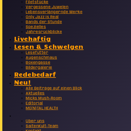
Filetstücke
Vergessene Juwelen
Lebensverlängernde Werke
Only Jazz Is Real
Bands der Stunde
Spezielles
Jahresrückblicke
Livehaftig
Lesen & Schwelgen
Lesefutter
Augenschmaus
Boxengasse
Bildergalerie
Redebedarf
Neu!
Alle Beiträge auf einen Blick
Aktuelles
Micks Mush-Room
Editorial
ME(N)TAL HEALTH
Info
Über uns
SaitenKult-Team