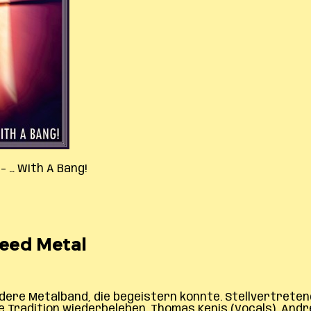
– … With A Bang!
Speed Metal
ndere Metalband, die begeistern konnte. Stellvertreten
e Tradition wiederbeleben. Thomas Kenis (Vocals), Andre