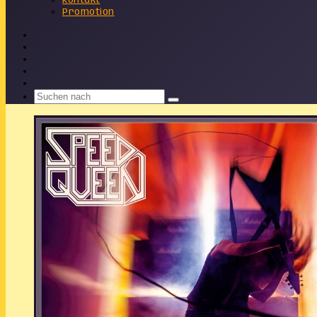
Kontakt
Promotion
Facebook
X
Instagram
Telegram
WhatsApp
Suchen
nach